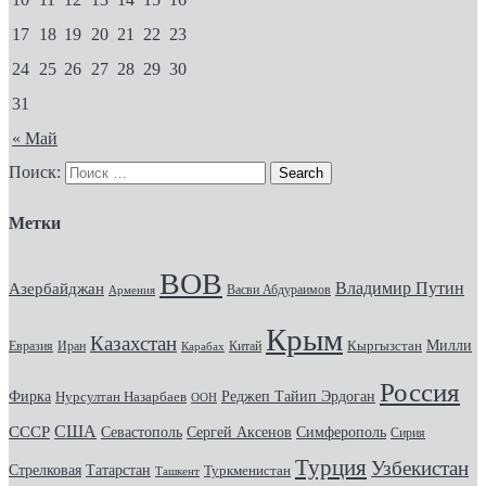
17
18
19
20
21
22
23
24
25
26
27
28
29
30
31
« Май
Поиск:
Метки
ВОВ
Владимир Путин
Азербайджан
Васви Абдураимов
Армения
Крым
Казахстан
Кыргызстан
Милли
Евразия
Китай
Иран
Карабах
Россия
Фирка
Реджеп Тайип Эрдоган
Нурсултан Назарбаев
ООН
США
СССР
Севастополь
Сергей Аксенов
Симферополь
Сирия
Турция
Узбекистан
Стрелковая
Татарстан
Туркменистан
Ташкент