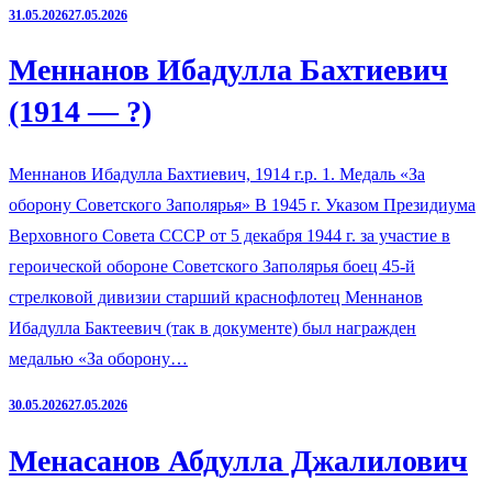
31.05.2026
27.05.2026
Меннанов Ибадулла Бахтиевич
(1914 — ?)
Меннанов Ибадулла Бахтиевич, 1914 г.р. 1. Медаль «За
оборону Советского Заполярья» В 1945 г. Указом Президиума
Верховного Совета СССР от 5 декабря 1944 г. за участие в
героической обороне Советского Заполярья боец 45-й
стрелковой дивизии старший краснофлотец Меннанов
Ибадулла Бактеевич (так в документе) был награжден
медалью «За оборону…
30.05.2026
27.05.2026
Менасанов Абдулла Джалилович