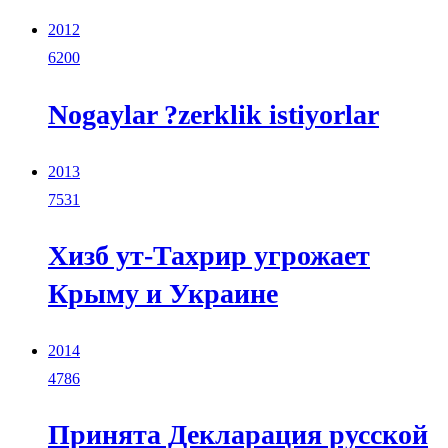
2012
6200
Nogaylar ?zerklik istiyorlar
2013
7531
Хизб ут-Тахрир угрожает
Крыму и Украине
2014
4786
Принята Декларация русской