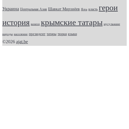
герои
Украина
Шавкат Мирзиёев
Центральная Азия
Ялта
власть
крымские татары
история
казахи
мусульмане
президент
татары
тюрки
народы
население
языки
©2026
ajat.be