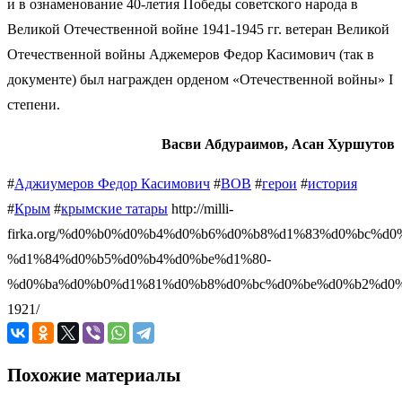
и в ознаменование 40-летия Победы советского народа в
Великой Отечественной войне 1941-1945 гг. ветеран Великой
Отечественной войны Аджемеров Федор Касимович (так в
документе) был награжден орденом «Отечественной войны» I
степени.
Васви Абдураимов, Асан Хуршутов
#
Аджиумеров Федор Касимович
#
ВОВ
#
герои
#
история
#
Крым
#
крымские татары
http://milli-
firka.org/%d0%b0%d0%b4%d0%b6%d0%b8%d1%83%d0%bc%d
%d1%84%d0%b5%d0%b4%d0%be%d1%80-
%d0%ba%d0%b0%d1%81%d0%b8%d0%bc%d0%be%d0%b2%d0%
1921/
Похожие материалы