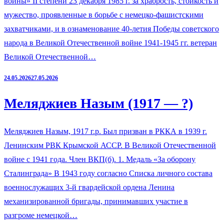
войны» II степени 23 декабря 1985 г. за храбрость, стойкость и
мужество, проявленные в борьбе с немецко-фашистскими
захватчиками, и в ознаменование 40-летия Победы советского
народа в Великой Отечественной войне 1941-1945 гг. ветеран
Великой Отечественной…
24.05.2026
27.05.2026
Меляджиев Назым (1917 — ?)
Меляджиев Назым, 1917 г.р. Был призван в РККА в 1939 г.
Ленинским РВК Крымской АССР. В Великой Отечественной
войне с 1941 года. Член ВКП(б). 1. Медаль «За оборону
Сталинграда» В 1943 году согласно Списка личного состава
военнослужащих 3-й гвардейской ордена Ленина
механизированной бригады, принимавших участие в
разгроме немецкой…