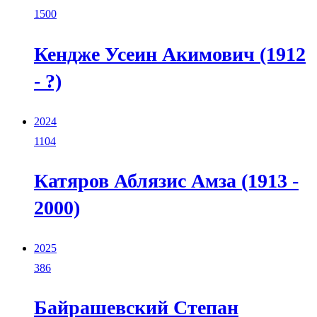
1500
Кендже Усеин Акимович (1912
- ?)
2024
1104
Катяров Аблязис Амза (1913 -
2000)
2025
386
Байрашевский Степан