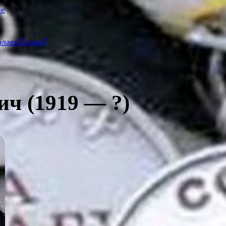
ше
олаев
Позже
ч (1919 — ?)