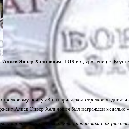
Алиев Энвер Халилович
, 1919 г.р., уроженец с. Коу
 стрелковому полку 23-й гвардейской стрелковой дивизи
сержант Алиев Энвер Халилович был награжден медалью «
мета уничтожил 4 огневые точки противника с их расчет