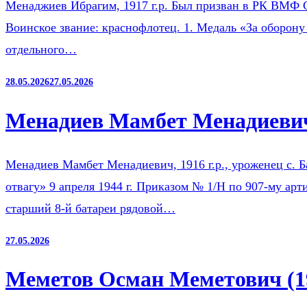
Менаджиев Ибрагим, 1917 г.р. Был призван в РК ВМФ 
Воинское звание: краснофлотец. 1. Медаль «За оборону
отдельного…
28.05.2026
27.05.2026
Менадиев Мамбет Менадиевич
Менадиев Мамбет Менадиевич, 1916 г.р., уроженец с. 
отвагу» 9 апреля 1944 г. Приказом № 1/Н по 907-му ар
старший 8-й батареи рядовой…
27.05.2026
Меметов Осман Меметович (1