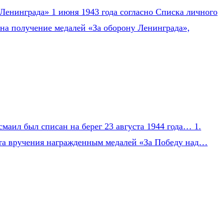
Ленинграда» 1 июня 1943 года согласно Списка личного
на получение медалей «За оборону Ленинграда»,
маил был списан на берег 23 августа 1944 года… 1.
Акта вручения награжденным медалей «За Победу над…