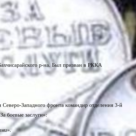
ш Бахчисарайского р-на. Был призван в РККА
и Северо-Западного фронта командир отделения 3-й
За боевые заслуги»:
ами».