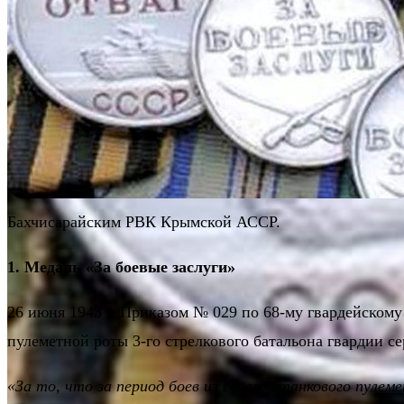
Бахчисарайским РВК Крымской АССР.
1. Медаль «За боевые заслуги»
26 июня 1943 г. Приказом № 029 по 68-му гвардейскому
пулеметной роты 3-го стрелкового батальона гвардии 
«За то, что за период боев из своего станкового пуле