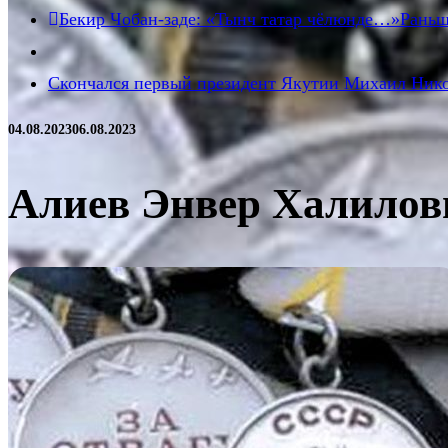
Бекир Чобан-заде: «Тынч татар чёлюнде…»
Рань
Скончался первый президент Якутии Михаил Ник
04.08.2023
06.08.2023
Алиев Энвер Халилови