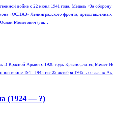
венной войне с 22 июня 1941 года. Медаль «За оборону 
зиона «ОСНАЗ» Ленинградского фронта, представленных 
 Юсман Меметович (так…
на. В Красной Армии с 1928 года. Краснофлотец Мемет Ис
нной войне 1941-1945 гг» 22 октября 1945 г. согласно 
 (1924 — ?)