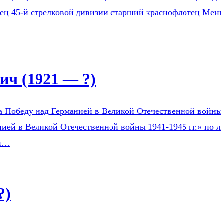
оец 45-й стрелковой дивизии старший краснофлотец Мен
ч (1921 — ?)
а Победу над Германией в Великой Отечественной войны 1
ией в Великой Отечественной войны 1941-1945 гг.» по л
ой…
?)