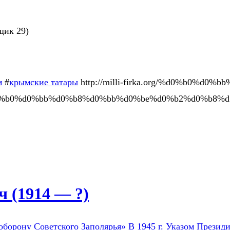
щик 29)
м
#
крымские татары
http://milli-firka.org/%d0%b0%d0
b0%d0%bb%d0%b8%d0%bb%d0%be%d0%b2%d0%b8%d1
 (1914 — ?)
оборону Советского Заполярья» В 1945 г. Указом Президи