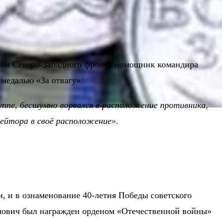
визии Северо-Западного фронта помощник командира
 медалью «За отвагу»:
группе, бесшумно ворвался в расположение противника,
рейтора в своё расположение».
и, и в ознаменование 40-летия Победы советского
илович был награжден орденом «Отечественной войны»