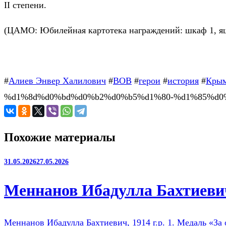
II степени.
(ЦАМО: Юбилейная картотека награждений: шкаф 1, я
#
Алиев Энвер Халилович
#
ВОВ
#
герои
#
история
#
Кры
%d1%8d%d0%bd%d0%b2%d0%b5%d1%80-%d1%85%d0%
Похожие материалы
31.05.2026
27.05.2026
Меннанов Ибадулла Бахтиевич
Меннанов Ибадулла Бахтиевич, 1914 г.р. 1. Медаль «За 