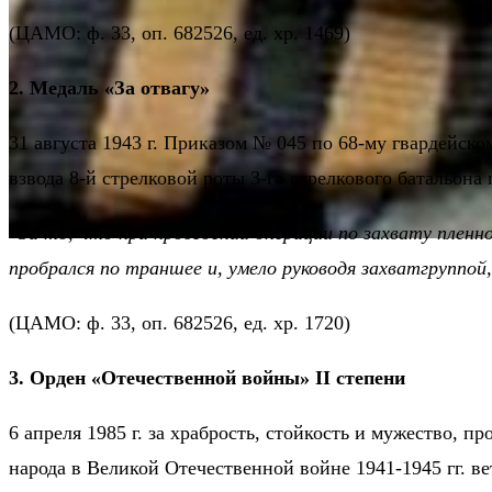
(ЦАМО: ф. 33, оп. 682526, ед. хр. 1469)
2. Медаль «За отвагу»
31 августа 1943 г. Приказом № 045 по 68-му гвардейс
взвода 8-й стрелковой роты 3-го стрелкового батальон
«За то, что при проведении операции по захвату пленно
пробрался по траншее и, умело руководя захватгруппой
(ЦАМО: ф. 33, оп. 682526, ед. хр. 1720)
3. Орден «Отечественной войны» II степени
6 апреля 1985 г. за храбрость, стойкость и мужество, 
народа в Великой Отечественной войне 1941-1945 гг.