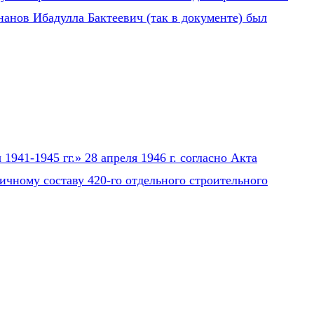
нанов Ибадулла Бактеевич (так в документе) был
941-1945 гг.» 28 апреля 1946 г. согласно Акта
ичному составу 420-го отдельного строительного