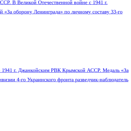
СР. В Великой Отечественной войне с 1941 г.
ей «За оборону Ленинграда» по личному составу 33-го
ле 1941 г. Джанкойским РВК Крымской АССР. Медаль «За
ивизии 4-го Украинского фронта разведчик-наблюдатель