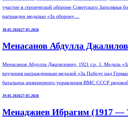
участие в героической обороне Советского Заполярья б
награжден медалью «За оборону…
30.05.2026
27.05.2026
Менасанов Абдулла Джалилови
Менасанов Абдулла Джалилович, 1921 г.р. 1. Медаль «З
вручения награжденным медалей «За Победу над Герман
батальона инженерного управления ВМС СССР рядов
29.05.2026
27.05.2026
Менаджиев Ибрагим (1917 — 