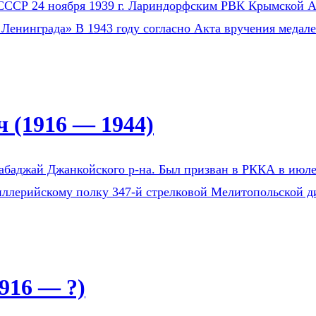
СССР 24 ноября 1939 г. Лариндорфским РВК Крымской АС
 Ленинграда» В 1943 году согласно Акта вручения медал
 (1916 — 1944)
Бабаджай Джанкойского р-на. Был призван в РККА в ию
тиллерийскому полку 347-й стрелковой Мелитопольской д
916 — ?)