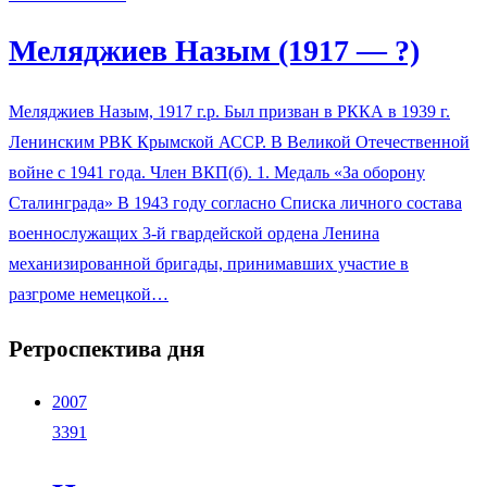
Меляджиев Назым (1917 — ?)
Меляджиев Назым, 1917 г.р. Был призван в РККА в 1939 г.
Ленинским РВК Крымской АССР. В Великой Отечественной
войне с 1941 года. Член ВКП(б). 1. Медаль «За оборону
Сталинграда» В 1943 году согласно Списка личного состава
военнослужащих 3-й гвардейской ордена Ленина
механизированной бригады, принимавших участие в
разгроме немецкой…
Ретроспектива дня
2007
3391