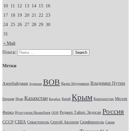
10
11
12
13
14
15
16
17
18
19
20
21
22
23
24
25
26
27
28
29
30
31
« Май
Поиск:
Метки
ВОВ
Владимир Путин
Азербайджан
Васви Абдураимов
Армения
Крым
Казахстан
Кыргызстан
Милли
Евразия
Китай
Иран
Карабах
Россия
Фирка
Реджеп Тайип Эрдоган
Нурсултан Назарбаев
ООН
США
СССР
Севастополь
Сергей Аксенов
Симферополь
Сирия