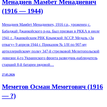
Менадиев Мамбет Менадиевич
(1916 — 1944)
Менадиев Мамбет Менадиевич, 1916 г.р., уроженец с.
Бабаджай Джанкойского р-на. Был призван в РККА в июле
1941 г. Джанкойским РВК Крымской АССР. Медаль «За
отвагу» 9 апреля 1944 г. Приказом № 1/Н по 907-му
артиллерийскому полку 347-й стрелковой Мелитопольской
дивизии 4-го Украинского фронта разведчик-наблюдатель
старший 8-й батареи рядовой…
27.05.2026
Меметов Осман Меметович (1916
— ?)