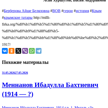
Асан Хуршутов, Васви Абдураимов
#
Берберова Айше Беляловна
#
ВОВ
#
герои
#
история
#
Крым
#
крымские татары
http://milli-
firka.org/%d0%b1%d0%b5%d1%80%d0%b1%d0%b5%d1%80%d
%d0%b0%d0%b9%d1%88%d0%b5-
%d0%b1%d0%b5%d0%bb%d1%8f%d0%bb%d0%be%d0%b2%d0%
1917/
Похожие материалы
31.05.2026
27.05.2026
Меннанов Ибадулла Бахтиевич
(1914 — ?)
Меннанов Ибадулла Бахтиевич, 1914 г.р. 1. Медаль «За