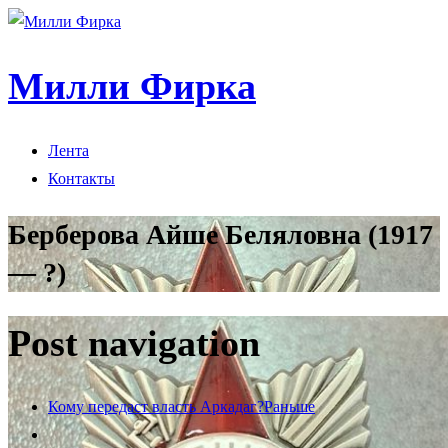
Милли Фирка
Лента
Контакты
Берберова Айше Беляловна (1917
— ?)
Post navigation
Кому передаст власть Аркадаг?
Раньше