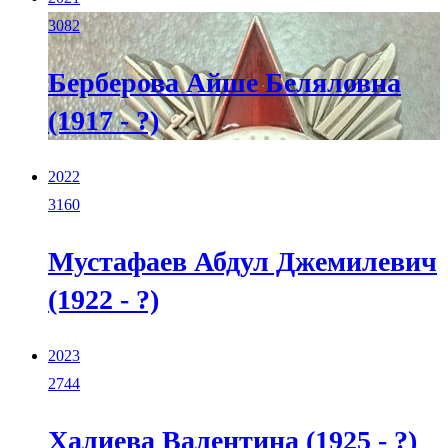
3082
Берберова Айше Беляловна
(1917 - ?)
2022
3160
Мустафаев Абдул Джемилевич
(1922 - ?)
2023
2744
Халиева Валентина (1925 - ?)