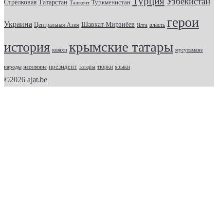
Турция
Узбекистан
Стрелковая
Татарстан
Туркменистан
Ташкент
герои
Украина
Шавкат Мирзиёев
Центральная Азия
Ялта
власть
крымские татары
история
казахи
мусульмане
президент
татары
тюрки
народы
население
языки
©2026
ajat.be