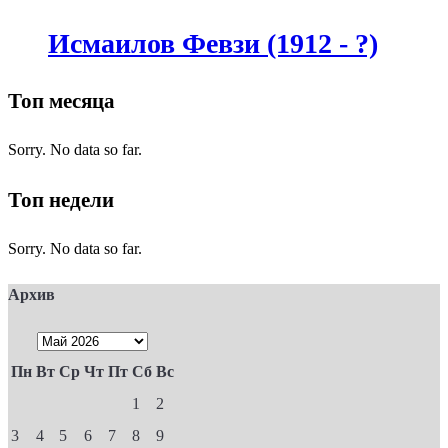
Исмаилов Февзи (1912 - ?)
Топ месяца
Sorry. No data so far.
Топ недели
Sorry. No data so far.
Архив
Пн
Вт
Ср
Чт
Пт
Сб
Вс
1
2
3
4
5
6
7
8
9