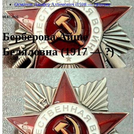
Османов Джафер Ахтемович (1918 — ?)
Позже
08.03.2021
Берберова Айше
Беляловна (1917 — ?)