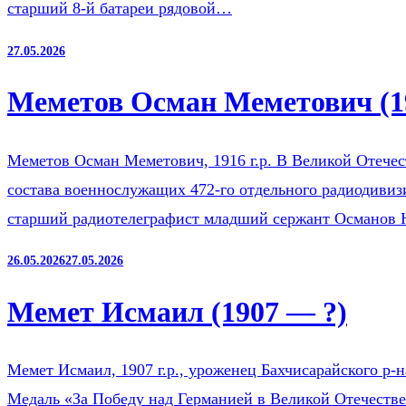
старший 8-й батареи рядовой…
27.05.2026
Меметов Осман Меметович (1
Меметов Осман Меметович, 1916 г.р. В Великой Отечест
состава военнослужащих 472-го отдельного радиодиви
старший радиотелеграфист младший сержант Османов
26.05.2026
27.05.2026
Мемет Исмаил (1907 — ?)
Мемет Исмаил, 1907 г.р., уроженец Бахчисарайского р-
Медаль «За Победу над Германией в Великой Отечестве