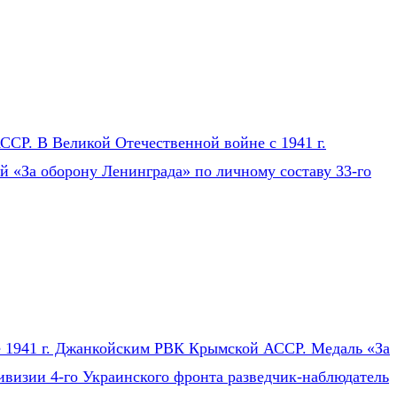
СР. В Великой Отечественной войне с 1941 г.
ей «За оборону Ленинграда» по личному составу 33-го
ле 1941 г. Джанкойским РВК Крымской АССР. Медаль «За
ивизии 4-го Украинского фронта разведчик-наблюдатель