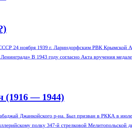
?)
СССР 24 ноября 1939 г. Лариндорфским РВК Крымской АС
 Ленинграда» В 1943 году согласно Акта вручения медал
 (1916 — 1944)
Бабаджай Джанкойского р-на. Был призван в РККА в ию
тиллерийскому полку 347-й стрелковой Мелитопольской д