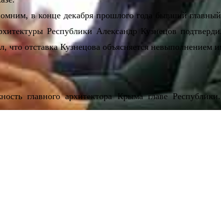
омним, в конце декабря прошлого года бывший главный
рхитектуры Республики Александр Кузнецов подтвердил
л, что отставка Кузнецова объясняется невыполнением и
ность главного архитектора Крыма главе Республики