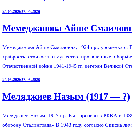
25.05.2026
27.05.2026
Мемеджанова Айше Смаиловна
Мемеджанова Айше Смаиловна, 1924 г.р., уроженка с. Г
храбрость, стойкость и мужество, проявленные в борьб
Отечественной войне 1941-1945 гг. ветеран Великой О
24.05.2026
27.05.2026
Меляджиев Назым (1917 — ?)
Меляджиев Назым, 1917 г.р. Был призван в РККА в 193
оборону Сталинграда» В 1943 году согласно Списка ли