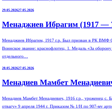
29.05.2026
27.05.2026
Менаджиев Ибрагим (1917 — 
Менаджиев Ибрагим, 1917 г.р. Был призван в РК ВМФ 
Воинское звание: краснофлотец. 1. Медаль «За оборону
отдельного…
28.05.2026
27.05.2026
Менадиев Мамбет Менадиевич
Менадиев Мамбет Менадиевич, 1916 г.р., уроженец с. 
отвагу» 9 апреля 1944 г. Приказом № 1/Н по 907-му ар