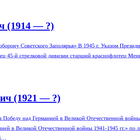
 (1914 — ?)
оборону Советского Заполярья» В 1945 г. Указом Президи
оец 45-й стрелковой дивизии старший краснофлотец Мен
ч (1921 — ?)
а Победу над Германией в Великой Отечественной войны 1
ией в Великой Отечественной войны 1941-1945 гг.» по л
ой…