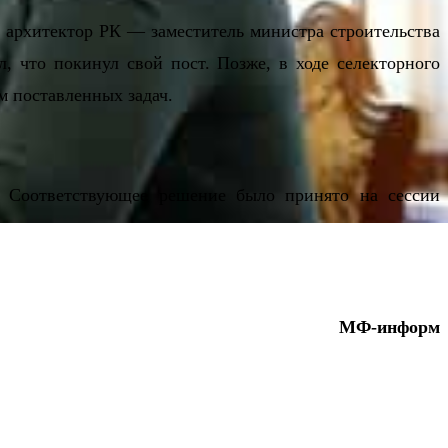
 архитектор РК — заместитель министра строительства
, что покинул свой пост. Позже, в ходе селекторного
м поставленных задач.
. Соответствующее решение было принято на сессии
МФ-информ