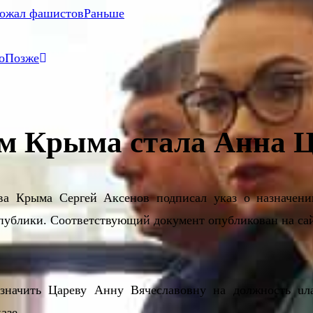
ожал фашистов
Раньше
о
Позже
м Крыма стала Анна 
ва Крыма Сергей Аксенов подписал указ о назначени
публики. Соответствующий документ опубликован на сай
значить Цареву Анну Вячеславовну на должность uл
азе.