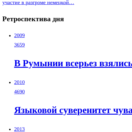
участие в разгроме немецкой…
Ретроспектива дня
2009
3659
В Румынии всерьез взялис
2010
4690
Языковой суверенитет чув
2013