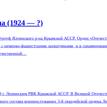
 (1924 — ?)
урзуф Ялтинского р-на Крымской АССР. Орден «Отечестве
е с немецко-фашистскими захватчиками, и в ознаменован
течественной…
9 г. Ленинским РВК Крымской АССР. В Великой Отечестве
чного состава военнослужащих 3-й гвардейской ордена