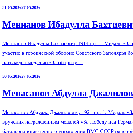
31.05.2026
27.05.2026
Меннанов Ибадулла Бахтиевич
Меннанов Ибадулла Бахтиевич, 1914 г.р. 1. Медаль «За 
участие в героической обороне Советского Заполярья б
награжден медалью «За оборону…
30.05.2026
27.05.2026
Менасанов Абдулла Джалилови
Менасанов Абдулла Джалилович, 1921 г.р. 1. Медаль «З
вручения награжденным медалей «За Победу над Герман
батальона инженерного управления ВМС СССР рядов