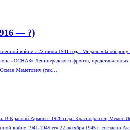
916 — ?)
венной войне с 22 июня 1941 года. Медаль «За оборону 
зиона «ОСНАЗ» Ленинградского фронта, представленных 
 Юсман Меметович (так…
на. В Красной Армии с 1928 года. Краснофлотец Мемет Ис
нной войне 1941-1945 гг» 22 октября 1945 г. согласно 