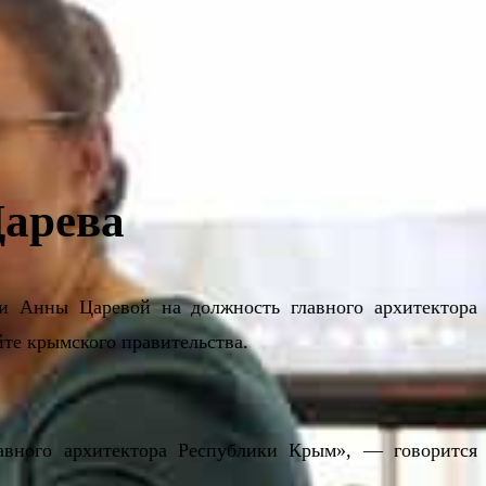
Царева
и Анны Царевой на должность главного архитектора
те крымского правительства.
авного архитектора Республики Крым», — говорится