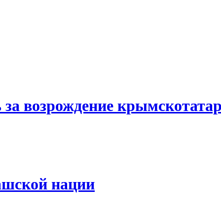
ь за возрождение крымскотата
ашской нации