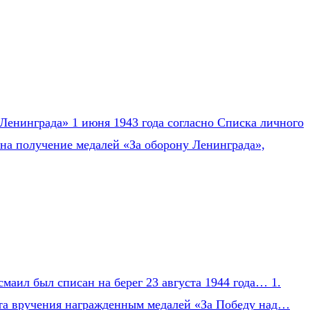
Ленинграда» 1 июня 1943 года согласно Списка личного
на получение медалей «За оборону Ленинграда»,
маил был списан на берег 23 августа 1944 года… 1.
Акта вручения награжденным медалей «За Победу над…