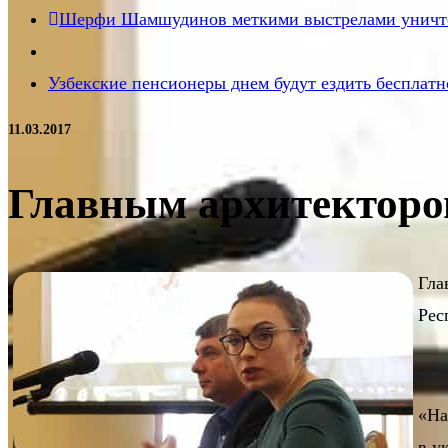
Шерфи Шамшудинов меткими выстрелами уничт
Узбекские пенсионеры днем будут ездить бесплатн
11.03.2017
Главным архитекторо
Гла
Рес
«На
в ук