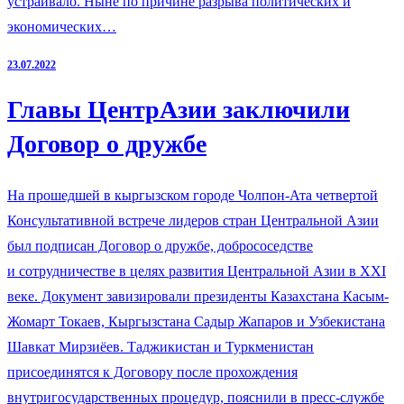
устраивало. Ныне по причине разрыва политических и
экономических…
23.07.2022
Главы ЦентрАзии заключили
Договор о дружбе
На прошедшей в кыргызском городе Чолпон-Ата четвертой
Консультативной встрече лидеров стран Центральной Азии
был подписан Договор о дружбе, добрососедстве
и сотрудничестве в целях развития Центральной Азии в XXI
веке. Документ завизировали президенты Казахстана Касым-
Жомарт Токаев, Кыргызстана Садыр Жапаров и Узбекистана
Шавкат Мирзиёев. Таджикистан и Туркменистан
присоединятся к Договору после прохождения
внутригосударственных процедур, пояснили в пресс-службе