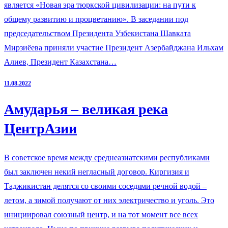
является «Новая эра тюркской цивилизации: на пути к
общему развитию и процветанию». В заседании под
председательством Президента Узбекистана Шавката
Мирзиёева приняли участие Президент Азербайджана Ильхам
Алиев, Президент Казахстана…
11.08.2022
Амударья – великая река
ЦентрАзии
В советское время между среднеазиатскими республиками
был заключен некий негласный договор. Киргизия и
Таджикистан делятся со своими соседями речной водой –
летом, а зимой получают от них электричество и уголь. Это
инициировал союзный центр, и на тот момент все всех