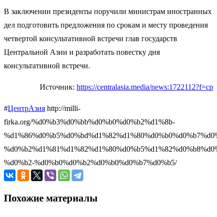
В заключении президенты поручили министрам иностранных
дел подготовить предложения по срокам и месту проведения
четвертой консультативной встречи глав государств
Центральной Азии и разработать повестку дня
консультативной встречи.
Источник:
https://centralasia.media/news:1722112?f=cp
#
ЦентрАзия
http://milli-
firka.org/%d0%b3%d0%bb%d0%b0%d0%b2%d1%8b-
%d1%86%d0%b5%d0%bd%d1%82%d1%80%d0%b0%d0%b7%d0
%d0%b2%d1%81%d1%82%d1%80%d0%b5%d1%82%d0%b8%d0
%d0%b2-%d0%b0%d0%b2%d0%b0%d0%b7%d0%b5/
Похожие материалы