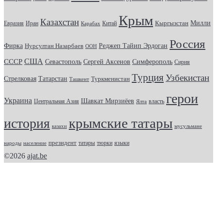
Крым
Казахстан
Кыргызстан
Милли
Евразия
Китай
Иран
Карабах
Россия
Фирка
Реджеп Тайип Эрдоган
Нурсултан Назарбаев
ООН
США
СССР
Севастополь
Сергей Аксенов
Симферополь
Сирия
Турция
Узбекистан
Стрелковая
Татарстан
Туркменистан
Ташкент
герои
Украина
Шавкат Мирзиёев
Центральная Азия
Ялта
власть
крымские татары
история
казахи
мусульмане
президент
татары
тюрки
народы
население
языки
©2026
ajat.be