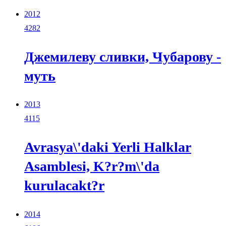
2012
4282
Джемилеву сливки, Чубарову -
муть
2013
4115
Avrasya\'daki Yerli Halklar
Asamblesi, K?r?m\'da
kurulacakt?r
2014