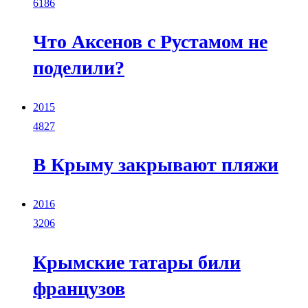
6186
Что Аксенов с Рустамом не
поделили?
2015
4827
В Крыму закрывают пляжи
2016
3206
Крымские татары били
французов