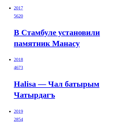
2017
5620
В Стамбуле установили
памятник Манасу
2018
4673
Halisa — Чал батырым
Чатырдагъ
2019
2854