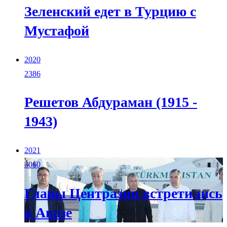
Зеленский едет в Турцию с
Мустафой
2020
2386
Решетов Абдураман (1915 -
1943)
2021
3060
Главы Центразии встретились
в Авазе