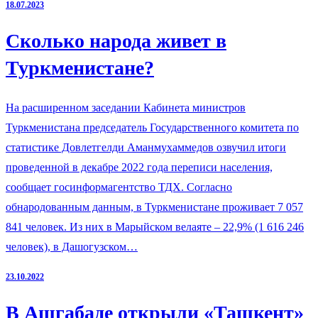
18.07.2023
Сколько народа живет в
Туркменистане?
На расширенном заседании Кабинета министров
Туркменистана председатель Государственного комитета по
статистике Довлетгелди Аманмухаммедов озвучил итоги
проведенной в декабре 2022 года переписи населения,
сообщает госинформагентство ТДХ. Согласно
обнародованным данным, в Туркменистане проживает 7 057
841 человек. Из них в Марыйском велаяте – 22,9% (1 616 246
человек), в Дашогузском…
23.10.2022
В Ашгабаде открыли «Ташкент»