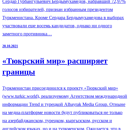
Сердар Гурбангулыевич Бердымухамедов, набравший 72,97%
голосов избирателей, признан избранным президентом
Туркменистана. Кроме Сердара Бердымухамедова в выборах
участвовали еще восемь кандидатов, однако ни одного
заметного противника…
20.10.2021
«Тюкрский мир» расширяет
границы
Туркменистан присоединился к проекту «Тюркский мир»
(www.turkic.world), реализуемому Агентством международной
информации Trend и турецкой Albayrak Media Group. Отныне
на медиа-платформе новости будут публиковаться не только
на азербайджанском, турецком, кыргызском, русском и
английском языках, но и на туркменском. Ожидается, что в