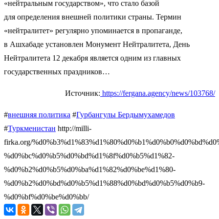
«нейтральным государством», что стало базой
для определения внешней политики страны. Термин
«нейтралитет» регулярно упоминается в пропаганде,
в Ашхабаде установлен Монумент Нейтралитета, День
Нейтралитета 12 декабря является одним из главных
государственных праздников…
Источник:
https://fergana.agency/news/103768/
#
внешняя политика
#
Гурбангулы Бердымухамедов
#
Туркменистан
http://milli-
firka.org/%d0%b3%d1%83%d1%80%d0%b1%d0%b0%d0%bd%d
%d0%bc%d0%b5%d0%bd%d1%8f%d0%b5%d1%82-
%d0%b2%d0%b5%d0%ba%d1%82%d0%be%d1%80-
%d0%b2%d0%bd%d0%b5%d1%88%d0%bd%d0%b5%d0%b9-
%d0%bf%d0%be%d0%bb/