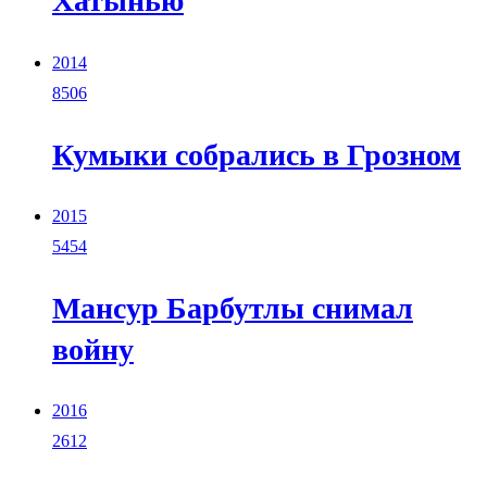
Хатынью
2014
8506
Кумыки собрались в Грозном
2015
5454
Мансур Барбутлы снимал
войну
2016
2612