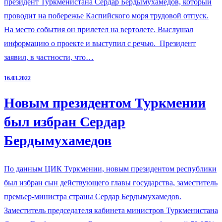
президент Туркменистана Сердар Бердымухамедов, который
проводит на побережье Каспийского моря трудовой отпуск.
На место события он прилетел на вертолете. Выслушал
информацию о проекте и выступил с речью. Президент
заявил, в частности, что…
16.03.2022
Новым президентом Туркмении
был избран Сердар
Бердымухамедов
По данным ЦИК Туркмении, новым президентом республики
был избран сын действующего главы государства, заместитель
премьер-министра страны Сердар Бердымухамедов.
Заместитель председателя кабинета министров Туркменистана