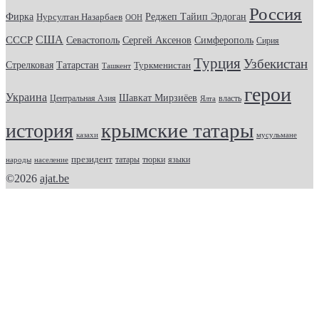
Россия
Фирка
Реджеп Тайип Эрдоган
Нурсултан Назарбаев
ООН
США
СССР
Севастополь
Сергей Аксенов
Симферополь
Сирия
Турция
Узбекистан
Стрелковая
Татарстан
Туркменистан
Ташкент
герои
Украина
Шавкат Мирзиёев
Центральная Азия
Ялта
власть
крымские татары
история
казахи
мусульмане
президент
татары
тюрки
народы
население
языки
©2026
ajat.be