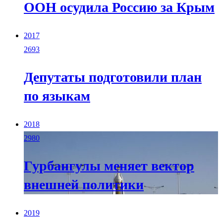
ООН осудила Россию за Крым
2017
2693
Депутаты подготовили план
по языкам
2018
2980
Гурбангулы меняет вектор
внешней политики
2019