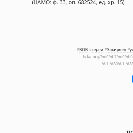
(ЦАМО: ф. 33, оп. 682524, ед. хр. 15)
#
ВОВ
#
герои
#
Закиряев Ру
firka.org/%d0%b7%d0%
%d1%80%d1%83
П