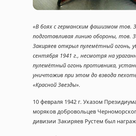
o
n
«В боях с германским фашизмом тов. З
подготавливая линию обороны, тов. З
Закиряев открыл пулемётный огонь, уб
сентября 1941 г., несмотря на урага
пулемётный огонь противника, устан
уничтожив при этом до взвода пехот
«Красной Звезды».
10 февраля 1942 г. Указом Президиум
моряков добровольцев Черноморского
дивизии Закиряев Рустем был награж