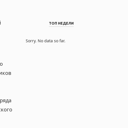
й
ТОП НЕДЕЛИ
Sorry. No data so far.
го
иков
тряда
ского