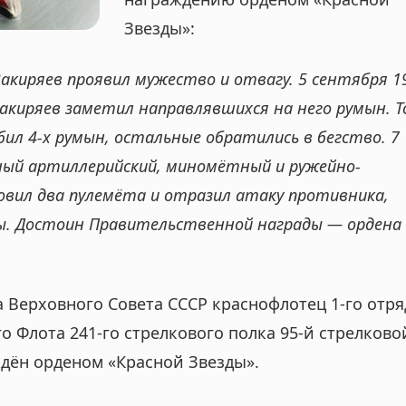
Звезды»:
акиряев проявил мужество и отвагу. 5 сентября 19
акиряев заметил направлявшихся на него румын. Т
ил 4-х румын, остальные обратились в бегство. 7
нный артиллерийский, миномётный и ружейно-
овил два пулемёта и отразил атаку противника,
ы. Достоин Правительственной награды — ордена
а Верховного Совета СССР краснофлотец 1-го отря
 Флота 241-го стрелкового полка 95-й стрелково
дён орденом «Красной Звезды».