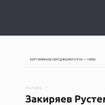
P
КУРТЭМИНОВ СЕИТДЖЕЛИЛ (1916 — 1989)
o
s
17.01.2022
t
Закиряев Рустем