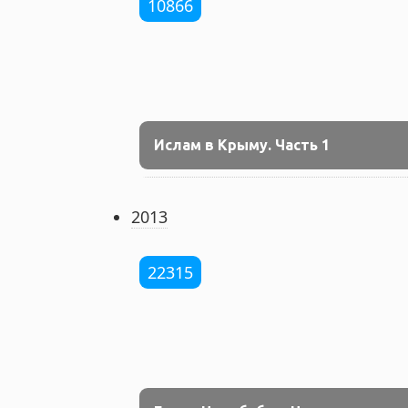
10866
Ислам в Крыму. Часть 1
2013
22315