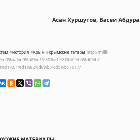
Асан Хуршутов, Васви Абдур
стем
#
история
#
Крым
#
крымские татары
http://milli-
b0%d0%ba%d0%b8%d1%80%d1%8f%d0%b5%d0%b2-
%d1%81%d1%82%d0%b5%d0%bc-1917/
ОХОЖИЕ МАТЕРИАЛЫ