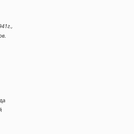
41г.,
ов.
да
й