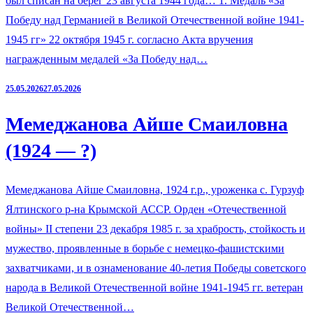
был списан на берег 23 августа 1944 года… 1. Медаль «За
Победу над Германией в Великой Отечественной войне 1941-
1945 гг» 22 октября 1945 г. согласно Акта вручения
награжденным медалей «За Победу над…
25.05.2026
27.05.2026
Мемеджанова Айше Смаиловна
(1924 — ?)
Мемеджанова Айше Смаиловна, 1924 г.р., уроженка с. Гурзуф
Ялтинского р-на Крымской АССР. Орден «Отечественной
войны» II степени 23 декабря 1985 г. за храбрость, стойкость и
мужество, проявленные в борьбе с немецко-фашистскими
захватчиками, и в ознаменование 40-летия Победы советского
народа в Великой Отечественной войне 1941-1945 гг. ветеран
Великой Отечественной…