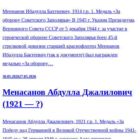
Меннанов Ибадулла Бахтиевич, 1914 г.р. 1. Медаль «За
оборону Советского Заполярья» В 1945 г. Указом Президиума
Верховного Совета СССР от 5 декабря 1944 г. за участие в
героической обороне Советского Заполярья боец 45-й
стрелковой дивизии старший краснофлотец Меннанов
Ибадулла Бактеевич (так в документе) был награжден
медалью «За оборону…
30.05.2026
27.05.2026
Менасанов Абдулла Джалилович
(1921 — ?)
Менасанов Абдулла Джалилович, 1921 г.р. 1. Медаль «За
Победу над Германией в Великой Отечественной войны 1941-
1945 гг.» 28 апреля 1946 г. согласно Акта вручения