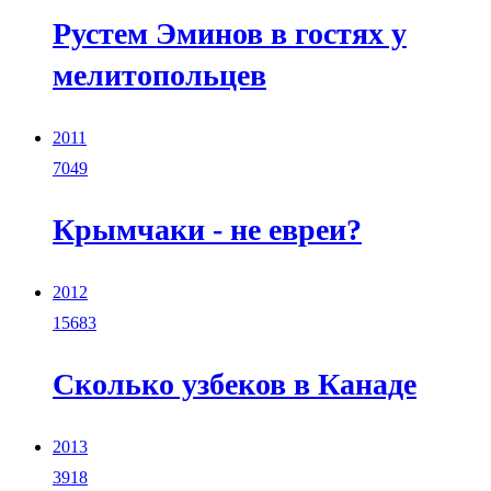
Рустем Эминов в гостях у
мелитопольцев
2011
7049
Крымчаки - не евреи?
2012
15683
Сколько узбеков в Канаде
2013
3918