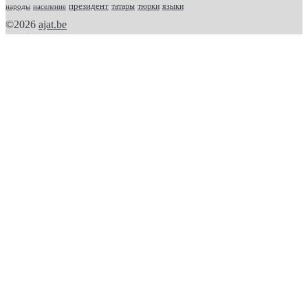
президент
татары
тюрки
народы
население
языки
©2026
ajat.be