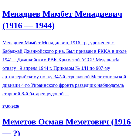
Менадиев Мамбет Менадиевич
(1916 — 1944)
Менадиев Мамбет Менадиевич, 1916 г.р., уроженец с.
Бабаджай Джанкойского р-на. Был призван в РККА в июле
1941 г. Джанкойским РВК Крымской АССР. Медаль «За
отвагу» 9 апреля 1944 г. Приказом № 1/Н по 907-му
артиллерийскому полку 347-й стрелковой Мелитопольской
дивизии 4-го Украинского фронта разведчик-наблюдатель
старший 8-й батареи рядовой…
27.05.2026
Меметов Осман Меметович (1916
— ?)