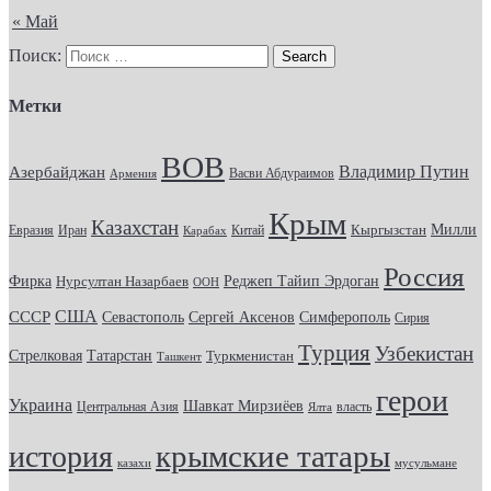
« Май
Поиск:
Метки
ВОВ
Владимир Путин
Азербайджан
Васви Абдураимов
Армения
Крым
Казахстан
Кыргызстан
Милли
Евразия
Китай
Иран
Карабах
Россия
Фирка
Реджеп Тайип Эрдоган
Нурсултан Назарбаев
ООН
США
СССР
Севастополь
Сергей Аксенов
Симферополь
Сирия
Турция
Узбекистан
Стрелковая
Татарстан
Туркменистан
Ташкент
герои
Украина
Шавкат Мирзиёев
Центральная Азия
Ялта
власть
крымские татары
история
казахи
мусульмане