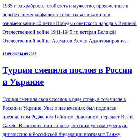
1985 г. за храбрость, стойкость и мужество, проявленные в
борьбе с немецко-фашистскими захватчиками, и в
ознаменование 40-летия Победы советского народа в Великой
Отечественной войне 1941-1945 гг. ветеран Великой
Отечественной войны Азаматов Асман Аджитомирович…
13.09.2023
14.09.2023
Турция сменила послов в России
и Украине
Турция сменила своих послов в ряде стран, в том числе в
России и Украине. Указ о назначениях был подписан
президентом Реджепом Тайипом Эрдоганом, передает Resmi
Gazete. В соответствии с президентским указом турецкую
дипмиссию в Российской Федерации возглавит Танжу