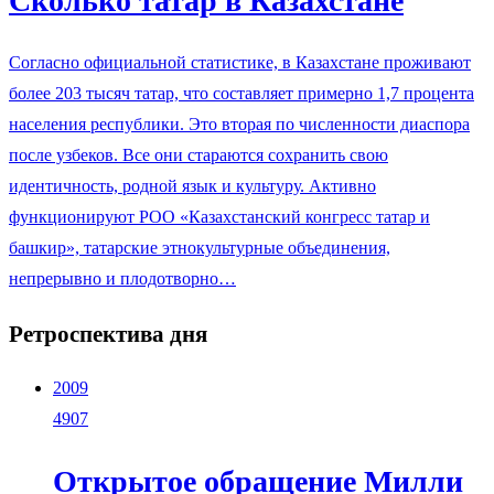
Сколько татар в Казахстане
Согласно официальной статистике, в Казахстане проживают
более 203 тысяч татар, что составляет примерно 1,7 процента
населения республики. Это вторая по численности диаспора
после узбеков. Все они стараются сохранить свою
идентичность, родной язык и культуру. Активно
функционируют РОО «Казахстанский конгресс татар и
башкир», татарские этнокультурные объединения,
непрерывно и плодотворно…
Ретроспектива дня
2009
4907
Открытое обращение Милли