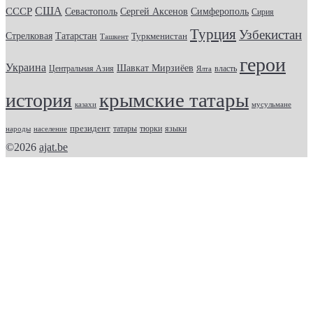
США
СССР
Севастополь
Сергей Аксенов
Симферополь
Сирия
Турция
Узбекистан
Стрелковая
Татарстан
Туркменистан
Ташкент
герои
Украина
Шавкат Мирзиёев
Центральная Азия
Ялта
власть
крымские татары
история
казахи
мусульмане
президент
татары
тюрки
народы
население
языки
©2026
ajat.be