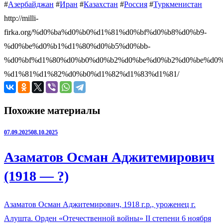
#
Азербайджан
#
Иран
#
Казахстан
#
Россия
#
Туркменистан
http://milli-
firka.org/%d0%ba%d0%b0%d1%81%d0%bf%d0%b8%d0%b9-
%d0%be%d0%b1%d1%80%d0%b5%d0%bb-
%d0%bf%d1%80%d0%b0%d0%b2%d0%be%d0%b2%d0%be%d0%
%d1%81%d1%82%d0%b0%d1%82%d1%83%d1%81/
Похожие материалы
07.09.2025
08.10.2025
Азаматов Осман Аджитемирович
(1918 — ?)
Азаматов Осман Аджитемирович, 1918 г.р., уроженец г.
Алушта. Орден «Отечественной войны» II степени 6 ноября