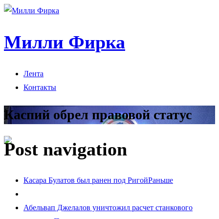
Милли Фирка
Лента
Контакты
Каспий обрел правовой статус
Post navigation
Касара Булатов был ранен под Ригой
Раньше
Абельвап Джелалов уничтожил расчет станкового