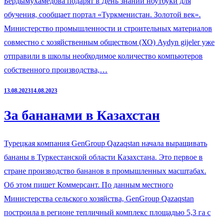
Бердымухамедова подарят в День знаний ноутбуки для
обучения, сообщает портал «Туркменистан. Золотой век».
Министерство промышленности и строительных материалов
совместно с хозяйственным обществом (ХО) Aydyn gijeler уже
отправили в школы необходимое количество компьютеров
собственного производства,…
13.08.2023
14.08.2023
За бананами в Казахстан
Турецкая компания GenGroup Qazaqstan начала выращивать
бананы в Туркестанской области Казахстана. Это первое в
стране производство бананов в промышленных масштабах.
Об этом пишет Коммерсант. По данным местного
Министерства сельского хозяйства, GenGroup Qazaqstan
построила в регионе тепличный комплекс площадью 5,3 га с