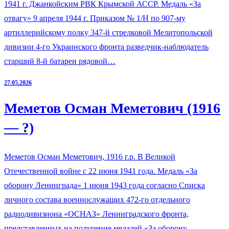
1941 г. Джанкойским РВК Крымской АССР. Медаль «За
отвагу» 9 апреля 1944 г. Приказом № 1/Н по 907-му
артиллерийскому полку 347-й стрелковой Мелитопольской
дивизии 4-го Украинского фронта разведчик-наблюдатель
старший 8-й батареи рядовой…
27.05.2026
Меметов Осман Меметович (1916
— ?)
Меметов Осман Меметович, 1916 г.р. В Великой
Отечественной войне с 22 июня 1941 года. Медаль «За
оборону Ленинграда» 1 июня 1943 года согласно Списка
личного состава военнослужащих 472-го отдельного
радиодивизиона «ОСНАЗ» Ленинградского фронта,
представленных на получение медалей «За оборону