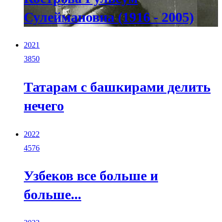
Сулеймановна (1916 - 2005)
2021
3850
Татарам с башкирами делить
нечего
2022
4576
Узбеков все больше и
больше...