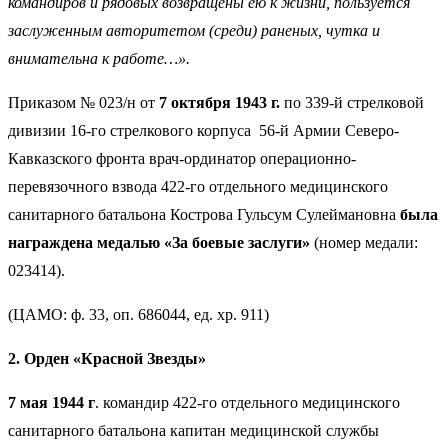
командиров и рядовых возвращены ею к жизни, пользуется
заслуженным авторитетом (среди) раненых, чутка и
внимательна к работе…».
Приказом № 023/н от
7 октября 1943 г.
по 339-й стрелковой
дивизии 16-го стрелкового корпуса
56-й Армии Северо-
Кавказского фронта врач-ординатор операционно-
перевязочного взвода 422-го отдельного медицинского
санитарного батальона Кострова Гульсум Сулеймановна
была
награждена медалью «За боевые заслуги»
(номер медали:
023414).
(ЦАМО: ф. 33, оп. 686044, ед. хр. 911)
2. Орден «Красной Звезды»
7 мая 1944 г
. командир 422-го отдельного медицинского
санитарного батальона капитан медицинской службы