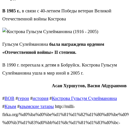
В 1985 г.
, в связи с 40-летием Победы ветеран Великой
Отечественной войны Кострова
Гульсум Сулеймановна
была награждена орденом
«Отечественной войны» II степени.
В 1990 г. переехала к детям в Бобруйск. Кострова Гульсум
Сулеймановна ушла в мир иной в 2005 г.
Асан Хуршутов, Васви Абдураимов
#
ВОВ
#
герои
#
история
#
Кострова Гульсум Сулеймановна
#
Крым
#
крымские татары
http://milli-
firka.org/%d0%ba%d0%be%d1%81%d1%82%d1%80%d0%be%d0
%d0%b3%d1%83%d0%bb%d1%8c%d1%81%d1%83%d0%bc-