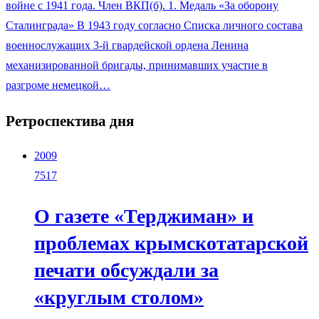
войне с 1941 года. Член ВКП(б). 1. Медаль «За оборону
Сталинграда» В 1943 году согласно Списка личного состава
военнослужащих 3-й гвардейской ордена Ленина
механизированной бригады, принимавших участие в
разгроме немецкой…
Ретроспектива дня
2009
7517
О газете «Терджиман» и
проблемах крымскотатарской
печати обсуждали за
«круглым столом»