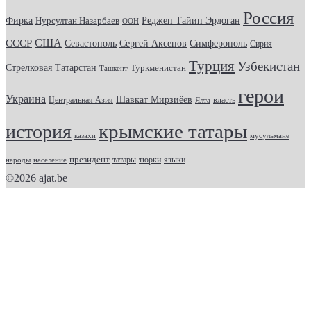
Россия
Фирка
Реджеп Тайип Эрдоган
Нурсултан Назарбаев
ООН
США
СССР
Севастополь
Сергей Аксенов
Симферополь
Сирия
Турция
Узбекистан
Стрелковая
Татарстан
Туркменистан
Ташкент
герои
Украина
Шавкат Мирзиёев
Центральная Азия
Ялта
власть
крымские татары
история
казахи
мусульмане
президент
татары
тюрки
народы
население
языки
©2026
ajat.be