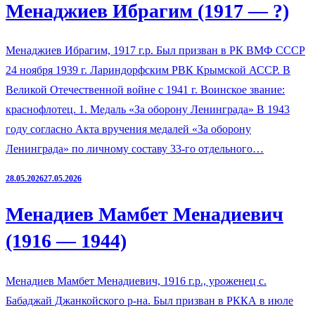
Менаджиев Ибрагим (1917 — ?)
Менаджиев Ибрагим, 1917 г.р. Был призван в РК ВМФ СССР
24 ноября 1939 г. Лариндорфским РВК Крымской АССР. В
Великой Отечественной войне с 1941 г. Воинское звание:
краснофлотец. 1. Медаль «За оборону Ленинграда» В 1943
году согласно Акта вручения медалей «За оборону
Ленинграда» по личному составу 33-го отдельного…
28.05.2026
27.05.2026
Менадиев Мамбет Менадиевич
(1916 — 1944)
Менадиев Мамбет Менадиевич, 1916 г.р., уроженец с.
Бабаджай Джанкойского р-на. Был призван в РККА в июле