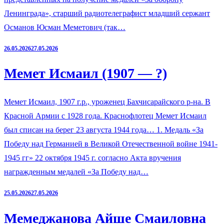
Ленинграда», старший радиотелеграфист младший сержант
Османов Юсман Меметович (так…
26.05.2026
27.05.2026
Мемет Исмаил (1907 — ?)
Мемет Исмаил, 1907 г.р., уроженец Бахчисарайского р-на. В
Красной Армии с 1928 года. Краснофлотец Мемет Исмаил
был списан на берег 23 августа 1944 года… 1. Медаль «За
Победу над Германией в Великой Отечественной войне 1941-
1945 гг» 22 октября 1945 г. согласно Акта вручения
награжденным медалей «За Победу над…
25.05.2026
27.05.2026
Мемеджанова Айше Смаиловна