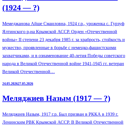
(1924 — ?)
Мемеджанова Айше Смаиловна, 1924 г.р., уроженка с. Гурзуф
Ялтинского р-на Крымской АССР. Орден «Отечественной
войны» II степени 23 декабря 1985 г. за храбрость, стойкость и
мужество, проявленные в борьбе с немецко-фашистскими
захватчиками, и в ознаменование 40-летия Победы советского
народа в Великой Отечественной войне 1941-1945 гг. ветеран
Великой Отечественной…
24.05.2026
27.05.2026
Меляджиев Назым (1917 — ?)
Меляджиев Назым, 1917 г.р. Был призван в РККА в 1939 г.
Ленинским РВК Крымской АССР. В Великой Отечественной