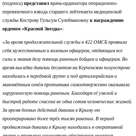
(подпись)
представил
врача-ординатора операционно-
перевязочного взвода старшего лейтенанта медицинской
службы Кострову Гульсум Сулеймановну
к награждению
орденом «Красной Звезды»
:
«За время продолжительной службы в 422 ОМСБ проявила
себя мужественным и волевым офицером, отдающим все
силы и знания делу помощи раненым бойцам и офицерам. Во
время высадки дивизии десантом на Керченском полуострове
находилась в передовой группе и под артиллерийским и
миномётным огнём противника самоотверженно оказывала
хирургическую помощь раненым. Благодаря её умелой и
быстрой работе спасена не одна сотня человеческих жизней.
За время боевых действий дивизии в Крыму ею
прооперировано более трёх тысяч раненых. В период
продвижения дивизии в Крыму находилась в оперативной
группе и проявляла инициативу обеспечения оказания