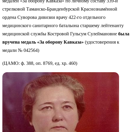
медалей «За оборону Кавказа» по личному составу 339-й
стрелковой Таманско-Бранденбурской Краснознамённой
ордена Суворова дивизии врачу 422-го отдельного
медицинского санитарного батальона старшему лейтенанту
медицинской службы Костровой Гульсум Сулеймановне
была
вручена
медаль «За оборону Кавказа»
(удостоверения к
медали № 042564)
(ЦАМО: ф. 388, оп. 8769, ед. хр. 460)