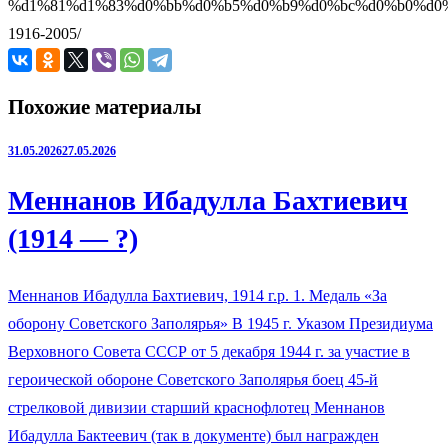
%d1%81%d1%83%d0%bb%d0%b5%d0%b9%d0%bc%d0%b0%d0
1916-2005/
Похожие материалы
31.05.2026
27.05.2026
Меннанов Ибадулла Бахтиевич
(1914 — ?)
Меннанов Ибадулла Бахтиевич, 1914 г.р. 1. Медаль «За
оборону Советского Заполярья» В 1945 г. Указом Президиума
Верховного Совета СССР от 5 декабря 1944 г. за участие в
героической обороне Советского Заполярья боец 45-й
стрелковой дивизии старший краснофлотец Меннанов
Ибадулла Бактеевич (так в документе) был награжден