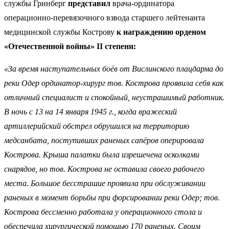
службы Гринберг
представил
врача-ординатора
операционно-перевязочного взвода старшего лейтенанта
медицинской службы Кострову
к награждению орденом
«Отечественной войны» II степени:
«За время наступательных боёв от Вислинского плацдарма до
реки Одер ординатор-хирург тов. Кострова проявила себя как
отличный специалист и спокойный, неустрашимый работник.
В ночь с 13 на 14 января 1945 г., когда вражеский
артиллерийский обстрел обрушился на территорию
медсанбата, поступивших раненых сапёров оперировала
Кострова. Крыша палатки была изрешечена осколками
снарядов, но тов. Кострова не оставила своего рабочего
места. Большое бесстрашие проявила при обслуживании
раненых в момент борьбы при форсировании реки Одер; тов.
Кострова бессменно работала у операционного стола и
обеспечила хирургической помощью 170 раненых. Своим