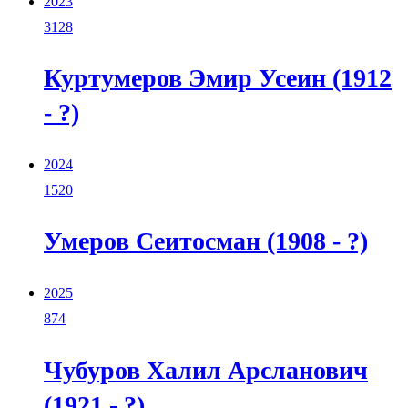
2023
3128
Куртумеров Эмир Усеин (1912
- ?)
2024
1520
Умеров Сеитосман (1908 - ?)
2025
874
Чубуров Халил Арсланович
(1921 - ?)