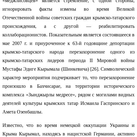
«меджлисовцев» является стремление, с одной стороны,
игнорировать факты измены во время Великой
Отечественной войны советских граждан крымско-татарского
происхождения, а с другой — реабилитировать
коллаборационистов. Показательным является состоявшееся в
мае 2007 г. и приуроченное к 63-й годовщине депортации
крымско-татарского народа перезахоронение одного из
крымско-татарских лидеров периода II Мировой войны
Мустафы Эдиге Кырымала (Шинкевича) [26]. Символический
характер мероприятия подчеркивает то, что перезахоронение
произошло в Бахчисарае, на территории исторического
комплекса «Зынджырлы медресе», рядом с могилами видных
деятелей культуры крымских татар Исмаила Гаспринского и
Амета Озенбашлы.
Известно, что во время немецкой оккупации Украины и
Крыма Кырымал, находясь в нацистской Германии, активно