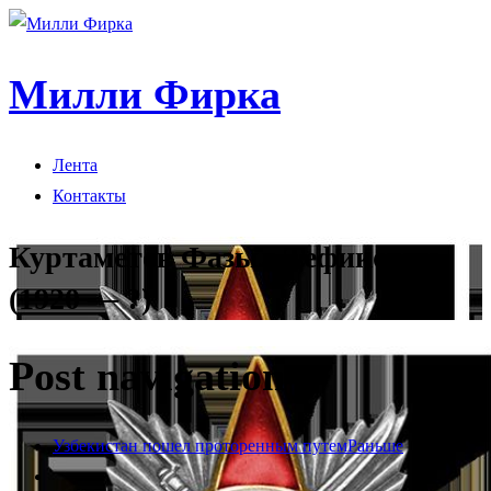
Милли Фирка
Лента
Контакты
Куртаметов Фазыл Тефикович
(1920 — ?)
Post navigation
Узбекистан пошел проторенным путем
Раньше