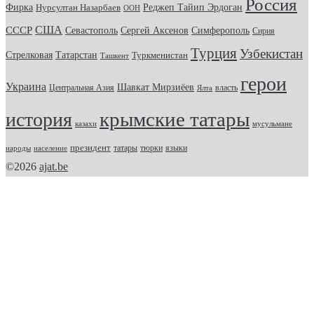
Россия
Фирка
Реджеп Тайип Эрдоган
Нурсултан Назарбаев
ООН
США
СССР
Севастополь
Сергей Аксенов
Симферополь
Сирия
Турция
Узбекистан
Стрелковая
Татарстан
Туркменистан
Ташкент
герои
Украина
Шавкат Мирзиёев
Центральная Азия
Ялта
власть
крымские татары
история
казахи
мусульмане
президент
татары
тюрки
народы
население
языки
©2026
ajat.be