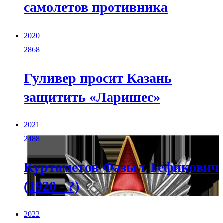
самолетов противника
2020
2868
Гуливер просит Казань
защитить «Ларишес»
2021
2488
Куртаметов Фазыл Тефикович
(1920 - ?)
2022