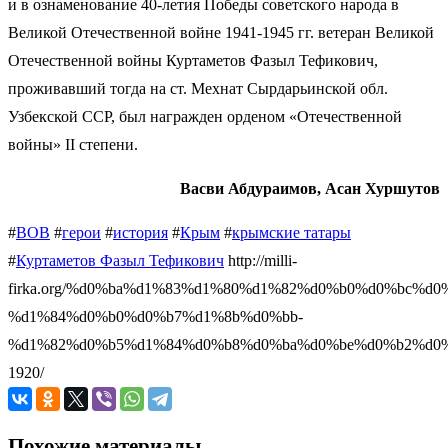
и в ознаменование 40-летия Победы советского народа в
Великой Отечественной войне 1941-1945 гг. ветеран Великой
Отечественной войны Куртаметов Фазыл Тефикович,
проживавший тогда на ст. Мехнат Сырдарьинской обл.
Узбекской ССР, был награжден орденом «Отечественной
войны» II степени.
Васви Абдураимов, Асан Хуршутов
#
ВОВ
#
герои
#
история
#
Крым
#
крымские татары
#
Куртаметов Фазыл Тефикович
http://milli-
firka.org/%d0%ba%d1%83%d1%80%d1%82%d0%b0%d0%bc%d
%d1%84%d0%b0%d0%b7%d1%8b%d0%bb-
%d1%82%d0%b5%d1%84%d0%b8%d0%ba%d0%be%d0%b2%d0%
1920/
Похожие материалы