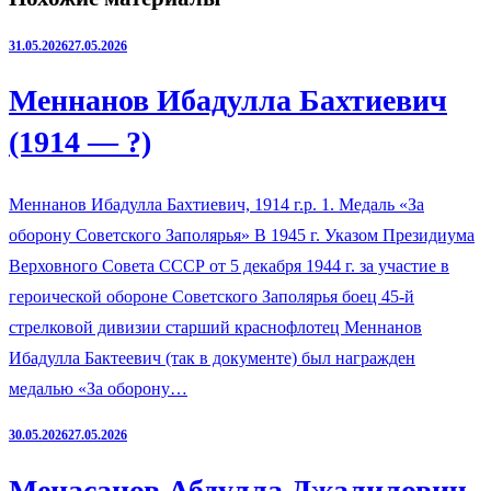
31.05.2026
27.05.2026
Меннанов Ибадулла Бахтиевич
(1914 — ?)
Меннанов Ибадулла Бахтиевич, 1914 г.р. 1. Медаль «За
оборону Советского Заполярья» В 1945 г. Указом Президиума
Верховного Совета СССР от 5 декабря 1944 г. за участие в
героической обороне Советского Заполярья боец 45-й
стрелковой дивизии старший краснофлотец Меннанов
Ибадулла Бактеевич (так в документе) был награжден
медалью «За оборону…
30.05.2026
27.05.2026
Менасанов Абдулла Джалилович