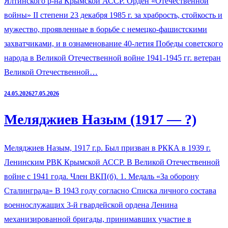
Ялтинского р-на Крымской АССР. Орден «Отечественной
войны» II степени 23 декабря 1985 г. за храбрость, стойкость и
мужество, проявленные в борьбе с немецко-фашистскими
захватчиками, и в ознаменование 40-летия Победы советского
народа в Великой Отечественной войне 1941-1945 гг. ветеран
Великой Отечественной…
24.05.2026
27.05.2026
Меляджиев Назым (1917 — ?)
Меляджиев Назым, 1917 г.р. Был призван в РККА в 1939 г.
Ленинским РВК Крымской АССР. В Великой Отечественной
войне с 1941 года. Член ВКП(б). 1. Медаль «За оборону
Сталинграда» В 1943 году согласно Списка личного состава
военнослужащих 3-й гвардейской ордена Ленина
механизированной бригады, принимавших участие в