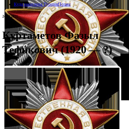
Куда нацелена Турция
Позже
24.12.2021
Куртаметов Фазыл
Тефикович (1920 — ?)