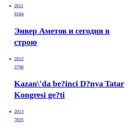
2011
9184
Энвер Аметов и сегодня в
строю
2012
3798
Kazan\'da be?inci D?nya Tatar
Kongresi ge?ti
2013
7835