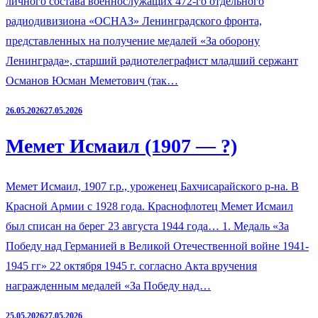
личного состава военнослужащих 472-го отдельного
радиодивизиона «ОСНАЗ» Ленинградского фронта,
представленных на получение медалей «За оборону
Ленинграда», старший радиотелеграфист младший сержант
Османов Юсман Меметович (так…
26.05.2026
27.05.2026
Мемет Исмаил (1907 — ?)
Мемет Исмаил, 1907 г.р., уроженец Бахчисарайского р-на. В
Красной Армии с 1928 года. Краснофлотец Мемет Исмаил
был списан на берег 23 августа 1944 года… 1. Медаль «За
Победу над Германией в Великой Отечественной войне 1941-
1945 гг» 22 октября 1945 г. согласно Акта вручения
награжденным медалей «За Победу над…
25.05.2026
27.05.2026