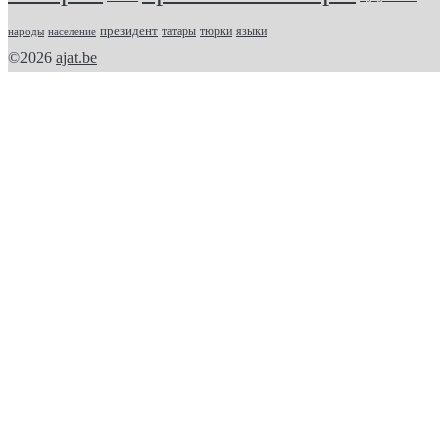
президент
татары
тюрки
народы
население
языки
©2026
ajat.be