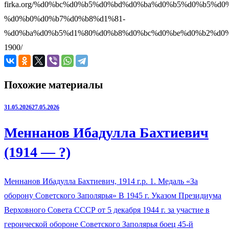
firka.org/%d0%bc%d0%b5%d0%bd%d0%ba%d0%b5%d0%b5%d0
%d0%b0%d0%b7%d0%b8%d1%81-
%d0%ba%d0%b5%d1%80%d0%b8%d0%bc%d0%be%d0%b2%d0%
1900/
Похожие материалы
31.05.2026
27.05.2026
Меннанов Ибадулла Бахтиевич
(1914 — ?)
Меннанов Ибадулла Бахтиевич, 1914 г.р. 1. Медаль «За
оборону Советского Заполярья» В 1945 г. Указом Президиума
Верховного Совета СССР от 5 декабря 1944 г. за участие в
героической обороне Советского Заполярья боец 45-й