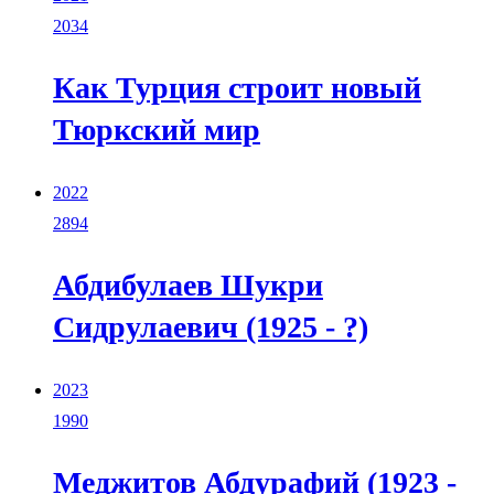
2034
Как Турция строит новый
Тюркский мир
2022
2894
Абдибулаев Шукри
Сидрулаевич (1925 - ?)
2023
1990
Меджитов Абдурафий (1923 -