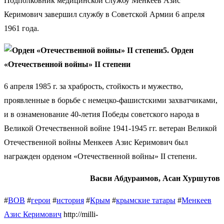
Подполковник медицинской службу Менкеев Азис
Керимович завершил службу в Советской Армии 6 апреля
1961 года.
5. Орден
«Отечественной войны» II степени
6 апреля 1985 г. за храбрость, стойкость и мужество,
проявленные в борьбе с немецко-фашистскими захватчиками,
и в ознаменование 40-летия Победы советского народа в
Великой Отечественной войне 1941-1945 гг. ветеран Великой
Отечественной войны Менкеев Азис Керимович был
награжден орденом «Отечественной войны» II степени.
Васви Абдураимов, Асан Хуршутов
#
ВОВ
#
герои
#
история
#
Крым
#
крымские татары
#
Менкеев
Азис Керимович
http://milli-