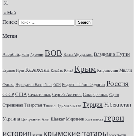
31
« Май
Поиск:
Метки
ВОВ
Владимир Путин
Азербайджан
Васви Абдураимов
Армения
Крым
Казахстан
Кыргызстан
Милли
Евразия
Китай
Иран
Карабах
Россия
Фирка
Реджеп Тайип Эрдоган
Нурсултан Назарбаев
ООН
США
СССР
Севастополь
Сергей Аксенов
Симферополь
Сирия
Турция
Узбекистан
Стрелковая
Татарстан
Туркменистан
Ташкент
герои
Украина
Шавкат Мирзиёев
Центральная Азия
Ялта
власть
крымские татары
история
казахи
мусульмане