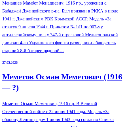
Менадиев Мамбет Менадиевич, 1916 г.р., уроженец с.
Бабаджай Джанкойского р-на. Был призван в РККА в июле
1941 г. Джанкойским РВК Крымской АССР. Медаль «За
отвагу» 9 апреля 1944 г. Приказом № 1/Н по 907-му
артиллерийскому полку 347-й стрелковой Мелитопольской
дивизии 4-го Украинского фронта разведчик-наблюдатель
старший 8-й батареи рядовой…
27.05.2026
Меметов Осман Меметович (1916
— ?)
Меметов Осман Меметович, 1916 г.р. В Великой
Отечественной войне с 22 июня 1941 года. Медаль «За
оборону Ленинграда» 1 июня 1943 года согласно Списка