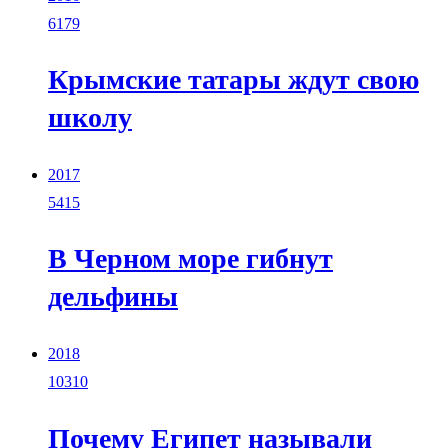
6179
Крымские татары ждут свою
школу
2017
5415
В Черном море гибнут
дельфины
2018
10310
Почему Египет называли