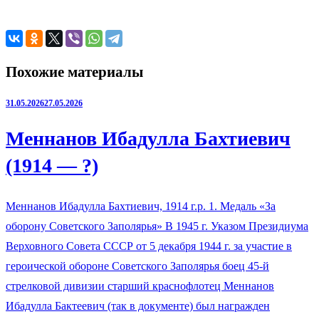
Похожие материалы
31.05.2026
27.05.2026
Меннанов Ибадулла Бахтиевич
(1914 — ?)
Меннанов Ибадулла Бахтиевич, 1914 г.р. 1. Медаль «За
оборону Советского Заполярья» В 1945 г. Указом Президиума
Верховного Совета СССР от 5 декабря 1944 г. за участие в
героической обороне Советского Заполярья боец 45-й
стрелковой дивизии старший краснофлотец Меннанов
Ибадулла Бактеевич (так в документе) был награжден