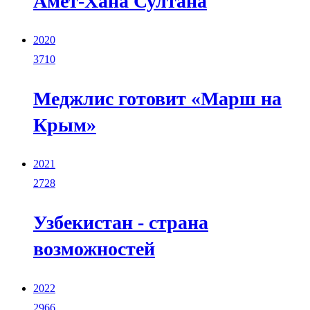
Амет-Хана Султана
2020
3710
Меджлис готовит «Марш на
Крым»
2021
2728
Узбекистан - страна
возможностей
2022
2966