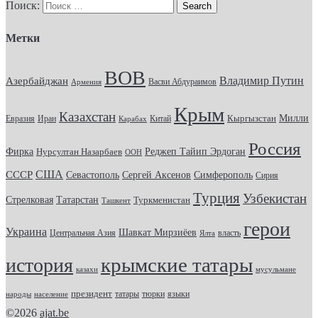
Поиск:
Метки
ВОВ
Владимир Путин
Азербайджан
Васви Абдураимов
Армения
Крым
Казахстан
Кыргызстан
Милли
Евразия
Китай
Иран
Карабах
Россия
Фирка
Реджеп Тайип Эрдоган
Нурсултан Назарбаев
ООН
США
СССР
Севастополь
Сергей Аксенов
Симферополь
Сирия
Турция
Узбекистан
Стрелковая
Татарстан
Туркменистан
Ташкент
герои
Украина
Шавкат Мирзиёев
Центральная Азия
Ялта
власть
крымские татары
история
казахи
мусульмане
президент
татары
тюрки
народы
население
языки
©2026
ajat.be