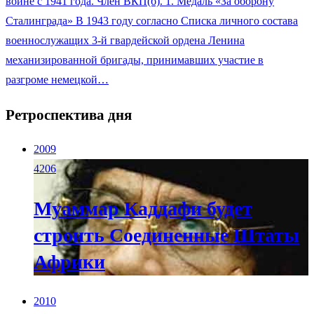
войне с 1941 года. Член ВКП(б). 1. Медаль «За оборону
Сталинграда» В 1943 году согласно Списка личного состава
военнослужащих 3-й гвардейской ордена Ленина
механизированной бригады, принимавших участие в
разгроме немецкой…
Ретроспектива дня
2009
4206
Муаммар Каддафи будет
строить Соединенные Штаты
Африки
2010