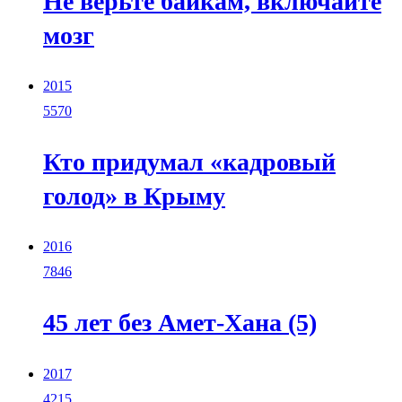
Не верьте байкам, включайте
мозг
2015
5570
Кто придумал «кадровый
голод» в Крыму
2016
7846
45 лет без Амет-Хана (5)
2017
4215