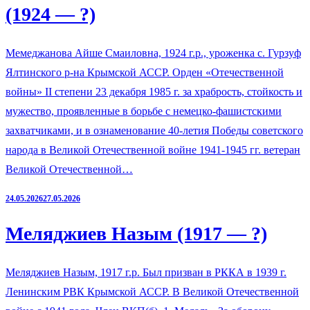
(1924 — ?)
Мемеджанова Айше Смаиловна, 1924 г.р., уроженка с. Гурзуф
Ялтинского р-на Крымской АССР. Орден «Отечественной
войны» II степени 23 декабря 1985 г. за храбрость, стойкость и
мужество, проявленные в борьбе с немецко-фашистскими
захватчиками, и в ознаменование 40-летия Победы советского
народа в Великой Отечественной войне 1941-1945 гг. ветеран
Великой Отечественной…
24.05.2026
27.05.2026
Меляджиев Назым (1917 — ?)
Меляджиев Назым, 1917 г.р. Был призван в РККА в 1939 г.
Ленинским РВК Крымской АССР. В Великой Отечественной