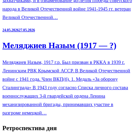
захватчиками, и в ознаменование 40-летия Победы советского
народа в Великой Отечественной войне 1941-1945 гг. ветеран
Великой Отечественной…
24.05.2026
27.05.2026
Меляджиев Назым (1917 — ?)
Меляджиев Назым, 1917 г.р. Был призван в РККА в 1939 г.
Ленинским РВК Крымской АССР. В Великой Отечественной
войне с 1941 года. Член ВКП(б). 1. Медаль «За оборону
Сталинграда» В 1943 году согласно Списка личного состава
военнослужащих 3-й гвардейской ордена Ленина
механизированной бригады, принимавших участие в
разгроме немецкой…
Ретроспектива дня