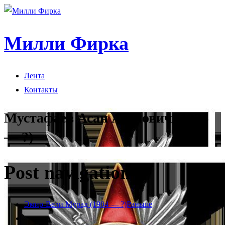
Милли Фирка
Лента
Контакты
Мустафаев Асан Асанович (1924
— ?)
Post navigation
Эмир-Вели Мурад (1904 — ?)
Раньше