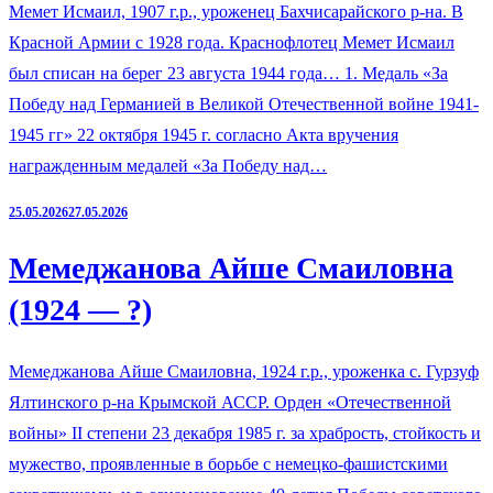
Мемет Исмаил, 1907 г.р., уроженец Бахчисарайского р-на. В
Красной Армии с 1928 года. Краснофлотец Мемет Исмаил
был списан на берег 23 августа 1944 года… 1. Медаль «За
Победу над Германией в Великой Отечественной войне 1941-
1945 гг» 22 октября 1945 г. согласно Акта вручения
награжденным медалей «За Победу над…
25.05.2026
27.05.2026
Мемеджанова Айше Смаиловна
(1924 — ?)
Мемеджанова Айше Смаиловна, 1924 г.р., уроженка с. Гурзуф
Ялтинского р-на Крымской АССР. Орден «Отечественной
войны» II степени 23 декабря 1985 г. за храбрость, стойкость и
мужество, проявленные в борьбе с немецко-фашистскими