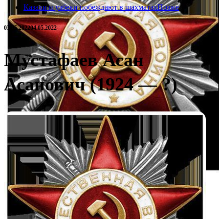
Казахи и узбеки побеждают в шахматах
Позже
03.05.2022
04.05.2022
Мустафаев Асан
Асанович (1924 — ?)