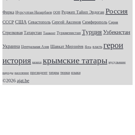
Россия
Фирка
Реджеп Тайип Эрдоган
Нурсултан Назарбаев
ООН
США
СССР
Севастополь
Сергей Аксенов
Симферополь
Сирия
Турция
Узбекистан
Стрелковая
Татарстан
Туркменистан
Ташкент
герои
Украина
Шавкат Мирзиёев
Центральная Азия
Ялта
власть
крымские татары
история
казахи
мусульмане
президент
татары
тюрки
народы
население
языки
©2026
ajat.be