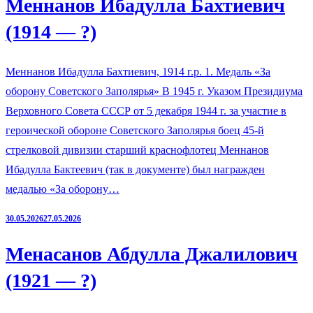
Меннанов Ибадулла Бахтиевич
(1914 — ?)
Меннанов Ибадулла Бахтиевич, 1914 г.р. 1. Медаль «За
оборону Советского Заполярья» В 1945 г. Указом Президиума
Верховного Совета СССР от 5 декабря 1944 г. за участие в
героической обороне Советского Заполярья боец 45-й
стрелковой дивизии старший краснофлотец Меннанов
Ибадулла Бактеевич (так в документе) был награжден
медалью «За оборону…
30.05.2026
27.05.2026
Менасанов Абдулла Джалилович
(1921 — ?)