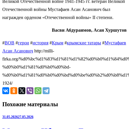
Великой Отечественной войне 1941-1945 гг. ветеран Великой
Отечественной войны Мустафаев Асан Асанович был
награжден орденом «Отечественной войны» II степени.
Васви Абдураимов, Асан Хуршутов
#
ВОВ
#
герои
#
история
#
Крым
#
крымские татары
#
Мустафаев
Асан Асанович
http://milli-
firka.org/%d0%bc%d1%83%d1%81%d1%82%d0%b0%d1%84%d
%d0%b0%d1%81%d0%b0%d0%bd-
%d0%b0%d1%81%d0%b0%d0%bd%d0%be%d0%b2%d0%b8%d1%
1924/
Похожие материалы
31.05.2026
27.05.2026