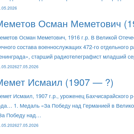
.05.2026
Меметов Осман Меметович (1
еметов Осман Меметович, 1916 г.р. В Великой Отече
ичного состава военнослужащих 472-го отдельного
енинграда», старший радиотелеграфист младший с
.05.2026
27.05.2026
Мемет Исмаил (1907 — ?)
емет Исмаил, 1907 г.р., уроженец Бахчисарайского р
ода… 1. Медаль «За Победу над Германией в Великой
За Победу над…
.05.2026
27.05.2026