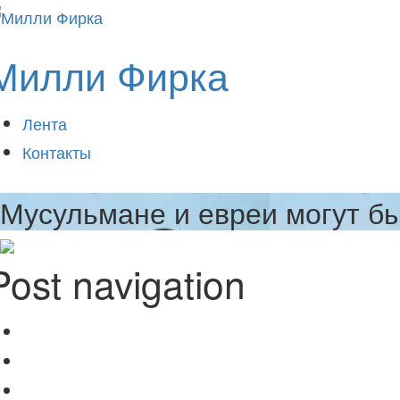
Милли Фирка
Лента
Контакты
Мусульмане и евреи могут б
Post navigation
В ЕС или ТС?: Гагаузы определятся на референдуме
Ра
Не такая, как все, нация
Позже