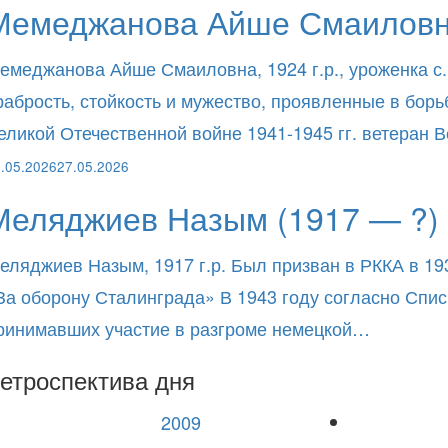
Мемеджанова Айше Смаиловна
емеджанова Айше Смаиловна, 1924 г.р., уроженка с.
рабрость, стойкость и мужество, проявленные в бор
еликой Отечественной войне 1941-1945 гг. ветеран
.05.2026
27.05.2026
Меляджиев Назым (1917 — ?)
еляджиев Назым, 1917 г.р. Был призван в РККА в 19
За оборону Сталинграда» В 1943 году согласно Спи
ринимавших участие в разгроме немецкой…
етроспектива дня
2009