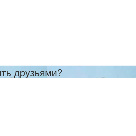
ыть друзьями?
ньше