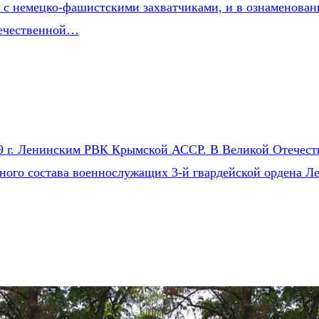
е с немецко-фашистскими захватчиками, и в ознаменован
течественной…
9 г. Ленинским РВК Крымской АССР. В Великой Отечестве
чного состава военнослужащих 3-й гвардейской ордена