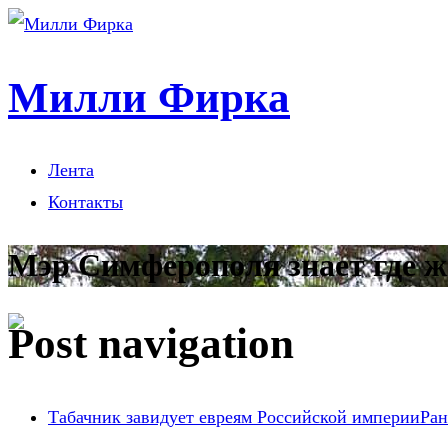
Милли Фирка
Лента
Контакты
Мэр Симферополя знает где ж
Post navigation
Табачник завидует евреям Российской империи
Ра