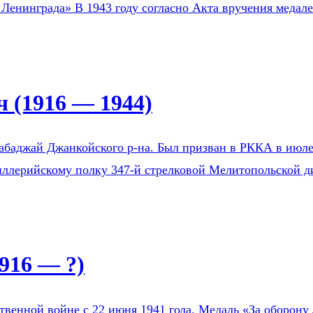
 Ленинграда» В 1943 году согласно Акта вручения медал
 (1916 — 1944)
Бабаджай Джанкойского р-на. Был призван в РККА в ию
тиллерийскому полку 347-й стрелковой Мелитопольской д
916 — ?)
венной войне с 22 июня 1941 года. Медаль «За оборону 