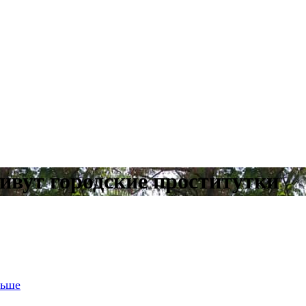
ивут городские проститутки
ньше