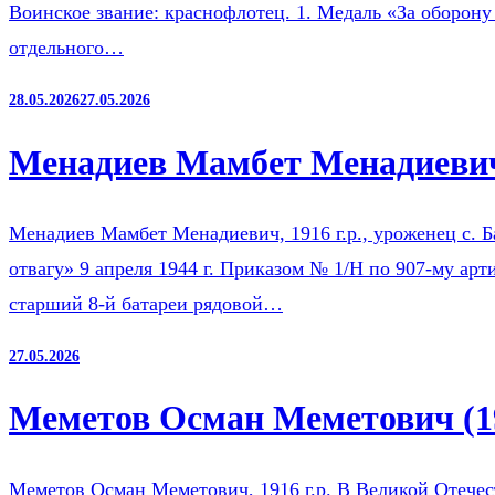
Воинское звание: краснофлотец. 1. Медаль «За оборону
отдельного…
28.05.2026
27.05.2026
Менадиев Мамбет Менадиевич
Менадиев Мамбет Менадиевич, 1916 г.р., уроженец с. 
отвагу» 9 апреля 1944 г. Приказом № 1/Н по 907-му ар
старший 8-й батареи рядовой…
27.05.2026
Меметов Осман Меметович (1
Меметов Осман Меметович, 1916 г.р. В Великой Отечест