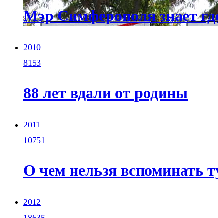
Мэр Симферополя знает где
2010
8153
88 лет вдали от родины
2011
10751
О чем нельзя вспоминать 
2012
18635