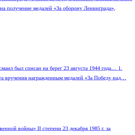
на получение медалей «За оборону Ленинграда»,
маил был списан на берег 23 августа 1944 года… 1.
Акта вручения награжденным медалей «За Победу над…
нной войны» II степени 23 декабря 1985 г. за