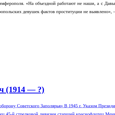
имферополя. «На объездной работают не наши, а с Давыд
ропольских девушек фактов проституции не выявлено», 
 (1914 — ?)
оборону Советского Заполярья» В 1945 г. Указом Президи
оец 45-й стрелковой дивизии старший краснофлотец Мен