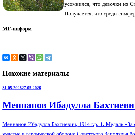
усомнился, что девочки из С
Получается, что среди симфе
MF-информ
Похожие материалы
31.05.2026
27.05.2026
Меннанов Ибадулла Бахтиевич
Меннанов Ибадулла Бахтиевич, 1914 г.р. 1. Медаль «За 
участие в героической обороне Советского Заполярья б