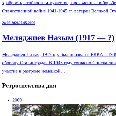
храбрость, стойкость и мужество, проявленные в борьб
Отечественной войне 1941-1945 гг. ветеран Великой О
24.05.2026
27.05.2026
Меляджиев Назым (1917 — ?)
Меляджиев Назым, 1917 г.р. Был призван в РККА в 193
оборону Сталинграда» В 1943 году согласно Списка ли
участие в разгроме немецкой…
Ретроспектива дня
2009
4648