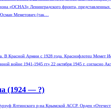
зиона «ОСНАЗ» Ленинградского фронта, представленных 
 Юсман Меметович (так…
на. В Красной Армии с 1928 года. Краснофлотец Мемет Ис
нной войне 1941-1945 гг» 22 октября 1945 г. согласно 
 (1924 — ?)
урзуф Ялтинского р-на Крымской АССР. Орден «Отечестве