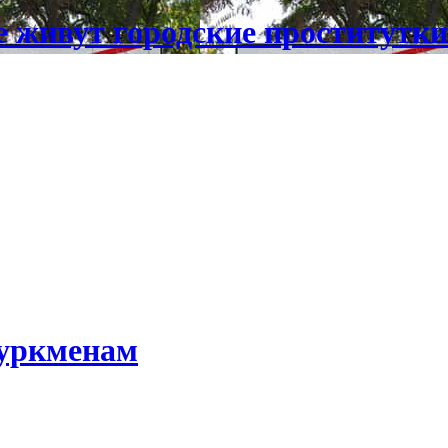
 живут городские проститутки
туркменам