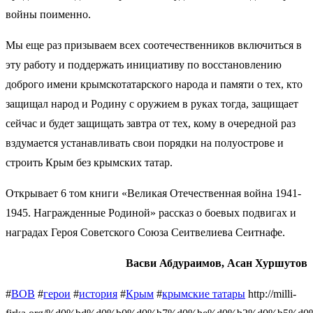
войны поименно.
Мы еще раз призываем всех соотечественников включиться в
эту работу и поддержать инициативу по восстановлению
доброго имени крымскотатарского народа и памяти о тех, кто
защищал народ и Родину с оружием в руках тогда, защищает
сейчас и будет защищать завтра от тех, кому в очередной раз
вздумается устанавливать свои порядки на полуострове и
строить Крым без крымских татар.
Открывает 6 том книги «Великая Отечественная война 1941-
1945. Награжденные Родиной» рассказ о боевых подвигах и
наградах Героя Советского Союза Сеитвелиева Сеитнафе.
Васви Абдураимов, Асан Хуршутов
#
ВОВ
#
герои
#
история
#
Крым
#
крымские татары
http://milli-