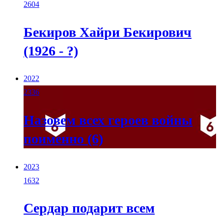
2604
Бекиров Хайри Бекирович
(1926 - ?)
2022
2336
Назовем всех героев войны
поименно (6)
2023
1632
Сердар подарит всем