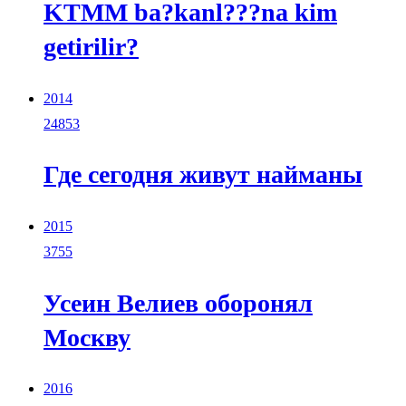
KTMM ba?kanl???na kim
getirilir?
2014
24853
Где сегодня живут найманы
2015
3755
Усеин Велиев оборонял
Москву
2016