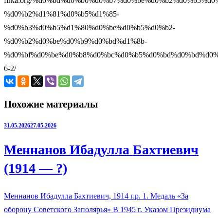
firka.org/%d0%bd%d0%b0%d0%b7%d0%be%d0%b2%d0%b5%d0
%d0%b2%d1%81%d0%b5%d1%85-
%d0%b3%d0%b5%d1%80%d0%be%d0%b5%d0%b2-
%d0%b2%d0%be%d0%b9%d0%bd%d1%8b-
%d0%bf%d0%be%d0%b8%d0%bc%d0%b5%d0%bd%d0%bd%d0%
6-2/
Похожие материалы
31.05.2026
27.05.2026
Меннанов Ибадулла Бахтиевич
(1914 — ?)
Меннанов Ибадулла Бахтиевич, 1914 г.р. 1. Медаль «За
оборону Советского Заполярья» В 1945 г. Указом Президиума