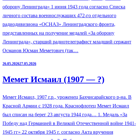
оборону Ленинграда» 1 июня 1943 года согласно Списка
личного состава военнослужащих 472-го отдельного
радиодивизиона «ОСНАЗ» Ленинградского фронта,
представленных на получение медалей «За оборону
Ленинграда», старший радиотелеграфист младший сержант
Османов Юсман Меметович (так…
26.05.2026
27.05.2026
Мемет Исмаил (1907 — ?)
Мемет Исмаил, 1907 г.р., уроженец Бахчисарайского р-на. В
Красной Армии с 1928 года. Краснофлотец Мемет Исмаил
был списан на берег 23 августа 1944 года… 1. Медаль «За
Победу над Германией в Великой Отечественной войне 1941-
1945 гг» 22 октября 1945 г. согласно Акта вручения