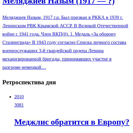
Меляджиев Назым (1917 — ?)
Меляджиев Назым, 1917 г.р. Был призван в РККА в 1939 г.
Ленинским РВК Крымской АССР. В Великой Отечественной
войне с 1941 года. Член ВКП(б). 1. Медаль «За оборону
Сталинграда» В 1943 году согласно Списка личного состава
военнослужащих 3-й гвардейской ордена Ленина
механизированной бригады, принимавших участие в
разгроме немецкой…
Ретроспектива дня
2010
3081
Меджлис обратится в Европу?