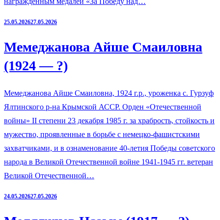
награжденным медалей «За Победу над…
25.05.2026
27.05.2026
Мемеджанова Айше Смаиловна
(1924 — ?)
Мемеджанова Айше Смаиловна, 1924 г.р., уроженка с. Гурзуф
Ялтинского р-на Крымской АССР. Орден «Отечественной
войны» II степени 23 декабря 1985 г. за храбрость, стойкость и
мужество, проявленные в борьбе с немецко-фашистскими
захватчиками, и в ознаменование 40-летия Победы советского
народа в Великой Отечественной войне 1941-1945 гг. ветеран
Великой Отечественной…
24.05.2026
27.05.2026