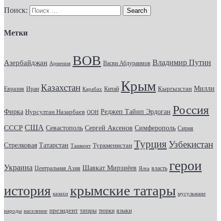
Поиск:
Метки
ВОВ
Владимир Путин
Азербайджан
Васви Абдураимов
Армения
Крым
Казахстан
Кыргызстан
Милли
Евразия
Китай
Иран
Карабах
Россия
Фирка
Реджеп Тайип Эрдоган
Нурсултан Назарбаев
ООН
США
СССР
Севастополь
Сергей Аксенов
Симферополь
Сирия
Турция
Узбекистан
Стрелковая
Татарстан
Туркменистан
Ташкент
герои
Украина
Шавкат Мирзиёев
Центральная Азия
Ялта
власть
крымские татары
история
казахи
мусульмане
президент
татары
тюрки
народы
население
языки