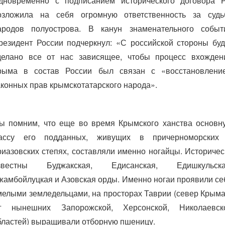
дновременно с подписанием исторического договора 
озложила на себя огромную ответственность за судь
ародов полуострова. В канун знаменательного событ
резидент России подчеркнул: «С российской стороны буд
делано все от нас зависящее, чтобы процесс вхожден
рыма в состав России был связан с «восстановлени
аконных прав крымскотатарского народа».
ы помним, что еще во время Крымского ханства основн
ассу его подданных, живущих в причерноморских
риазовских степях, составляли именно ногайцы. Историчес
звестны Буджакская, Едисанская, Едишкульска
жамбойлуцкая и Азовская орды. Именно ногаи проявили се
мелыми земледельцами, на просторах Таврии (север Крыма
г нынешних Запорожской, Херсонской, Николаевск
бластей) выращивали отборную пшеницу.