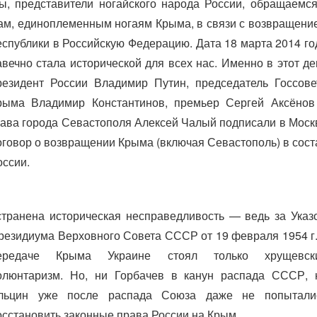
ы, представители ногайского народа России, обращаемся
ам, единоплеменным ногаям Крыма, в связи с возвращени
еспублики в Российскую Федерацию. Дата 18 марта 2014 го
авечно стала исторической для всех нас. Именно в этот де
резидент России Владимир Путин, председатель Госсове
рыма Владимир Константинов, премьер Сергей Аксёнов
лава города Севастополя Алексей Чалый подписали в Моск
оговор о возвращении Крыма (включая Севастополь) в сост
оссии.
странена историческая несправедливость — ведь за Указ
резидиума Верховного Совета СССР от 19 февраля 1954 г.
ередаче Крыма Украине стоял только хрущевск
олюнтаризм. Но, ни Горбачев в канун распада СССР, 
льцин уже после распада Союза даже не попытали
осстановить законные права России на Крым.