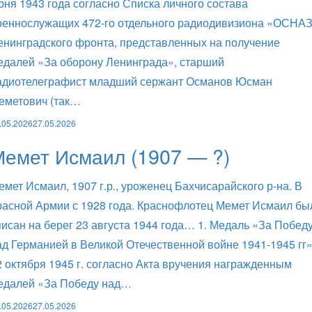
юня 1943 года согласно Списка личного состава
оеннослужащих 472-го отдельного радиодивизиона «ОСНА
енинградского фронта, представленных на получение
едалей «За оборону Ленинграда», старший
адиотелеграфист младший сержант Османов Юсман
еметович (так…
.05.2026
27.05.2026
емет Исмаил (1907 — ?)
емет Исмаил, 1907 г.р., уроженец Бахчисарайского р-на. В
расной Армии с 1928 года. Краснофлотец Мемет Исмаил бы
писан на берег 23 августа 1944 года… 1. Медаль «За Побед
ад Германией в Великой Отечественной войне 1941-1945 гг
2 октября 1945 г. согласно Акта вручения награжденным
едалей «За Победу над…
.05.2026
27.05.2026