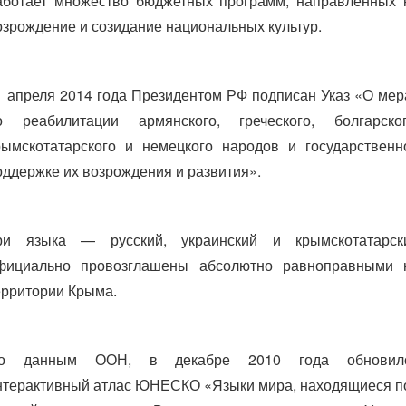
аботает множество бюджетных программ, направленных 
озрождение и созидание национальных культур.
1 апреля 2014 года Президентом РФ подписан Указ «О мер
о реабилитации армянского, греческого, болгарског
рымскотатарского и немецкого народов и государственн
оддержке их возрождения и развития».
ри языка — русский, украинский и крымскотатарск
фициально провозглашены абсолютно равноправными 
ерритории Крыма.
о данным ООН, в декабре 2010 года обновил
нтерактивный атлас ЮНЕСКО «Языки мира, находящиеся п