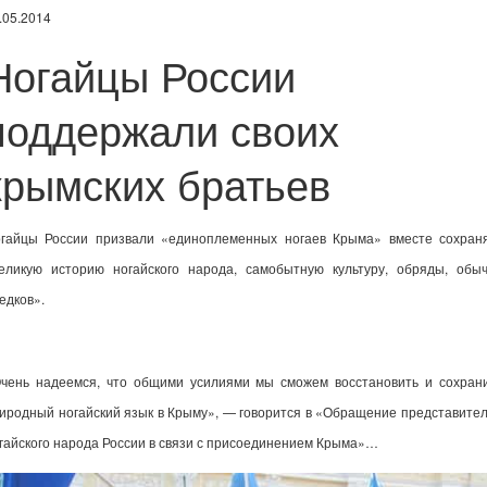
.05.2014
Ногайцы России
поддержали своих
крымских братьев
гайцы России призвали «единоплеменных ногаев Крыма» вместе сохран
еликую историю ногайского народа, самобытную культуру, обряды, обы
едков»
.
чень надеемся, что общими усилиями мы сможем восстановить и сохран
иродный ногайский язык в Крыму», — говорится в «Обращение представите
гайского народа России в связи с присоединением Крыма»…