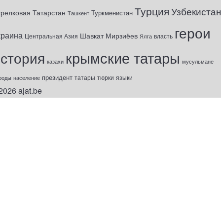
Турция
Узбекиста
трелковая
Татарстан
Туркменистан
Ташкент
герои
краина
Шавкат Мирзиёев
Центральная Азия
Ялта
власть
крымские татары
история
казахи
мусульмане
президент
татары
тюрки
роды
население
языки
2026
ajat.be