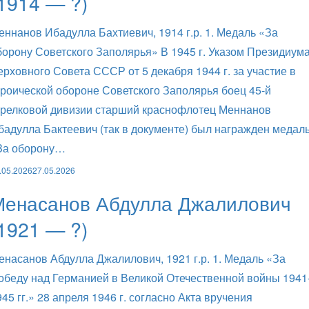
1914 — ?)
еннанов Ибадулла Бахтиевич, 1914 г.р. 1. Медаль «За
борону Советского Заполярья» В 1945 г. Указом Президиум
ерховного Совета СССР от 5 декабря 1944 г. за участие в
ероической обороне Советского Заполярья боец 45-й
трелковой дивизии старший краснофлотец Меннанов
бадулла Бактеевич (так в документе) был награжден медал
За оборону…
.05.2026
27.05.2026
Менасанов Абдулла Джалилович
1921 — ?)
енасанов Абдулла Джалилович, 1921 г.р. 1. Медаль «За
обеду над Германией в Великой Отечественной войны 1941
945 гг.» 28 апреля 1946 г. согласно Акта вручения