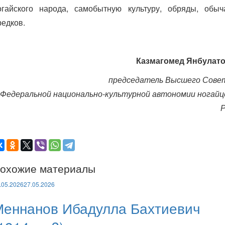
огайского народа, самобытную культуру, обряды, обыч
редков.
Казмагомед Янбулато
председатель Высшего Сове
Федеральной национально-культурной автономии ногайц
охожие материалы
.05.2026
27.05.2026
Меннанов Ибадулла Бахтиевич