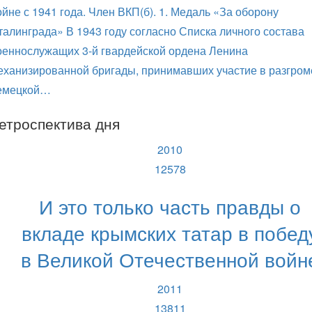
ойне с 1941 года. Член ВКП(б). 1. Медаль «За оборону
талинграда» В 1943 году согласно Списка личного состава
оеннослужащих 3-й гвардейской ордена Ленина
еханизированной бригады, принимавших участие в разгром
емецкой…
етроспектива дня
2010
12578
И это только часть правды о
вкладе крымских татар в побед
в Великой Отечественной войн
2011
13811