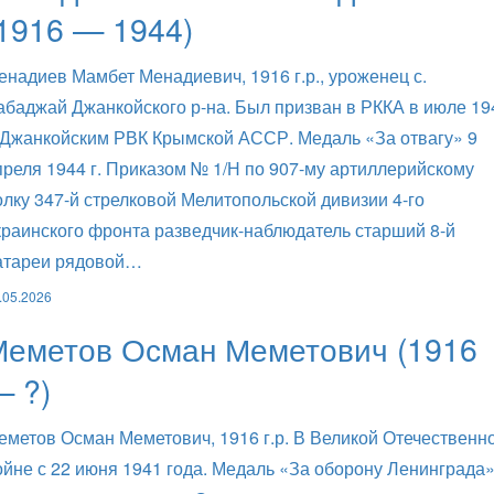
1916 — 1944)
енадиев Мамбет Менадиевич, 1916 г.р., уроженец с.
абаджай Джанкойского р-на. Был призван в РККА в июле 19
. Джанкойским РВК Крымской АССР. Медаль «За отвагу» 9
преля 1944 г. Приказом № 1/Н по 907-му артиллерийскому
олку 347-й стрелковой Мелитопольской дивизии 4-го
краинского фронта разведчик-наблюдатель старший 8-й
атареи рядовой…
.05.2026
Меметов Осман Меметович (1916
— ?)
еметов Осман Меметович, 1916 г.р. В Великой Отечественн
ойне с 22 июня 1941 года. Медаль «За оборону Ленинграда»