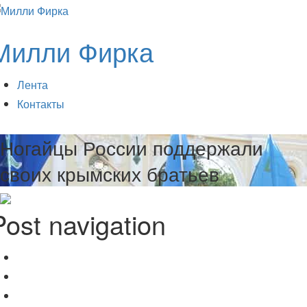
Милли Фирка
Лента
Контакты
Ногайцы России поддержали
своих крымских братьев
Post navigation
Ногайцы позвали крымских татар на конференцию
Раньше
Россия поможет крымским татарам обрести лучшее будущее на род