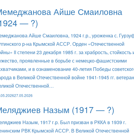
Мемеджанова Айше Смаиловна
1924 — ?)
емеджанова Айше Смаиловна, 1924 г.р., уроженка с. Гурзу
лтинского р-на Крымской АССР. Орден «Отечественной
ойны» II степени 23 декабря 1985 г. за храбрость, стойкость 
ужество, проявленные в борьбе с немецко-фашистскими
ахватчиками, и в ознаменование 40-летия Победы советског
арода в Великой Отечественной войне 1941-1945 гг. ветера
еликой Отечественной…
.05.2026
27.05.2026
Меляджиев Назым (1917 — ?)
еляджиев Назым, 1917 г.р. Был призван в РККА в 1939 г.
енинским РВК Крымской АССР. В Великой Отечественной