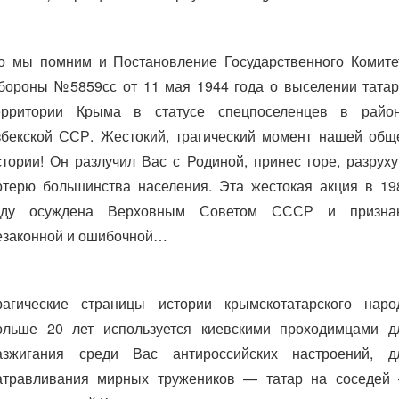
о мы помним и Постановление Государственного Комите
бороны №5859сс от 11 мая 1944 года о выселении татар
ерритории Крыма в статусе спецпоселенцев в райо
збекской ССР. Жестокий, трагический момент нашей общ
стории! Он разлучил Вас с Родиной, принес горе, разруху
отерю большинства населения. Эта жестокая акция в 19
оду осуждена Верховным Советом СССР и призна
езаконной и ошибочной…
рагические страницы истории крымскотатарского наро
ольше 20 лет используется киевскими проходимцами д
азжигания среди Вас антироссийских настроений, д
атравливания мирных тружеников — татар на соседей