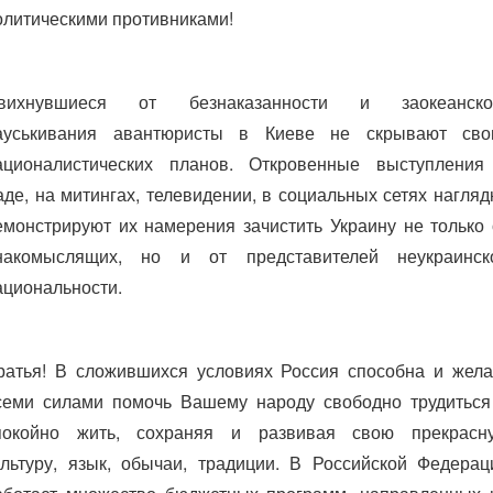
олитическими противниками!
вихнувшиеся от безнаказанности и заокеанско
ауськивания авантюристы в Киеве не скрывают сво
ационалистических планов. Откровенные выступления
аде, на митингах, телевидении, в социальных сетях нагляд
емонстрируют их намерения зачистить Украину не только 
накомыслящих, но и от представителей неукраинск
ациональности.
ратья! В сложившихся условиях Россия способна и жела
семи силами помочь Вашему народу свободно трудиться
покойно жить, сохраняя и развивая свою прекрасн
ультуру, язык, обычаи, традиции. В Российской Федерац