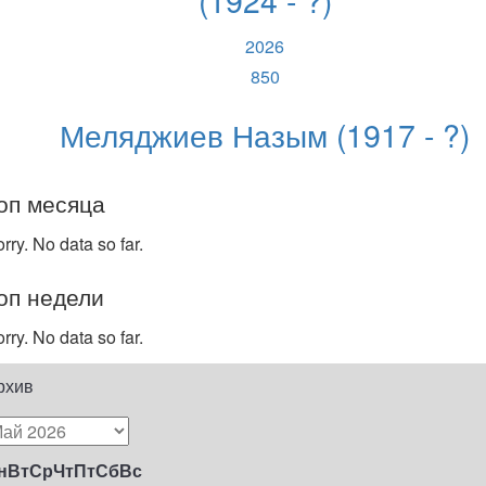
2026
850
Меляджиев Назым (1917 - ?)
оп месяца
rry. No data so far.
оп недели
rry. No data so far.
рхив
н
Вт
Ср
Чт
Пт
Сб
Вс