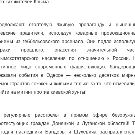
усских жителей Крыма.
родолжают оголтелую лживую пропаганду и нынешн
иевские правители, используя коварные провокационн
риемы из геббельсовского арсенала. Они подло использу
трахи прошлого, опасения значительной час
рымскотатарского населения по отношению к России. 
стинное лицо современных фашиствующих бандеровц
оказали события в Одессе — несколько десятков мирн
емонстрантов сожжены живыми только за то, что осмелили
ыйти на митинг против киевской хунты!
 регулярные расстрелы в прямом эфире безоружн
ротестующих граждан Донецкой и Луганской областей! Т
егодня наследники Бандеры и Шухевича расправляются