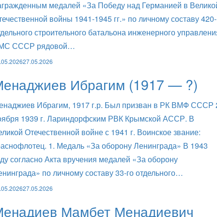
агражденным медалей «За Победу над Германией в Велико
течественной войны 1941-1945 гг.» по личному составу 420-
тдельного строительного батальона инженерного управлени
МС СССР рядовой…
.05.2026
27.05.2026
Менаджиев Ибрагим (1917 — ?)
енаджиев Ибрагим, 1917 г.р. Был призван в РК ВМФ СССР 
оября 1939 г. Лариндорфским РВК Крымской АССР. В
еликой Отечественной войне с 1941 г. Воинское звание:
раснофлотец. 1. Медаль «За оборону Ленинграда» В 1943
оду согласно Акта вручения медалей «За оборону
енинграда» по личному составу 33-го отдельного…
.05.2026
27.05.2026
Менадиев Мамбет Менадиевич