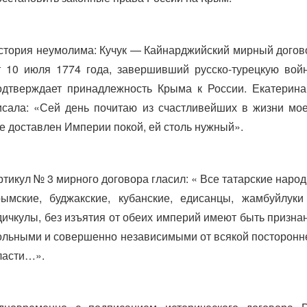
стория неумолима: Кучук — Кайнарджийский мирный догов
т 10 июля 1774 года, завершивший русско-турецкую войн
одтверждает принадлежность Крыма к России. Екатерина 
исала: «Сей день почитаю из счастливейших в жизни мое
де доставлен Империи покой, ей столь нужный».
ртикул № 3 мирного договора гласил: « Все татарские народ
рымские, буджакские, кубанские, едисанцы, жамбуйлуки
дичкулы, без изъятия от обеих империй имеют быть призна
ольными и совершенно независимыми от всякой посторонн
ласти…».