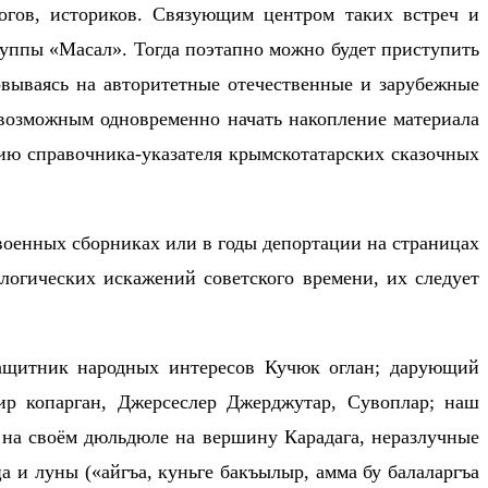
логов, историков. Связующим центром таких встреч и
руппы «Масал». Тогда поэтапно можно будет приступить
овываясь на авторитетные отечественные и зарубежные
т возможным одновременно начать накопление материала
ию справочника-указателя крымскотатарских сказочных
военных сборниках или в годы депортации на страницах
логических искажений советского времени, их следует
защитник народных интересов Кучюк оглан; дарующий
ир копарган, Джерсеслер Джерджутар, Сувоплар; наш
 на своём дюльдюле на вершину Карадага, неразлучные
а и луны («айгъа, куньге бакъылыр, амма бу балаларгъа