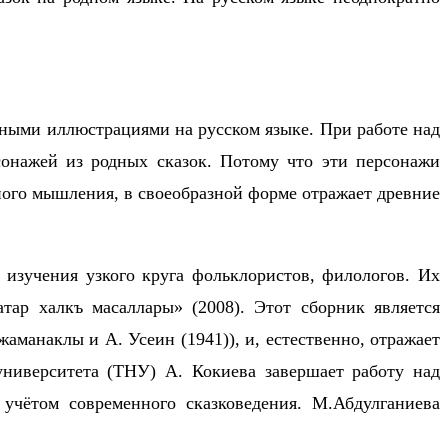
чными иллюстрациями на русском языке. При работе над
сонажей из родных сказок. Потому что эти персонажи
ного мышления, в своеобразной форме отражает древние
 изучения узкого круга фольклористов, филологов. Их
тар халкъ масаллары» (2008). Этот сборник является
жаманаклы и А. Усеин (1941)), и, естественно, отражает
университета (ТНУ) А. Кокиева завершает работу над
 учётом современного сказковедения. М.Абдулганиева