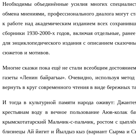
Необходимы объединённые усилия многих специалисто
обмена мнениями, профессионального диалога могут ст
к работе над академическим изданием всех сохранивш
сборники 1930-2000-х годов, включая отдельные, ране
для энциклопедического издания с описанием сказочн
сюжетов и мотивов.
Многие сказки пока ещё не стали всеобщим достоянием
газеты «Ленин байрагъы». Очевидно, используя метод
вернуть в круг современного чтения в виде бережных т
И тогда в культурной памяти народа оживут: Джант
крестьянам воду в вечное пользование Аюв-колак б
крымскотатарский Мальчик-с-пальчик, ростом с цыплё
близнецы Ай йигит и Йылдыз кыз (вариант Сырма и Сырл