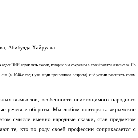
в адрес НИИ сорок пять сказок, которые она сохранила в своей памяти и записала. Но
 они (в 1940-е годы уже люди преклонного возраста) ещё успели рассказать своим
шебных вымыслов, особенности неистощимого народного
ные речевые обороты. Мы любим повторять: «крымские
этом смысле именно народные сказки, став предметом
ают те, кто по роду своей профессии соприкасается с