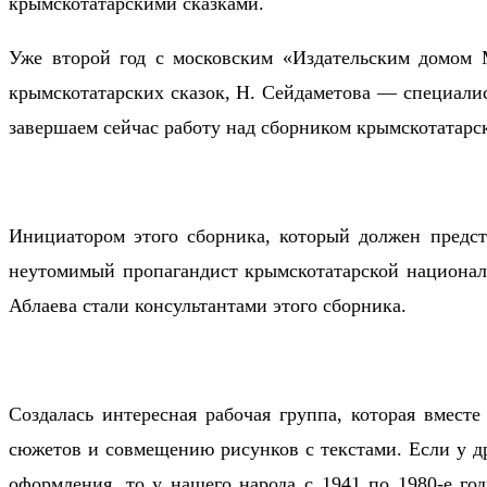
крымскотатарскими сказками.
Уже второй год с московским «Издательским домом 
крымскотатарских сказок, Н. Сейдаметова — специалис
завершаем сейчас работу над сборником крымскотатарск
Инициатором этого сборника, который должен предст
неутомимый пропагандист крымскотатарской национал
Аблаева стали консультантами этого сборника.
Создалась интересная рабочая группа, которая вмес
сюжетов и совмещению рисунков с текстами. Если у др
оформления, то у нашего народа с 1941 по 1980-е го