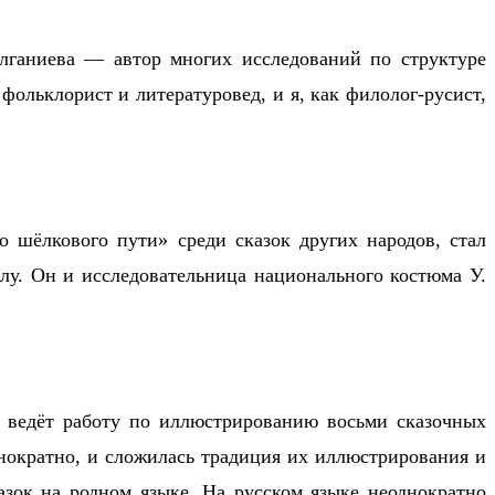
лганиева — автор многих исследований по структуре
ольклорист и литературовед, и я, как филолог-русист,
 шёлкового пути» среди сказок других народов, стал
у. Он и исследовательница национального костюма У.
й ведёт работу по иллюстрированию восьми сказочных
днократно, и сложилась традиция их иллюстрирования и
азок на родном языке. На русском языке неоднократно