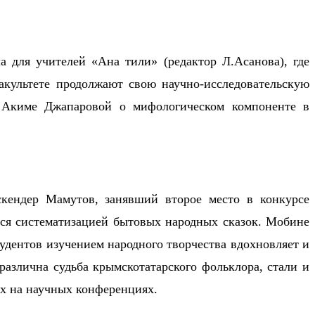
 для учителей «Ана тили» (редактор Л.Асанова), где
акультете продолжают свою научно-исследовательскую
: Акиме Джапаровой о мифологическом компоненте в
кендер Мамутов, занявший второе место в конкурсе
тся систематизацией бытовых народных сказок. Мобине
тудентов изучением народного творчества вдохновляет и
зразлична судьба крымскотатарского фольклора, стали и
ах на научных конференциях.