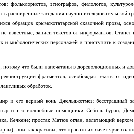
в: фольклористов, этнографов, филологов, культуро
ать расширенные заседания научно-исследовательской г
ихся образцов крымскотатарской сказочной прозы, осн
е не известные, записи текстов от информантов. Стане
ых и мифологических персонажей и приступить к создан
, потому что были напечатаны в дореволюционных и до
 реконструкции фрагментов, освобождая тексты от идео
алантливых обработок.
емир и его верный конь Джельджетмез; бесстрашный 
атыр и его волшебные помощники Себиль буран, Дем
нка, Кечкене; простак Матюв оглан, взлетающий верхом
ы), они так красивы, что красота их сияет ярче солнц