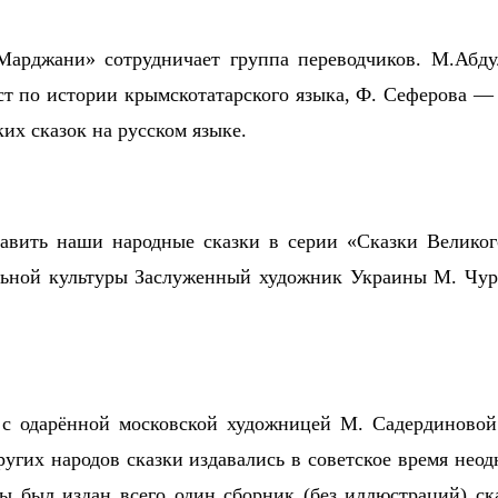
Марджани» сотрудничает группа переводчиков. М.Абду
т по истории крымскотатарского языка, Ф. Сеферова — ф
их сказок на русском языке.
авить наши народные сказки в серии «Сказки Великого
ьной культуры Заслуженный художник Украины М. Чурл
те с одарённой московской художницей М. Садердиново
угих народов сказки издавались в советское время нео
ды был издан всего один сборник (без иллюстраций) ск