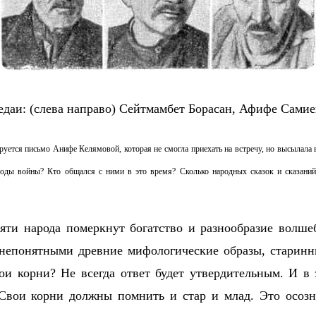
руется письмо Анифе Келямовой, которая не смогла приехать на встречу, но высылала 
годы войны? Кто общался с ними в это время? Сколько народных сказок и сказаний
мяти народа померкнут богатство и разнообразие вол
т непонятными древние мифологические образы, старин
и корни? Не всегда ответ будет утвердительным. И в 
 Свои корни должны помнить и стар и млад. Это осозн