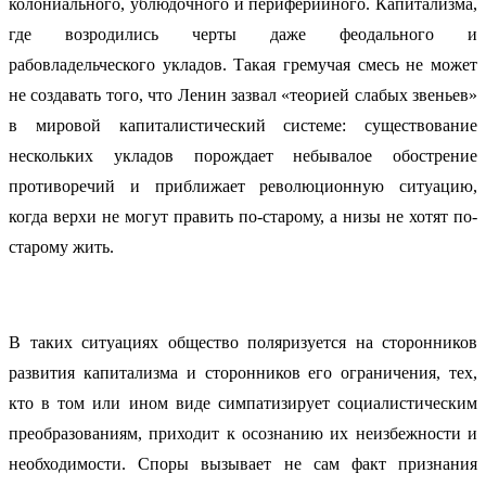
колониального, ублюдочного и периферийного. Капитализма,
где возродились черты даже феодального и
рабовладельческого укладов. Такая гремучая смесь не может
не создавать того, что Ленин зазвал «теорией слабых звеньев»
в мировой капиталистический системе: существование
нескольких укладов порождает небывалое обострение
противоречий и приближает революционную ситуацию,
когда верхи не могут править по-старому, а низы не хотят по-
старому жить.
В таких ситуациях общество поляризуется на сторонников
развития капитализма и сторонников его ограничения, тех,
кто в том или ином виде симпатизирует социалистическим
преобразованиям, приходит к осознанию их неизбежности и
необходимости. Споры вызывает не сам факт признания