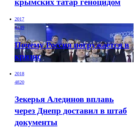
крымских татар геноцидом
2017
4249
Почему Россия погружается в
кризис
2018
4820
Зекерья Алединов вплавь
через Днепр доставил в штаб
документы