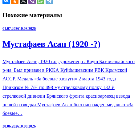
Похожие материалы
01.07.2026
10.08.2026
Мустафаев Асан (1920 -?)
Мустафаев Асан, 1920 г.р., уроженец с. Коуш Бахчисарайского
р-на. Был призван в РККА Куйбышевским РВК Крымской
АССР. Медаль «За боевые заслуги» 2 марта 1943 года
Приказом № 7/Н по 498-му стрелковому полку 132-й
стрелковой дивизии Брянского фронта красноармеец взвода
пешей разведки Мустафаев Асан был награжден медалью «За
боевые…
30.06.2026
10.08.2026