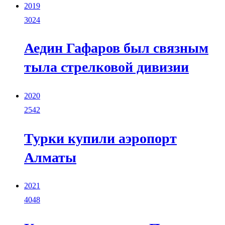
2019
3024
Аедин Гафаров был связным
тыла стрелковой дивизии
2020
2542
Турки купили аэропорт
Алматы
2021
4048