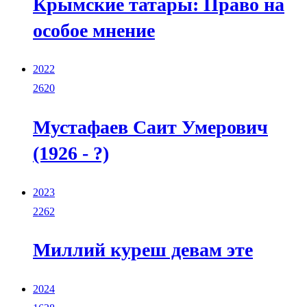
Крымские татары: Право на
особое мнение
2022
2620
Мустафаев Саит Умерович
(1926 - ?)
2023
2262
Миллий куреш девам эте
2024