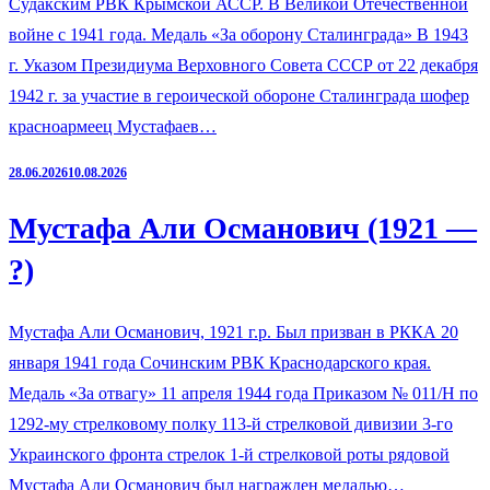
Судакским РВК Крымской АССР. В Великой Отечественной
войне с 1941 года. Медаль «За оборону Сталинграда» В 1943
г. Указом Президиума Верховного Совета СССР от 22 декабря
1942 г. за участие в героической обороне Сталинграда шофер
красноармеец Мустафаев…
28.06.2026
10.08.2026
Мустафа Али Османович (1921 —
?)
Мустафа Али Османович, 1921 г.р. Был призван в РККА 20
января 1941 года Сочинским РВК Краснодарского края.
Медаль «За отвагу» 11 апреля 1944 года Приказом № 011/Н по
1292-му стрелковому полку 113-й стрелковой дивизии 3-го
Украинского фронта стрелок 1-й стрелковой роты рядовой
Мустафа Али Османович был награжден медалью…