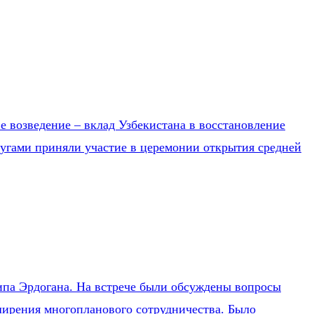
е возведение – вклад Узбекистана в восстановление
ругами приняли участие в церемонии открытия средней
ипа Эрдогана. На встрече были обсуждены вопросы
ширения многопланового сотрудничества. Было