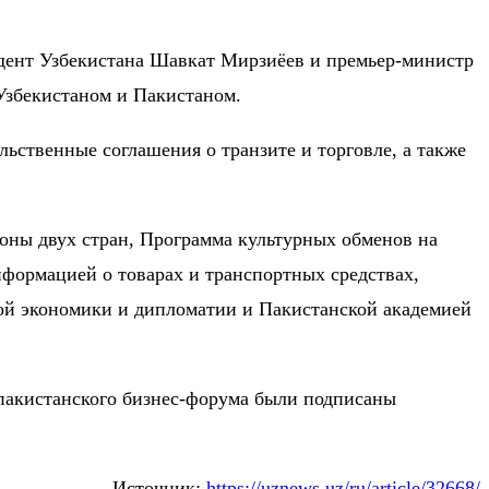
зидент Узбекистана Шавкат Мирзиёев и премьер-министр
Узбекистаном и Пакистаном.
ьственные соглашения о транзите и торговле, а также
оны двух стран, Программа культурных обменов на
формацией о товарах и транспортных средствах,
ой экономики и дипломатии и Пакистанской академией
-пакистанского бизнес-форума были подписаны
Источник:
https://uznews.uz/ru/article/32668/