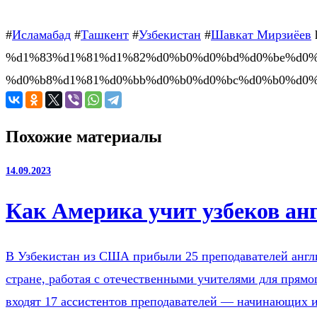
#
Исламабад
#
Ташкент
#
Узбекистан
#
Шавкат Мирзиёев
%d1%83%d1%81%d1%82%d0%b0%d0%bd%d0%be%d0%
%d0%b8%d1%81%d0%bb%d0%b0%d0%bc%d0%b0%d0%
Похожие материалы
14.09.2023
Как Америка учит узбеков ан
В Узбекистан из США прибыли 25 преподавателей англи
стране, работая с отечественными учителями для прям
входят 17 ассистентов преподавателей — начинающих и