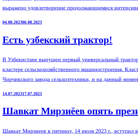
выражено удовлетворение продолжающимися интенсивн
04.08.2023
06.08.2023
Есть узбекский трактор!
В Узбекистане выпущен первый универсальный трактор
кластере сельскохозяйственного машиностроения. Класт
Чирчикского завода сельхозтехники, и на данный моме
14.07.2023
17.07.2023
Шавкат Мирзиёев опять през
Шавкат Мирзиеев в пятницу, 14 июля 2023 г., вступил