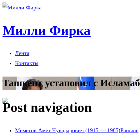
Милли Фирка
Лента
Контакты
Ташкент установил с Исламаб
Post navigation
Меметов Амет Чувадарович (1915 — 1985)
Раньше