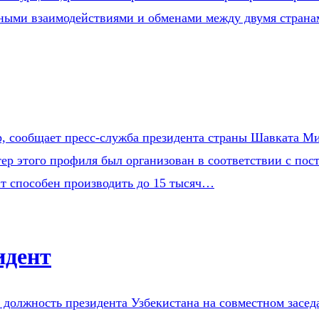
ыми взаимодействиями и обменами между двумя страна
, сообщает пресс-служба президента страны Шавката Ми
ер этого профиля был организован в соответствии с пост
нт способен производить до 15 тысяч…
идент
 в должность президента Узбекистана на совместном зас