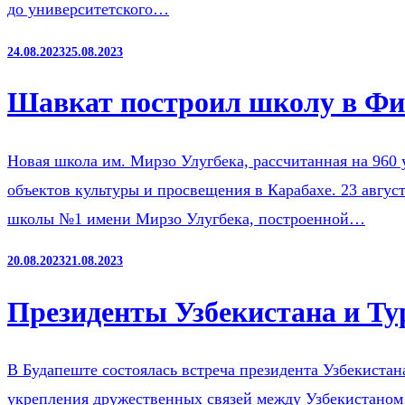
до университетского…
24.08.2023
25.08.2023
Шавкат построил школу в Фи
Новая школа им. Мирзо Улугбека, рассчитанная на 960 
объектов культуры и просвещения в Карабахе. 23 авгус
школы №1 имени Мирзо Улугбека, построенной…
20.08.2023
21.08.2023
Президенты Узбекистана и Ту
В Будапеште состоялась встреча президента Узбекиста
укрепления дружественных связей между Узбекистаном 