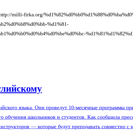
http://milli-firka.org/%d1%82%d0%b0%d1%88%d0%ba%
b2%d0%b8%d0%bb-%d1%81-
b1%d0%b0%d0%b4%d0%be%d0%bc-%d1%81%d1%82%d
глийскому
йского языка. Они проведут 10-месячные программы пре
ого обучения школьников и студентов. Как сообщила пре
нструкторов — которые будут преподавать совместно с м