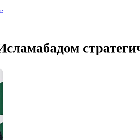
е
Исламабадом стратеги