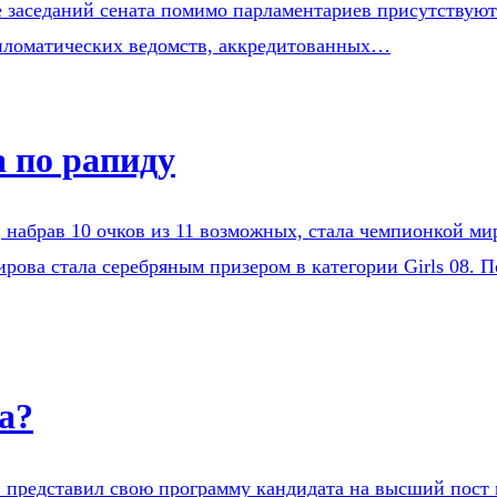
е заседаний сената помимо парламентариев присутствую
ипломатических ведомств, аккредитованных…
 по рапиду
 набрав 10 очков из 11 возможных, стала чемпионкой ми
рова стала серебряным призером в категории Girls 08. 
а?
. представил свою программу кандидата на высший пост