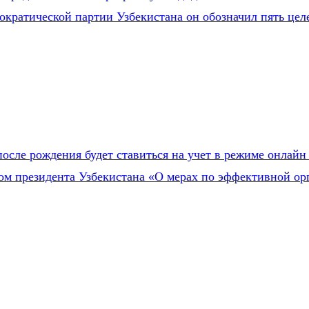
ратической партии Узбекистана он обозначил пять целей
после рождения будет ставиться на учет в режиме онлайн
зом президента Узбекистана «О мерах по эффективной о