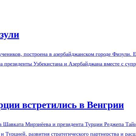
зули
учеников, построена в азербайджанском городе Физули. Е
та президенты Узбекистана и Азербайджана вместе с суп
рции встретились в Венгрии
на Шавката Мирзиёева и президента Турции Реджепа Тай
и Турцией, развития стратегического партнерства и рас