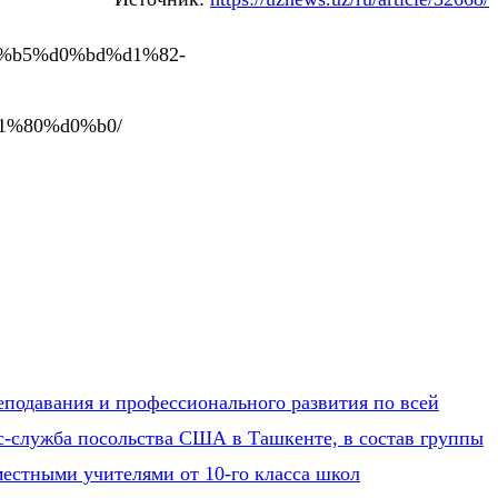
d0%b5%d0%bd%d1%82-
1%80%d0%b0/
подавания и профессионального развития по всей
сс-служба посольства США в Ташкенте, в состав группы
естными учителями от 10-го класса школ