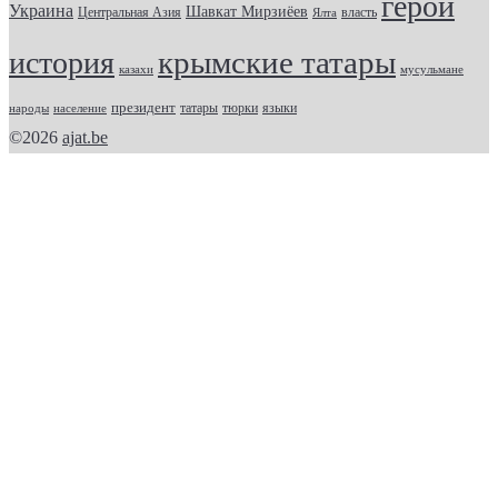
герои
Украина
Шавкат Мирзиёев
Центральная Азия
Ялта
власть
крымские татары
история
казахи
мусульмане
президент
татары
тюрки
народы
население
языки
©2026
ajat.be