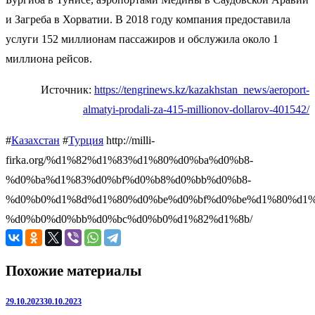
и Загреба в Хорватии. В 2018 году компания предоставила
услуги 152 миллионам пассажиров и обслужила около 1
миллиона рейсов.
Источник:
https://tengrinews.kz/kazakhstan_news/aeroport-
almatyi-prodali-za-415-millionov-dollarov-401542/
#
Казахстан
#
Турция
http://milli-
firka.org/%d1%82%d1%83%d1%80%d0%ba%d0%b8-
%d0%ba%d1%83%d0%bf%d0%b8%d0%bb%d0%b8-
%d0%b0%d1%8d%d1%80%d0%be%d0%bf%d0%be%d1%80%d1%
%d0%b0%d0%bb%d0%bc%d0%b0%d1%82%d1%8b/
Похожие материалы
29.10.2023
30.10.2023