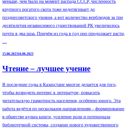
меньше, чем было на момент распада СССР, численность
крупного рогатого скота тоже недотягивает до
позднесоветского уровня, а вот количество верблюдов за три
десятилетия независимого существований РК увеличилось
почти в два раза. Причём из года в год оно продолжает расти,
…
15.06.2023
16.06.2023
Чтение – лучшее учение
В последние годы в Казахстане многое делается для того,
чтобы возродить интерес к литературе, повысить
читательскую грамотность населения, особенно юного. Эта
работа ведётся по нескольким направлениям – формирование
в обществе культа книги, усиление роли и потенциала
библиотечной системы, создание нового художественного