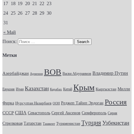
17
18
19
20
21
22
23
24
25
26
27
28
29
30
31
« Май
Поиск:
Метки
ВОВ
Владимир Путин
Азербайджан
Васви Абдураимов
Армения
Крым
Казахстан
Кыргызстан
Милли
Евразия
Китай
Иран
Карабах
Россия
Фирка
Реджеп Тайип Эрдоган
Нурсултан Назарбаев
ООН
США
СССР
Севастополь
Сергей Аксенов
Симферополь
Сирия
Турция
Узбекистан
Стрелковая
Татарстан
Туркменистан
Ташкент