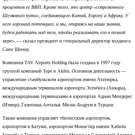
процентов ее ВВП. Кроме того, это центр «современного
Шелкового пути», соединяющего Китай, Европу и Африку. У
него хороший потенциал, и мы, опираясь на наши знания,
будем работать над тем, чтобы реализовать его в полной
мере»
, — сказал президент и генеральный директор холдинга
Сани Шенер.
Компания TAV Airports Holding была создана в 1997 году
группой компаний Tepe и Akfen. Основная деятельность —
управление стамбульским аэропортом имени Ататюрка,
международным терминалом аэропорта Эсенбога (Анкара),
международными терминалами в аэропортах Аднан Мендерес
(Измир), Газипаша-Анталья, Милас-Бодрум в Турции.
Также компания управляет тбилисским аэропортом,
аэропортом в Батуми, аэропортом Монастир имени Хабиба
Бургиба в Тунисе, аэропортами Медины в Саудовской Аравии