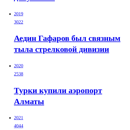
2019
3022
Аедин Гафаров был связным
тыла стрелковой дивизии
2020
2538
Турки купили аэропорт
Алматы
2021
4044