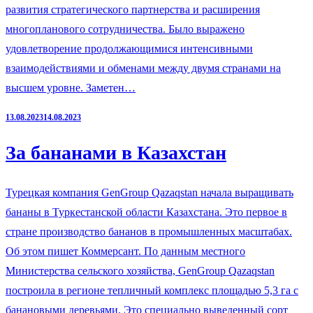
развития стратегического партнерства и расширения
многопланового сотрудничества. Было выражено
удовлетворение продолжающимися интенсивными
взаимодействиями и обменами между двумя странами на
высшем уровне. Заметен…
13.08.2023
14.08.2023
За бананами в Казахстан
Турецкая компания GenGroup Qazaqstan начала выращивать
бананы в Туркестанской области Казахстана. Это первое в
стране производство бананов в промышленных масштабах.
Об этом пишет Коммерсант. По данным местного
Министерства сельского хозяйства, GenGroup Qazaqstan
построила в регионе тепличный комплекс площадью 5,3 га с
банановыми деревьями. Это специально выведенный сорт