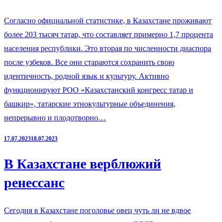
Согласно официальной статистике, в Казахстане проживают
более 203 тысяч татар, что составляет примерно 1,7 процента
населения республики. Это вторая по численности диаспора
после узбеков. Все они стараются сохранить свою
идентичность, родной язык и культуру. Активно
функционируют РОО «Казахстанский конгресс татар и
башкир», татарские этнокультурные объединения,
непрерывно и плодотворно…
17.07.2023
18.07.2023
В Казахстане верблюжий
ренессанс
Сегодня в Казахстане поголовье овец чуть ли не вдвое