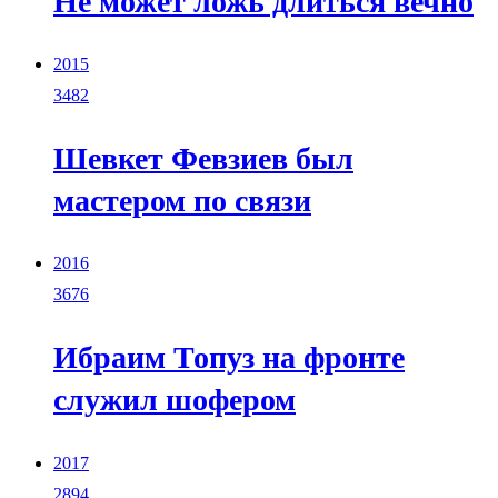
Не может ложь длиться вечно
2015
3482
Шевкет Февзиев был
мастером по связи
2016
3676
Ибраим Топуз на фронте
служил шофером
2017
2894