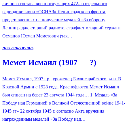
личного состава военнослужащих 472-го отдельного
радиодивизиона «ОСНАЗ» Ленинградского фронта,
представленных на получение медалей «За оборону
Ленинграда», старший радиотелеграфист младший сержант
Османов Юсман Меметович (так…
26.05.2026
27.05.2026
Мемет Исмаил (1907 — ?)
Мемет Исмаил, 1907 г.р., уроженец Бахчисарайского р-на. В
Красной Армии с 1928 года. Краснофлотец Мемет Исмаил
был списан на берег 23 августа 1944 года… 1. Медаль «За
Победу над Германией в Великой Отечественной войне 1941-
1945 гг» 22 октября 1945 г. согласно Акта вручения
награжденным медалей «За Победу над…