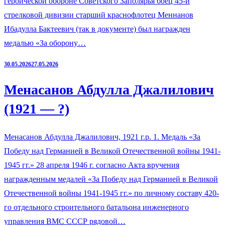
героической обороне Советского Заполярья боец 45-й
стрелковой дивизии старший краснофлотец Меннанов
Ибадулла Бактеевич (так в документе) был награжден
медалью «За оборону…
30.05.2026
27.05.2026
Менасанов Абдулла Джалилович
(1921 — ?)
Менасанов Абдулла Джалилович, 1921 г.р. 1. Медаль «За
Победу над Германией в Великой Отечественной войны 1941-
1945 гг.» 28 апреля 1946 г. согласно Акта вручения
награжденным медалей «За Победу над Германией в Великой
Отечественной войны 1941-1945 гг.» по личному составу 420-
го отдельного строительного батальона инженерного
управления ВМС СССР рядовой…