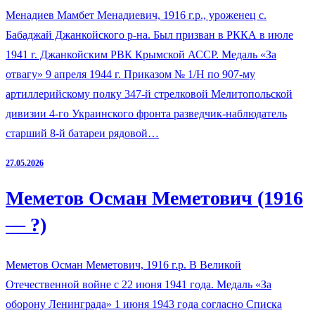
Менадиев Мамбет Менадиевич, 1916 г.р., уроженец с.
Бабаджай Джанкойского р-на. Был призван в РККА в июле
1941 г. Джанкойским РВК Крымской АССР. Медаль «За
отвагу» 9 апреля 1944 г. Приказом № 1/Н по 907-му
артиллерийскому полку 347-й стрелковой Мелитопольской
дивизии 4-го Украинского фронта разведчик-наблюдатель
старший 8-й батареи рядовой…
27.05.2026
Меметов Осман Меметович (1916
— ?)
Меметов Осман Меметович, 1916 г.р. В Великой
Отечественной войне с 22 июня 1941 года. Медаль «За
оборону Ленинграда» 1 июня 1943 года согласно Списка