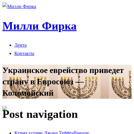
Милли Фирка
Лента
Контакты
Украинское еврейство приведет
страну в Евросоюз —
Коломойский
Post navigation
Кучма устами Джона Теффта
Раньше