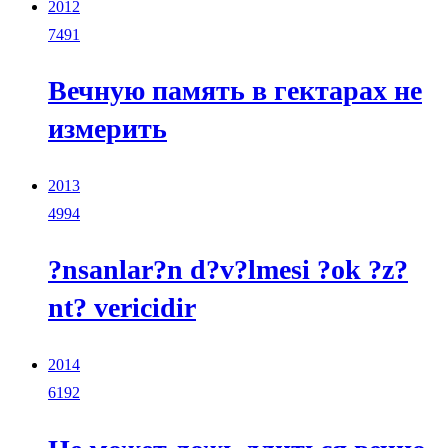
2012
7491
Вечную память в гектарах не
измерить
2013
4994
?nsanlar?n d?v?lmesi ?ok ?z?
nt? vericidir
2014
6192