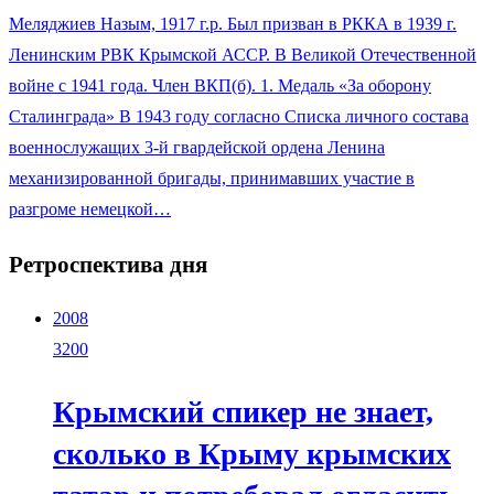
Меляджиев Назым, 1917 г.р. Был призван в РККА в 1939 г.
Ленинским РВК Крымской АССР. В Великой Отечественной
войне с 1941 года. Член ВКП(б). 1. Медаль «За оборону
Сталинграда» В 1943 году согласно Списка личного состава
военнослужащих 3-й гвардейской ордена Ленина
механизированной бригады, принимавших участие в
разгроме немецкой…
Ретроспектива дня
2008
3200
Крымский спикер не знает,
сколько в Крыму крымских