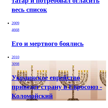
татар и потребовал огласить
весь список
2009
4668
Его и мертвого боялись
2010
3098
Украинское еврейство
приведет страну в Евросоюз -
Коломойский