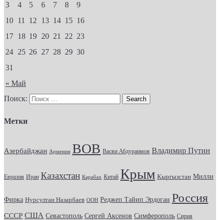
3
4
5
6
7
8
9
10
11
12
13
14
15
16
17
18
19
20
21
22
23
24
25
26
27
28
29
30
31
« Май
Поиск:
Метки
ВОВ
Владимир Путин
Азербайджан
Васви Абдураимов
Армения
Крым
Казахстан
Кыргызстан
Милли
Евразия
Китай
Иран
Карабах
Россия
Фирка
Реджеп Тайип Эрдоган
Нурсултан Назарбаев
ООН
США
СССР
Севастополь
Сергей Аксенов
Симферополь
Сирия