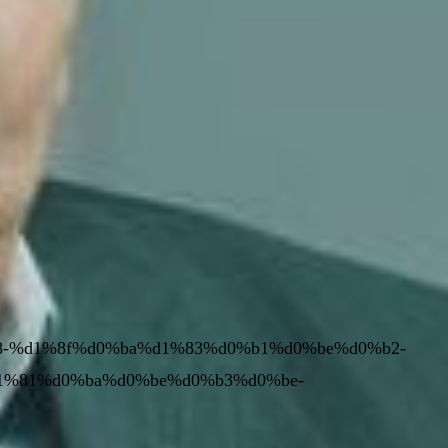
0%b8-%d1%8f%d0%ba%d1%83%d0%b1%d0%be%d0%b2-
1%81%d0%ba%d0%be%d0%b3%d0%be-