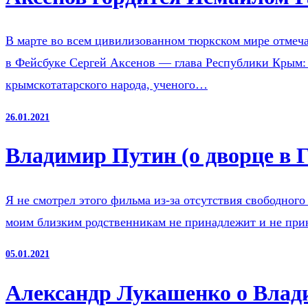
В марте во всем цивилизованном тюркском мире отмечае
в Фейсбуке Сергей Аксенов — глава Республики Крым: Д
крымскотатарского народа, ученого…
26.01.2021
Владимир Путин (о дворце в 
Я не смотрел этого фильма из-за отсутствия свободного
моим близким родственникам не принадлежит и не при
05.01.2021
Александр Лукашенко о Влад