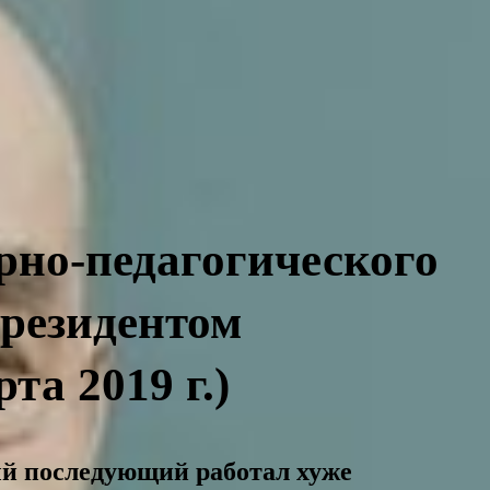
рно-педагогического
президентом
а 2019 г.)
ый последующий работал хуже