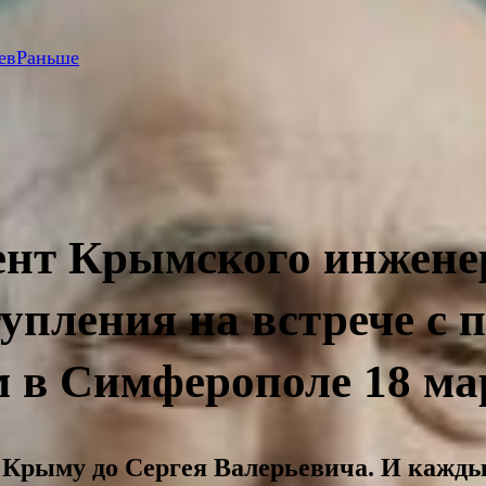
ев
Раньше
ент Крымского инжене
упления на встрече с 
 Симферополе 18 март
 Крыму до Сергея Валерьевича. И кажд