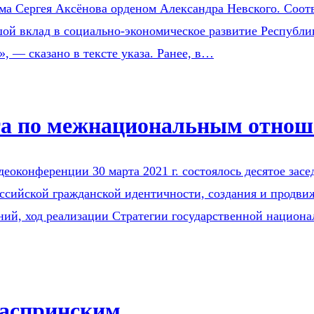
а Сергея Аксёнова орденом Александра Невского. Соотв
ой вклад в социально-экономическое развитие Республи
, — сказано в тексте указа. Ранее, в…
ета по межнациональным отно
еоконференции 30 марта 2021 г. состоялось десятое за
сийской гражданской идентичности, создания и продвиж
ий, ход реализации Стратегии государственной национа
Гаспринским