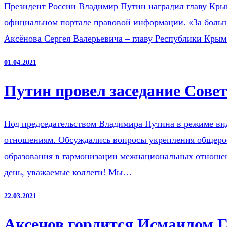
Президент России Владимир Путин наградил главу Крым
официальном портале правовой информации. «За больш
Аксёнова Сергея Валерьевича – главу Республики Крым»
01.04.2021
Путин провел заседание Сов
Под председательством Владимира Путина в режиме вид
отношениям. Обсуждались вопросы укрепления общерос
образования в гармонизации межнациональных отношен
день, уважаемые коллеги! Мы…
22.03.2021
Аксенов гордится Исмаилом 