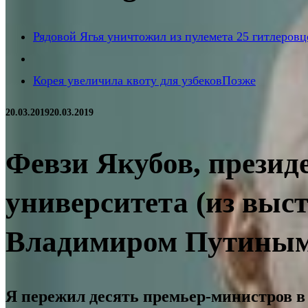
Рядовой Ягья уничтожил из пулемета 25 гитлеровц
Корея увеличила квоту для узбеков
Позже
20.03.2019
20.03.2019
Февзи Якубов, презид
университета (из выст
Владимиром Путиным в
Я пережил десять премьер-министров в