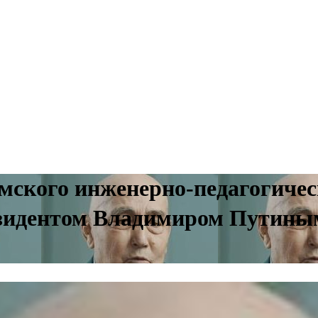
мского инженерно-педагогическ
езидентом Владимиром Путины