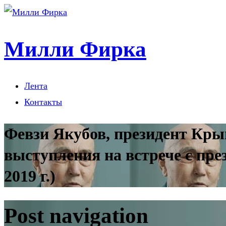
Милли Фирка
Лента
Контакты
Февзи Якубов, президент Кры
выступления на встрече с пр
2019 г.)
Post navigation