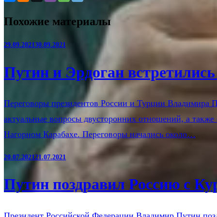
Похожие материалы
29.09.2021
30.09.2021
Путин и Эрдоган встретились
Переговоры президентов России и Турции Владимира Пу
актуальные вопросы двусторонних отношений, а также 
Нагорном Карабахе. Переговоры начались около…
20.07.2021
21.07.2021
Путин поздравил Россию с К
Президент Российской Федерации Владимир Путин поздр