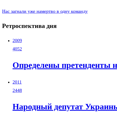
Нас загнали уже намертво в одну команду
Ретроспектива дня
2009
4052
Определены претенденты н
2011
2448
Народный депутат Украин