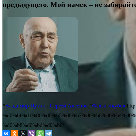
предыдущего. Мой намек – не забирайте
#
Владимир Путин
#
Сергей Аксенов
#
Февзи Якубов
htt
%d0%bf%d1%80%d0%b5%d0%b7%d0%b8%d0%b4%d0%
%d0%b8%d0%bd%d0%b6/