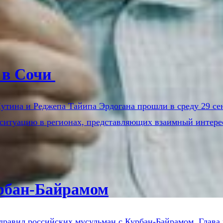
 в Сочи
тина и Реджепа Тайипа Эрдогана прошли в среду 29 cент
ситуацию в регионах, представляющих взаимный интерес
урбан-Байрамом
авил российских мусульман с Курбан-Байрамом. Глава г