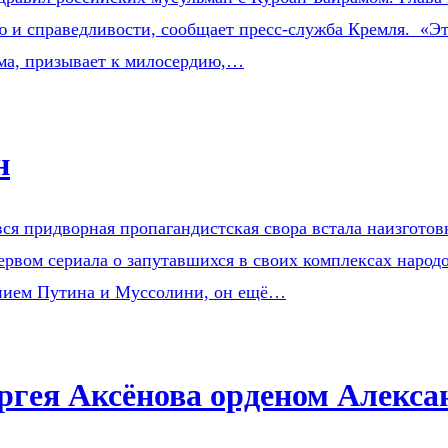
 и справедливости, сообщает пресс-служба Кремля. «Это
ама, призывает к милосердию,…
н
ся придворная пропагандистская свора встала наизготов
ервом сериала о запутавшихся в своих комплексах наро
ением Путина и Муссолини, он ещё…
гея Аксёнова орденом Алекса