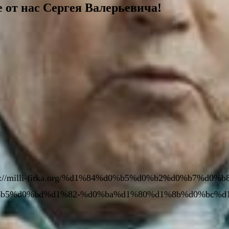
 от нас Сергея Валерьевича!
p://milli-firka.org/%d1%84%d0%b5%d0%b2%d0%b7%d
b5%d0%bd%d1%82-%d0%ba%d1%80%d1%8b%d0%bc%d