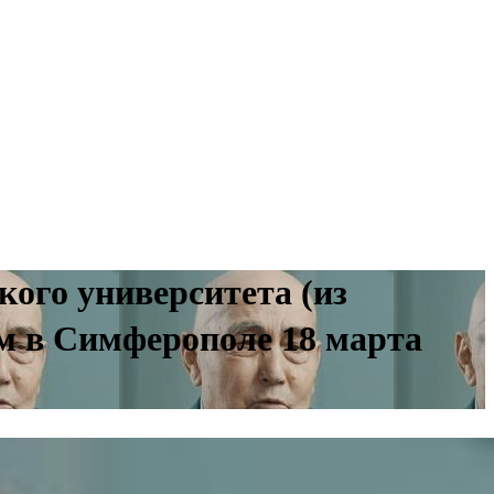
ого университета (из
м в Симферополе 18 марта