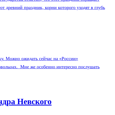
т древний праздник, корни которого уходят в глубь
ку. Можно ожидать сейчас на «России»
довольцах. Мне же особенно интересно послушать
ндра Невского