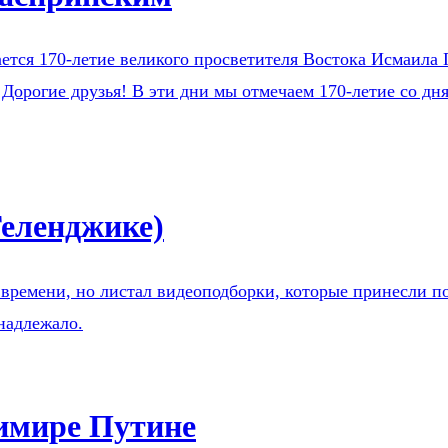
тся 170-летие великого просветителя Востока Исмаила Г
орогие друзья! В эти дни мы отмечаем 170-летие со дня
Геленджике)
 времени, но листал видеоподборки, которые принесли по
надлежало.
имире Путине