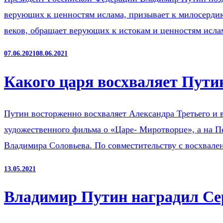
верующих к ценностям ислама, призывает к милосердию
веков, обращает верующих к истокам и ценностям исл
07.06.2021
08.06.2021
Какого царя восхваляет Пути
Путин восторженно восхваляет Александра Третьего и в
художественного фильма о «Царе- Миротворце», а на П
Владимира Соловьева. По совместительству с восхвал
13.05.2021
Владимир Путин наградил Сер