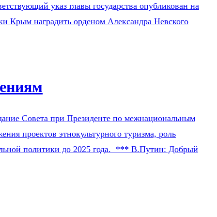
етствующий указ главы государства опубликован на
ки Крым наградить орденом Александра Невского
шениям
седание Совета при Президенте по межнациональным
ения проектов этнокультурного туризма, роль
льной политики до 2025 года. *** В.Путин: Добрый