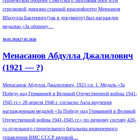
героической обороне Советского Заполярья боец 45-й
стрелковой дивизии старший краснофлотец Меннанов
Ибадулла Бактеевич (так в документе) был награжден
медалью «За оборону…
30.05.2026
27.05.2026
Менасанов Абдулла Джалилович
(1921 — ?)
Менасанов Абдулла Джалилович, 1921 г.р. 1. Медаль «За
Победу над Германией в Великой Отечественной войны 1941-
1945 гг.» 28 апреля 1946 г. согласно Акта вручения
награжденным медалей «За Победу над Германией в Великой
Отечественной войны 1941-1945 гг.» по личному составу 420-
го отдельного строительного батальона инженерного
управления ВМС СССР рядовой…