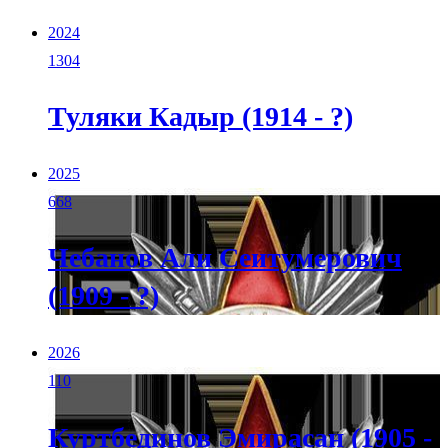
2024
1304
Туляки Кадыр (1914 - ?)
2025
668
Чебанов Али Сеитумерович
(1909 - ?)
2026
110
Куртбединов Эмирасан (1905 -