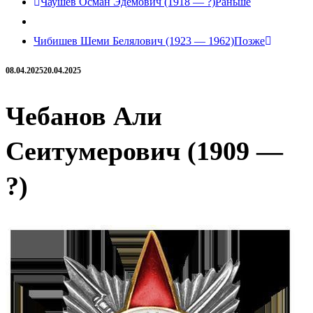
Чаушев Осман Эдемович (1918 — ?)
Раньше
Чибишев Шеми Белялович (1923 — 1962)
Позже
08.04.2025
20.04.2025
Чебанов Али
Сеитумерович (1909 —
?)