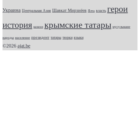
герои
Украина
Шавкат Мирзиёев
Центральная Азия
Ялта
власть
крымские татары
история
казахи
мусульмане
президент
татары
тюрки
народы
население
языки
©2026
ajat.be