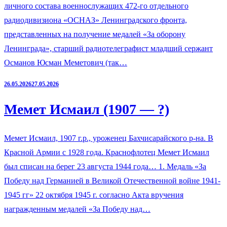
личного состава военнослужащих 472-го отдельного
радиодивизиона «ОСНАЗ» Ленинградского фронта,
представленных на получение медалей «За оборону
Ленинграда», старший радиотелеграфист младший сержант
Османов Юсман Меметович (так…
26.05.2026
27.05.2026
Мемет Исмаил (1907 — ?)
Мемет Исмаил, 1907 г.р., уроженец Бахчисарайского р-на. В
Красной Армии с 1928 года. Краснофлотец Мемет Исмаил
был списан на берег 23 августа 1944 года… 1. Медаль «За
Победу над Германией в Великой Отечественной войне 1941-
1945 гг» 22 октября 1945 г. согласно Акта вручения
награжденным медалей «За Победу над…