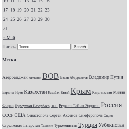
10
11
12
13
14
15
16
17
18
19
20
21
22
23
24
25
26
27
28
29
30
31
« Май
Поиск:
Метки
ВОВ
Владимир Путин
Азербайджан
Васви Абдураимов
Армения
Крым
Казахстан
Кыргызстан
Милли
Евразия
Китай
Иран
Карабах
Россия
Фирка
Реджеп Тайип Эрдоган
Нурсултан Назарбаев
ООН
США
СССР
Севастополь
Сергей Аксенов
Симферополь
Сирия
Турция
Узбекистан
Стрелковая
Татарстан
Туркменистан
Ташкент