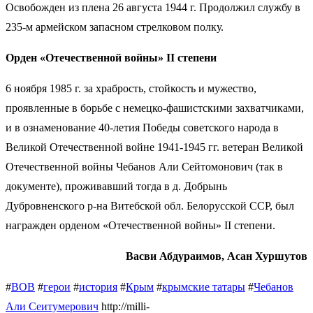
Освобожден из плена 26 августа 1944 г. Продолжил службу в
235-м армейском запасном стрелковом полку.
Орден «Отечественной войны» II степени
6 ноября 1985 г. за храбрость, стойкость и мужество,
проявленные в борьбе с немецко-фашистскими захватчиками,
и в ознаменование 40-летия Победы советского народа в
Великой Отечественной войне 1941-1945 гг. ветеран Великой
Отечественной войны Чебанов Али Сейтомонович (так в
документе), проживавший тогда в д. Добрынь
Дубровненского р-на Витебской обл. Белорусской ССР, был
награжден орденом «Отечественной войны» II степени.
Васви Абдураимов, Асан Хуршутов
#
ВОВ
#
герои
#
история
#
Крым
#
крымские татары
#
Чебанов
Али Сеитумерович
http://milli-