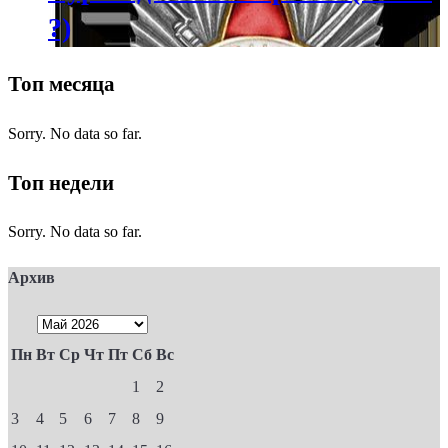
?)
Топ месяца
Sorry. No data so far.
Топ недели
Sorry. No data so far.
Архив
Пн
Вт
Ср
Чт
Пт
Сб
Вс
1
2
3
4
5
6
7
8
9