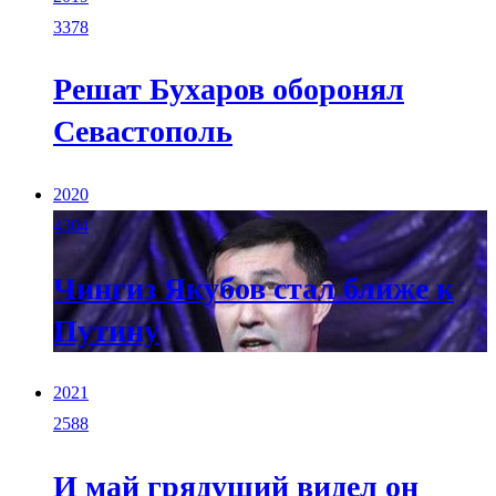
3378
Решат Бухаров оборонял
Севастополь
2020
4304
Чингиз Якубов стал ближе к
Путину
2021
2588
И май грядущий видел он