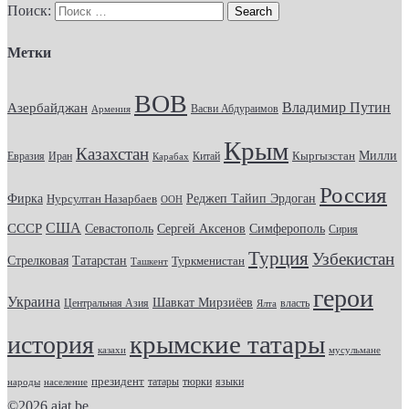
Поиск:
Метки
ВОВ
Владимир Путин
Азербайджан
Васви Абдураимов
Армения
Крым
Казахстан
Кыргызстан
Милли
Евразия
Китай
Иран
Карабах
Россия
Фирка
Реджеп Тайип Эрдоган
Нурсултан Назарбаев
ООН
США
СССР
Севастополь
Сергей Аксенов
Симферополь
Сирия
Турция
Узбекистан
Стрелковая
Татарстан
Туркменистан
Ташкент
герои
Украина
Шавкат Мирзиёев
Центральная Азия
Ялта
власть
крымские татары
история
казахи
мусульмане
президент
татары
тюрки
народы
население
языки
©2026
ajat.be