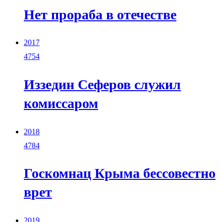
Нет прораба в отечестве
2017
4754
Иззедин Сеферов cлужил
комиссаром
2018
4784
Госкомнац Крыма бессовестно
врет
2019