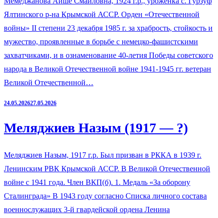
Мемеджанова Айше Смаиловна, 1924 г.р., уроженка с. Гурзуф
Ялтинского р-на Крымской АССР. Орден «Отечественной
войны» II степени 23 декабря 1985 г. за храбрость, стойкость и
мужество, проявленные в борьбе с немецко-фашистскими
захватчиками, и в ознаменование 40-летия Победы советского
народа в Великой Отечественной войне 1941-1945 гг. ветеран
Великой Отечественной…
24.05.2026
27.05.2026
Меляджиев Назым (1917 — ?)
Меляджиев Назым, 1917 г.р. Был призван в РККА в 1939 г.
Ленинским РВК Крымской АССР. В Великой Отечественной
войне с 1941 года. Член ВКП(б). 1. Медаль «За оборону
Сталинграда» В 1943 году согласно Списка личного состава
военнослужащих 3-й гвардейской ордена Ленина