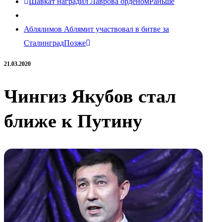
Шавкат наградил Лаврова орденом
Раньше
Аблялимов Аблямит участвовал в битве за
Сталинград
Позже
21.03.2020
Чингиз Якубов стал
ближе к Путину