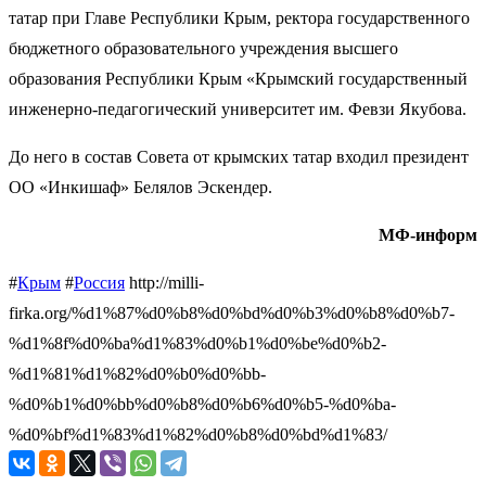
татар при Главе Республики Крым, ректора государственного
бюджетного образовательного учреждения высшего
образования Республики Крым «Крымский государственный
инженерно-педагогический университет им. Февзи Якубова.
До него в состав Совета от крымских татар входил президент
ОО «Инкишаф» Белялов Эскендер.
МФ-информ
#
Крым
#
Россия
http://milli-
firka.org/%d1%87%d0%b8%d0%bd%d0%b3%d0%b8%d0%b7-
%d1%8f%d0%ba%d1%83%d0%b1%d0%be%d0%b2-
%d1%81%d1%82%d0%b0%d0%bb-
%d0%b1%d0%bb%d0%b8%d0%b6%d0%b5-%d0%ba-
%d0%bf%d1%83%d1%82%d0%b8%d0%bd%d1%83/