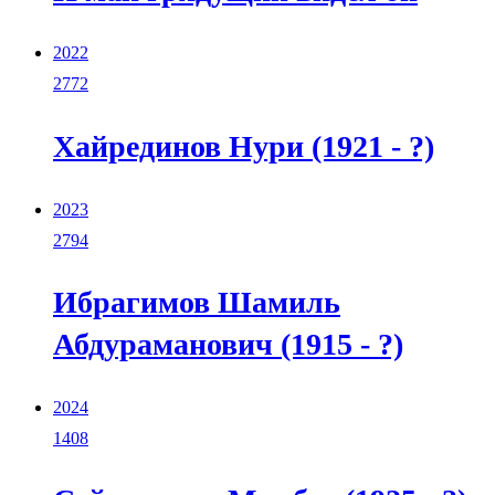
2022
2772
Хайрединов Нури (1921 - ?)
2023
2794
Ибрагимов Шамиль
Абдураманович (1915 - ?)
2024
1408