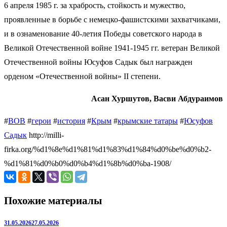
6 апреля 1985 г. за храбрость, стойкость и мужество,
проявленные в борьбе с немецко-фашистскими захватчиками,
и в ознаменование 40-летия Победы советского народа в
Великой Отечественной войне 1941-1945 гг. ветеран Великой
Отечественной войны Юсуфов Садык был награжден
орденом «Отечественной войны» II степени.
Асан Хуршутов, Васви Абдураимов
#
ВОВ
#
герои
#
история
#
Крым
#
крымские татары
#
Юсуфов
Садык
http://milli-
firka.org/%d1%8e%d1%81%d1%83%d1%84%d0%be%d0%b2-
%d1%81%d0%b0%d0%b4%d1%8b%d0%ba-1908/
Похожие материалы
31.05.2026
27.05.2026