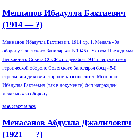
Меннанов Ибадулла Бахтиевич
(1914 — ?)
Меннанов Ибадулла Бахтиевич, 1914 г.р. 1. Медаль «За
оборону Советского Заполярья» В 1945 г. Указом Президиума
Верховного Совета СССР от 5 декабря 1944 г. за участие в
героической обороне Советского Заполярья боец 45-й
стрелковой дивизии старший краснофлотец Меннанов
Ибадулла Бактеевич (так в документе) был награжден
медалью «За оборону…
30.05.2026
27.05.2026
Менасанов Абдулла Джалилович
(1921 — ?)