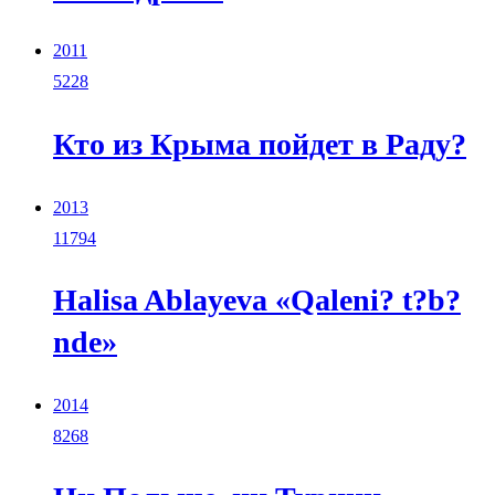
2011
5228
Кто из Крыма пойдет в Раду?
2013
11794
Halisa Ablayeva «Qaleni? t?b?
nde»
2014
8268