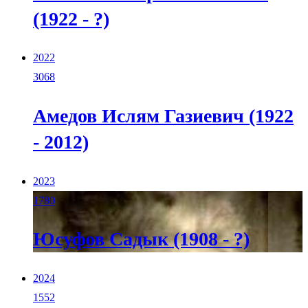
(1922 - ?)
2022
3068
Амедов Ислям Газиевич (1922
- 2012)
2023
1780
Юсуфов Садык (1908 - ?)
2024
1552