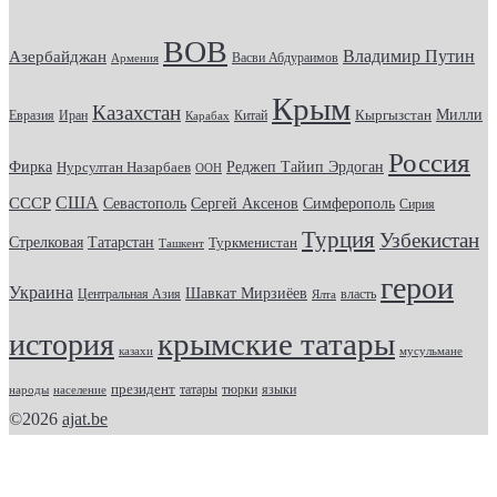
ВОВ
Владимир Путин
Азербайджан
Васви Абдураимов
Армения
Крым
Казахстан
Кыргызстан
Милли
Евразия
Китай
Иран
Карабах
Россия
Фирка
Реджеп Тайип Эрдоган
Нурсултан Назарбаев
ООН
США
СССР
Севастополь
Сергей Аксенов
Симферополь
Сирия
Турция
Узбекистан
Стрелковая
Татарстан
Туркменистан
Ташкент
герои
Украина
Шавкат Мирзиёев
Центральная Азия
Ялта
власть
крымские татары
история
казахи
мусульмане
президент
татары
тюрки
народы
население
языки
©2026
ajat.be