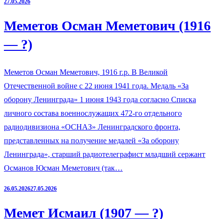
27.05.2026
Меметов Осман Меметович (1916
— ?)
Меметов Осман Меметович, 1916 г.р. В Великой
Отечественной войне с 22 июня 1941 года. Медаль «За
оборону Ленинграда» 1 июня 1943 года согласно Списка
личного состава военнослужащих 472-го отдельного
радиодивизиона «ОСНАЗ» Ленинградского фронта,
представленных на получение медалей «За оборону
Ленинграда», старший радиотелеграфист младший сержант
Османов Юсман Меметович (так…
26.05.2026
27.05.2026
Мемет Исмаил (1907 — ?)