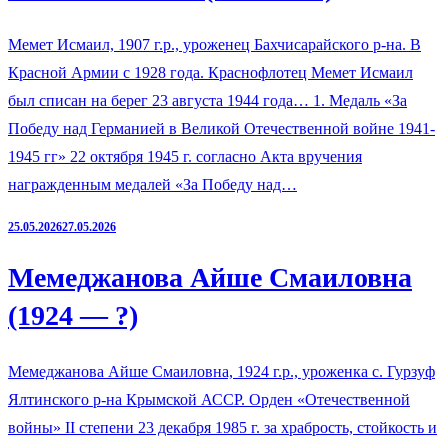
Мемет Исмаил, 1907 г.р., уроженец Бахчисарайского р-на. В
Красной Армии с 1928 года. Краснофлотец Мемет Исмаил
был списан на берег 23 августа 1944 года… 1. Медаль «За
Победу над Германией в Великой Отечественной войне 1941-
1945 гг» 22 октября 1945 г. согласно Акта вручения
награжденным медалей «За Победу над…
25.05.2026
27.05.2026
Мемеджанова Айше Смаиловна
(1924 — ?)
Мемеджанова Айше Смаиловна, 1924 г.р., уроженка с. Гурзуф
Ялтинского р-на Крымской АССР. Орден «Отечественной
войны» II степени 23 декабря 1985 г. за храбрость, стойкость и