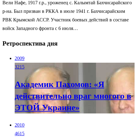
Вели Нафе, 1917 г.р., уроженец с. Калымтай Бахчисарайского
р-на. Был призван в РККА в июле 1941 г. Бахчисарайским
РВК Крымской АССР. Участник боевых действий в составе
войск Западного фронта с 6 июля…
Ретроспектива дня
2009
3215
Академик Пахомов: «Я
действительно враг многого в
ЭТОЙ Украине»
2010
4615