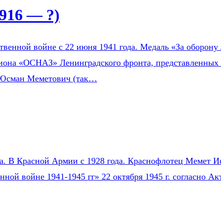
916 — ?)
венной войне с 22 июня 1941 года. Медаль «За оборону 
зиона «ОСНАЗ» Ленинградского фронта, представленных 
 Юсман Меметович (так…
на. В Красной Армии с 1928 года. Краснофлотец Мемет Ис
нной войне 1941-1945 гг» 22 октября 1945 г. согласно 