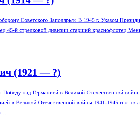
 (1914 — ?)
оборону Советского Заполярья» В 1945 г. Указом Президи
оец 45-й стрелковой дивизии старший краснофлотец Мен
ч (1921 — ?)
а Победу над Германией в Великой Отечественной войны 1
ией в Великой Отечественной войны 1941-1945 гг.» по л
ой…