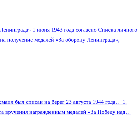
Ленинграда» 1 июня 1943 года согласно Списка личного
на получение медалей «За оборону Ленинграда»,
маил был списан на берег 23 августа 1944 года… 1.
Акта вручения награжденным медалей «За Победу над…