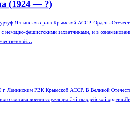
 (1924 — ?)
урзуф Ялтинского р-на Крымской АССР. Орден «Отечестве
е с немецко-фашистскими захватчиками, и в ознаменован
течественной…
9 г. Ленинским РВК Крымской АССР. В Великой Отечестве
чного состава военнослужащих 3-й гвардейской ордена