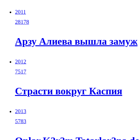
2011
28178
Арзу Алиева вышла замуж
2012
7517
Страсти вокруг Каспия
2013
5783