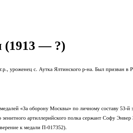
(1913 — ?)
г.р., уроженец с. Аутка Ялтинского р-на. Был призван 
медалей «За оборону Москвы» по личному составу 53-й
го зенитного артиллерийского полка сержант Софу Энвер
оверение к медали П-017352).