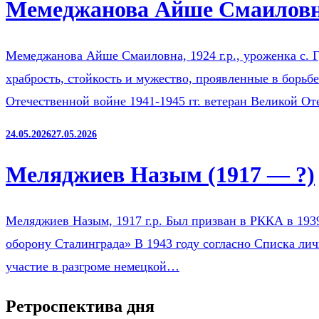
Мемеджанова Айше Смаиловна
Мемеджанова Айше Смаиловна, 1924 г.р., уроженка с. Г
храбрость, стойкость и мужество, проявленные в борьб
Отечественной войне 1941-1945 гг. ветеран Великой О
24.05.2026
27.05.2026
Меляджиев Назым (1917 — ?)
Меляджиев Назым, 1917 г.р. Был призван в РККА в 193
оборону Сталинграда» В 1943 году согласно Списка ли
участие в разгроме немецкой…
Ретроспектива дня