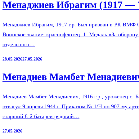
Менаджиев Ибрагим (1917 — 
Менаджиев Ибрагим, 1917 г.р. Был призван в РК ВМФ 
Воинское звание: краснофлотец. 1. Медаль «За оборону
отдельного…
28.05.2026
27.05.2026
Менадиев Мамбет Менадиевич
Менадиев Мамбет Менадиевич, 1916 г.р., уроженец с. 
отвагу» 9 апреля 1944 г. Приказом № 1/Н по 907-му ар
старший 8-й батареи рядовой…
27.05.2026