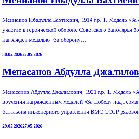
Меннанов Ибадулла Бахтиевич
Меннанов Ибадулла Бахтиевич, 1914 г.р. 1. Медаль «За 
участие в героической обороне Советского Заполярья б
награжден медалью «За оборону…
30.05.2026
27.05.2026
Менасанов Абдулла Джалилови
Менасанов Абдулла Джалилович, 1921 г.р. 1. Медаль «З
вручения награжденным медалей «За Победу над Герман
батальона инженерного управления ВМС СССР рядов
29.05.2026
27.05.2026