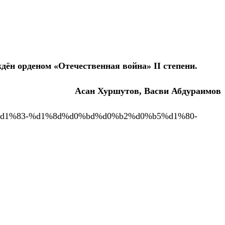
дён орденом «Отечественная война» II степени.
Асан Хуршутов, Васви Абдураимов
1%84%d1%83-%d1%8d%d0%bd%d0%b2%d0%b5%d1%80-