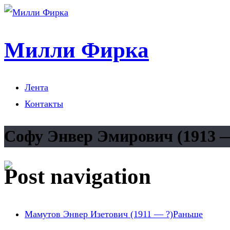
Милли Фирка
Лента
Контакты
Cофу Энвер Эмирович (1913 —
Post navigation
Мамутов Энвер Изетович (1911 — ?)
Раньше