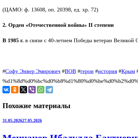
(ЦАМО: ф. 13608, оп. 20398, ед. хр. 72)
2. Орден «Отечественной войны» II степени
В 1985 г.
в связи с 40-летием Победы ветеран Велико
#
Cофу Энвер Эмирович
#
ВОВ
#
герои
#
история
#
Крым
%d1%8d%d0%bc%d0%b8%d1%80%d0%be%d0%b2%d0%b
Похожие материалы
31.05.2026
27.05.2026