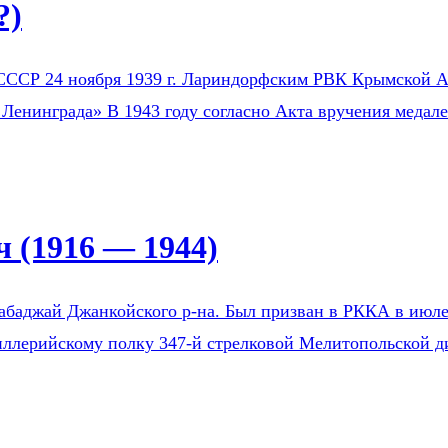
?)
СССР 24 ноября 1939 г. Лариндорфским РВК Крымской АС
 Ленинграда» В 1943 году согласно Акта вручения медал
 (1916 — 1944)
Бабаджай Джанкойского р-на. Был призван в РККА в ию
тиллерийскому полку 347-й стрелковой Мелитопольской д