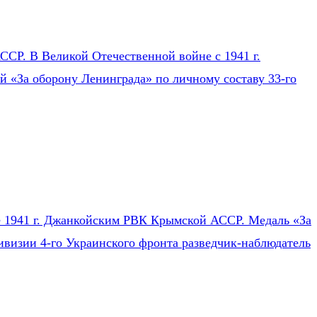
СР. В Великой Отечественной войне с 1941 г.
ей «За оборону Ленинграда» по личному составу 33-го
ле 1941 г. Джанкойским РВК Крымской АССР. Медаль «За
ивизии 4-го Украинского фронта разведчик-наблюдатель