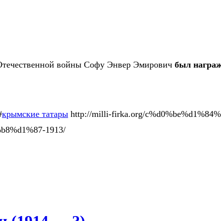
й Отечественной войны Софу Энвер Эмирович
был награж
#
крымские татары
http://milli-firka.org/c%d0%be%d
8%d1%87-1913/