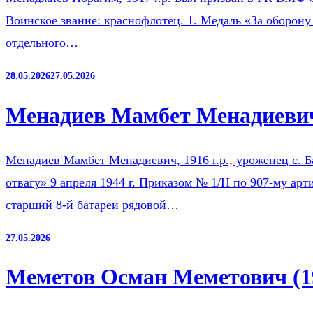
Воинское звание: краснофлотец. 1. Медаль «За оборону
отдельного…
28.05.2026
27.05.2026
Менадиев Мамбет Менадиевич
Менадиев Мамбет Менадиевич, 1916 г.р., уроженец с. 
отвагу» 9 апреля 1944 г. Приказом № 1/Н по 907-му ар
старший 8-й батареи рядовой…
27.05.2026
Меметов Осман Меметович (1