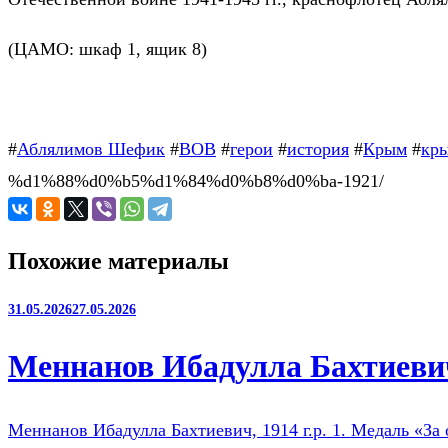
(ЦАМО: шкаф 1, ящик 8)
#
Аблялимов Шефик
#
ВОВ
#
герои
#
история
#
Крым
#
кры
%d1%88%d0%b5%d1%84%d0%b8%d0%ba-1921/
Похожие материалы
31.05.2026
27.05.2026
Меннанов Ибадулла Бахтиевич
Меннанов Ибадулла Бахтиевич, 1914 г.р. 1. Медаль «За 