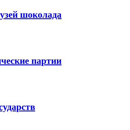
узей шоколада
ческие партии
осударств