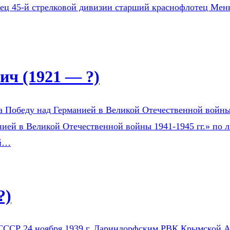
оец 45-й стрелковой дивизии старший краснофлотец Мен
ч (1921 — ?)
а Победу над Германией в Великой Отечественной войны 1
ией в Великой Отечественной войны 1941-1945 гг.» по л
ой…
?)
СССР 24 ноября 1939 г. Лариндорфским РВК Крымской АС