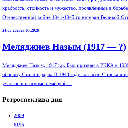
храбрость, стойкость и мужество, проявленные в борьб
Отечественной войне 1941-1945 гг. ветеран Великой О
24.05.2026
27.05.2026
Меляджиев Назым (1917 — ?)
Меляджиев Назым, 1917 г.р. Был призван в РККА в 193
оборону Сталинграда» В 1943 году согласно Списка ли
участие в разгроме немецкой…
Ретроспектива дня
2009
6196