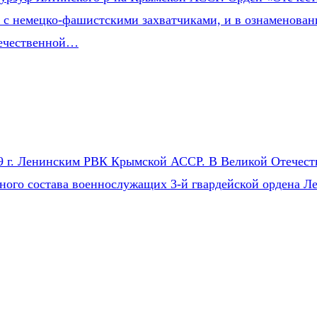
е с немецко-фашистскими захватчиками, и в ознаменован
течественной…
9 г. Ленинским РВК Крымской АССР. В Великой Отечестве
чного состава военнослужащих 3-й гвардейской ордена