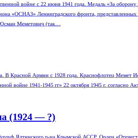
венной войне с 22 июня 1941 года. Медаль «За оборону 
зиона «ОСНАЗ» Ленинградского фронта, представленных 
 Юсман Меметович (так…
на. В Красной Армии с 1928 года. Краснофлотец Мемет Ис
нной войне 1941-1945 гг» 22 октября 1945 г. согласно 
 (1924 — ?)
урзуф Ялтинского р-на Крымской АССР. Орден «Отечестве