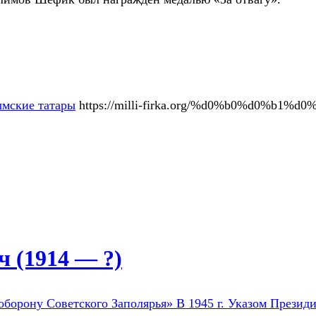
мские татары
https://milli-firka.org/%d0%b0%d0%b
 (1914 — ?)
оборону Советского Заполярья» В 1945 г. Указом Президи