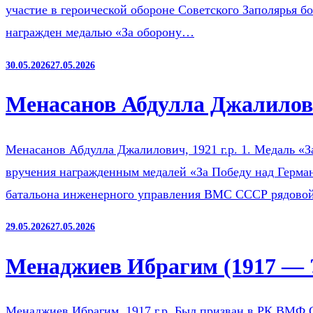
участие в героической обороне Советского Заполярья б
награжден медалью «За оборону…
30.05.2026
27.05.2026
Менасанов Абдулла Джалилови
Менасанов Абдулла Джалилович, 1921 г.р. 1. Медаль «З
вручения награжденным медалей «За Победу над Герман
батальона инженерного управления ВМС СССР рядов
29.05.2026
27.05.2026
Менаджиев Ибрагим (1917 — 
Менаджиев Ибрагим, 1917 г.р. Был призван в РК ВМФ 