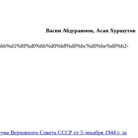
Васви Абдураимов, Асан Хуршутов
1%d0%bb%d1%8f%d0%bb%d0%b8%d0%bc%d0%be%d0%b2-
ума Верховного Совета СССР от 5 декабря 1944 г. за