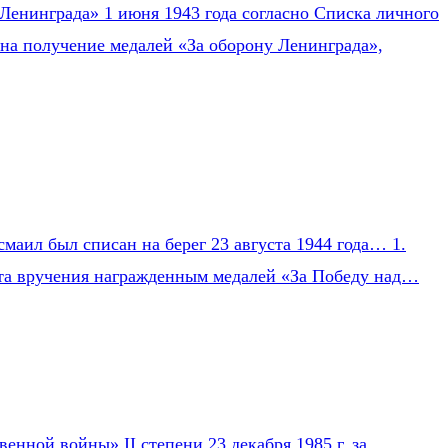
Ленинграда» 1 июня 1943 года согласно Списка личного
на получение медалей «За оборону Ленинграда»,
маил был списан на берег 23 августа 1944 года… 1.
Акта вручения награжденным медалей «За Победу над…
нной войны» II степени 23 декабря 1985 г. за