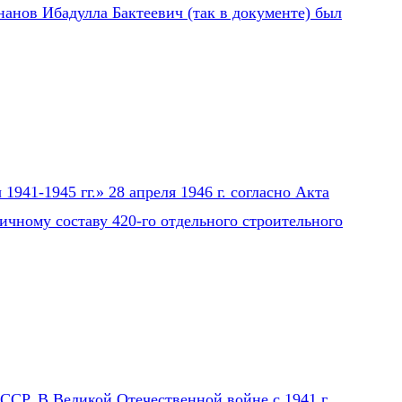
нанов Ибадулла Бактеевич (так в документе) был
941-1945 гг.» 28 апреля 1946 г. согласно Акта
ичному составу 420-го отдельного строительного
СР. В Великой Отечественной войне с 1941 г.