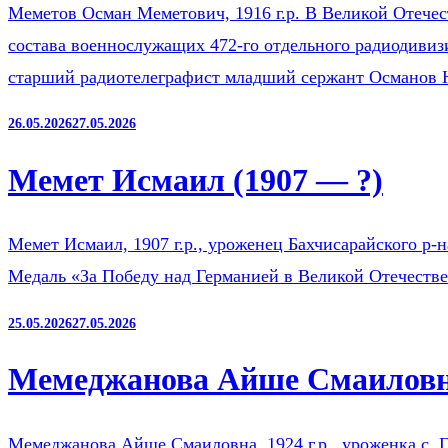
Меметов Осман Меметович, 1916 г.р. В Великой Отечест
состава военнослужащих 472-го отдельного радиодиви
старший радиотелеграфист младший сержант Османов
26.05.2026
27.05.2026
Мемет Исмаил (1907 — ?)
Мемет Исмаил, 1907 г.р., уроженец Бахчисарайского р-
Медаль «За Победу над Германией в Великой Отечестве
25.05.2026
27.05.2026
Мемеджанова Айше Смаиловна
Мемеджанова Айше Смаиловна, 1924 г.р., уроженка с. Г