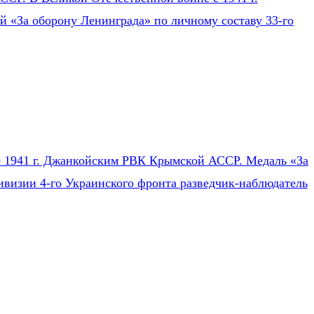
ей «За оборону Ленинграда» по личному составу 33-го
ле 1941 г. Джанкойским РВК Крымской АССР. Медаль «За
ивизии 4-го Украинского фронта разведчик-наблюдатель