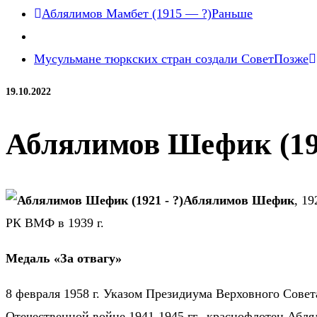
Аблялимов Мамбет (1915 — ?)
Раньше
Мусульмане тюркских стран создали Совет
Позже
19.10.2022
Аблялимов Шефик (19
Аблялимов Шефик
, 1
РК ВМФ в 1939 г.
Медаль «За отвагу»
8 февраля 1958 г. Указом Президиума Верховного Сове
Отечественной войне 1941-1945 гг., краснофлотец Абл