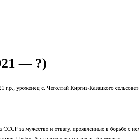
21 — ?)
921 г.р., уроженец с. Чеголтай Киргиз-Казацкого сельсов
та СССР за мужество и отвагу, проявленные в борьбе с 
ялимов Шефик был награжден медалью «За отвагу».