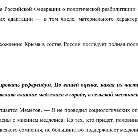
а Российской Федерации о политической реабилитации 
х адаптации — в том числе, материального характер
вхождения Крыма в состав России последует полная поли
вать референдум. По вашей оценке, какая их часть 
велико влияние меджлиса в городе, в сельской местнос
ущается Меметов. — Я не проводил социологических о
ласны с мнением меджлиса! Из тех, кто придет, половин
всякого сомнения, не большинство поддерживает меджли