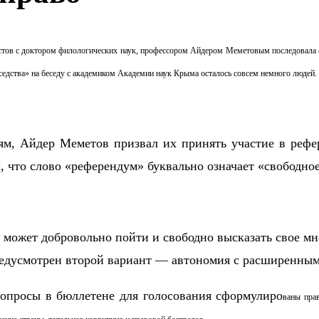
листов с доктором филологических наук, профессором Айдером Меметовым
последовала 
оседства» на беседу с академиком Академии наук Крыма осталось совсем немного людей.
ям, Айдер Меметов призвал их принять участие в рефе
 что слово «референдум» буквально означает «свободно
может добровольно пойти и свободно высказать свое мне
редусмотрен второй вариант — автономия с расширенны
вопросы в бюллетене для голосования сформулиро
ваны пра