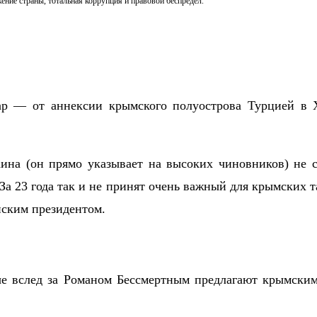
ение страны, тотальная коррупция и правовой беспредел.
р — от аннексии крымского полуострова Турцией в 
ина (он прямо указывает на высоких чиновников) не 
За 23 года так и не принят очень важный для крымских
нским президентом.
рые вслед за Романом Бессмертным предлагают крымским