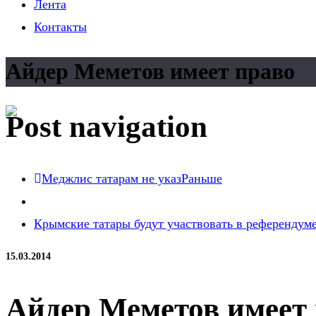
Лента
Контакты
Айдер Меметов имеет право
Post navigation
Меджлис татарам не указ
Раньше
Крымские татары будут участвовать в референдум
15.03.2014
Айдер Меметов имеет