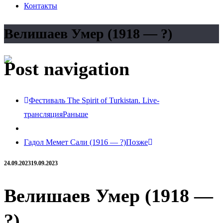
Контакты
Велишаев Умер (1918 — ?)
Post navigation
Фестиваль The Spirit of Turkistan. Live-
трансляция
Раньше
Гадол Мемет Сали (1916 — ?)
Позже
24.09.2023
19.09.2023
Велишаев Умер (1918 —
?)