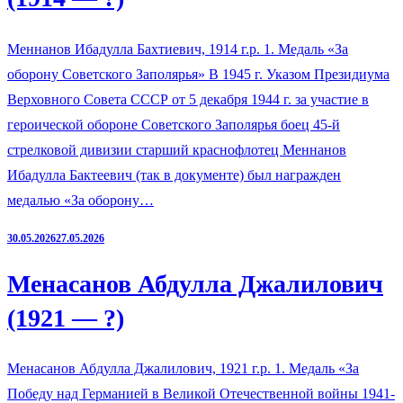
Меннанов Ибадулла Бахтиевич, 1914 г.р. 1. Медаль «За
оборону Советского Заполярья» В 1945 г. Указом Президиума
Верховного Совета СССР от 5 декабря 1944 г. за участие в
героической обороне Советского Заполярья боец 45-й
стрелковой дивизии старший краснофлотец Меннанов
Ибадулла Бактеевич (так в документе) был награжден
медалью «За оборону…
30.05.2026
27.05.2026
Менасанов Абдулла Джалилович
(1921 — ?)
Менасанов Абдулла Джалилович, 1921 г.р. 1. Медаль «За
Победу над Германией в Великой Отечественной войны 1941-