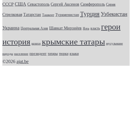
США
СССР
Севастополь
Сергей Аксенов
Симферополь
Сирия
Турция
Узбекистан
Стрелковая
Татарстан
Туркменистан
Ташкент
герои
Украина
Шавкат Мирзиёев
Центральная Азия
Ялта
власть
крымские татары
история
казахи
мусульмане
президент
татары
тюрки
народы
население
языки
©2026
ajat.be