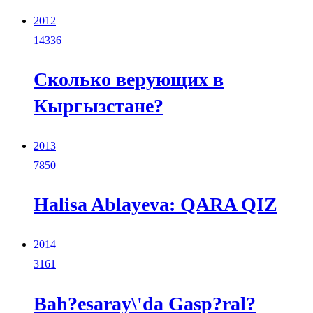
2012
14336
Сколько верующих в
Кыргызстане?
2013
7850
Halisa Ablayeva: QARA QIZ
2014
3161
Bah?esaray\'da Gasp?ral?