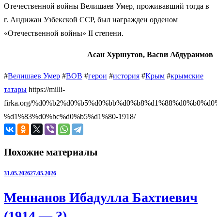
Отечественной войны Велишаев Умер, проживавший тогда в
г. Андижан Узбекской ССР, был награжден орденом
«Отечественной войны» II степени.
Асан Хуршутов, Васви Абдураимов
#
Велишаев Умер
#
ВОВ
#
герои
#
история
#
Крым
#
крымские
татары
https://milli-
firka.org/%d0%b2%d0%b5%d0%bb%d0%b8%d1%88%d0%b0%d0
%d1%83%d0%bc%d0%b5%d1%80-1918/
Похожие материалы
31.05.2026
27.05.2026
Меннанов Ибадулла Бахтиевич
(1914 — ?)