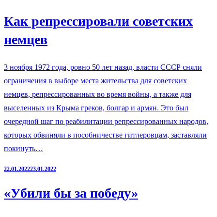
Как репрессировали советских
немцев
3 ноября 1972 года, ровно 50 лет назад, власти СССР сняли
ограничения в выборе места жительства для советских
немцев, репрессированных во время войны, а также для
выселенных из Крыма греков, болгар и армян. Это был
очередной шаг по реабилитации репрессированных народов,
которых обвиняли в пособничестве гитлеровцам, заставляли
покинуть…
22.01.2022
23.01.2022
«Убили бы за победу»