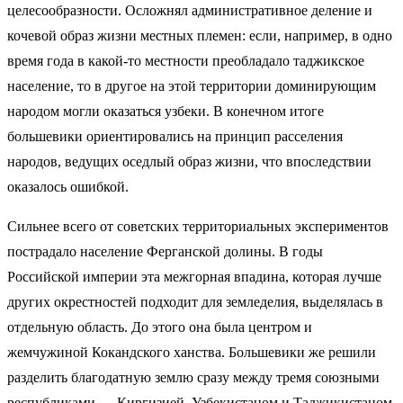
целесообразности. Осложнял административное деление и
кочевой образ жизни местных племен: если, например, в одно
время года в какой-то местности преобладало таджикское
население, то в другое на этой территории доминирующим
народом могли оказаться узбеки. В конечном итоге
большевики ориентировались на принцип расселения
народов, ведущих оседлый образ жизни, что впоследствии
оказалось ошибкой.
Сильнее всего от советских территориальных экспериментов
пострадало население Ферганской долины. В годы
Российской империи эта межгорная впадина, которая лучше
других окрестностей подходит для земледелия, выделялась в
отдельную область. До этого она была центром и
жемчужиной Кокандского ханства. Большевики же решили
разделить благодатную землю сразу между тремя союзными
республиками — Киргизией, Узбекистаном и Таджикистаном.