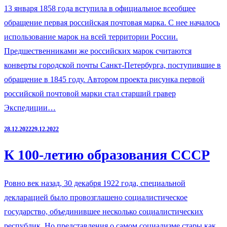
13 января 1858 года вступила в официальное всеобщее
обращение первая российская почтовая марка. С нее началось
использование марок на всей территории России.
Предшественниками же российских марок считаются
конверты городской почты Санкт-Петербурга, поступившие в
обращение в 1845 году. Автором проекта рисунка первой
российской почтовой марки стал старший гравер
Экспедиции…
28.12.2022
29.12.2022
К 100-летию образования СССР
Ровно век назад, 30 декабря 1922 года, специальной
декларацией было провозглашено социалистическое
государство, объединившее несколько социалистических
республик. Но представления о самом социализме стары как