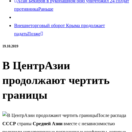
Асан Бекиров в рукопашном бою уничтожил 24 солдат
противника
Раньше
Внешнеторговый оборот Крыма продолжает
падать
Позже
19.10.2019
В ЦентрАзии
продолжают чертить
границы
После распада
СССР
страны
Средней Азии
вместе с независимостью
получили неразрешенные пограничные конфликты, которые