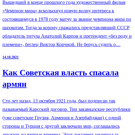
Вышедший в конце прошлого года художественный фильм
«Чемпион мира» всколыхнул новую волну интереса к
состоявшемуся в 1978 году матчу за звание чемпиона мира по
шахматам. Тогда за корону сражались представлявший СССР
обладатель титула Анатолий Карпов и претендент «без роду и
племени», беглец Виктор Корчной. Не берусь судить о…
14.10.2021
Как Советская власть спасала
армян
Сто лет назад, 13 октября 1921 года, был подписан так
называемый Карсский договор. Три закавказские республики
(уже советские Грузия, Армения и Азербайджан) с одной
стороны и Турция с другой заключали мир, соглашались
дружить на вечные времена. Этот документ закрепил за