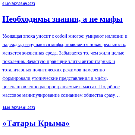
01.09.2023
02.09.2023
Необходимы знания, а не мифы
Уходящая эпоха уносит с собой многое: умирают иллюзии и
надежды, разрушаются мифы, появляется новая реальность,
меняется жизненная среда. Забывается то, чем жили целые
поколения. Зачастую правящие элиты авторитарных и
тоталитарных политических режимов намеренно
формировали утопические представления и мифы,
целенаправленно распространяемые в массах. Подобное
массовое манипулирование сознанием общества сразу…
14.01.2023
16.01.2023
«Татары Крыма»