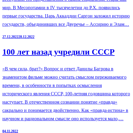
мир. В Месопотамии в IV тысячелетии до Р.Х. появились
первые государства. Царь Аккаддии Саргон заложил историю
государств, объединивших все Двуречье – Ассирию и Элам…
27.12.2022
28.12.2022
100 лет назад учредили СССР
«В чем сила, брат?» Вопрос и ответ Данилы Багрова в
знаменитом фильме можно считать смыслом переживаемого
времени, в особенности в попытках осмысления
исторического явления СССР, 100-летняя годовщина которого
наступает. В отечественном сознании понятие «правда»
сакрально и понимается двойственно. Как «правда-истина» в
научном и рациональном смысле оно используется мало,…
04.11.2022