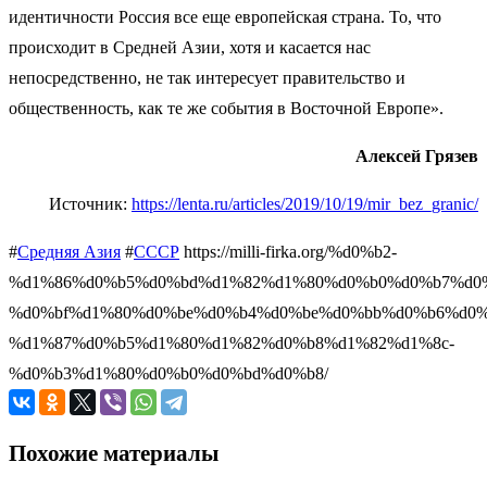
идентичности Россия все еще европейская страна. То, что
происходит в Средней Азии, хотя и касается нас
непосредственно, не так интересует правительство и
общественность, как те же события в Восточной Европе».
Алексей Грязев
Источник:
https://lenta.ru/articles/2019/10/19/mir_bez_granic/
#
Средняя Азия
#
СССР
https://milli-firka.org/%d0%b2-
%d1%86%d0%b5%d0%bd%d1%82%d1%80%d0%b0%d0%b7%d0
%d0%bf%d1%80%d0%be%d0%b4%d0%be%d0%bb%d0%b6%d0%
%d1%87%d0%b5%d1%80%d1%82%d0%b8%d1%82%d1%8c-
%d0%b3%d1%80%d0%b0%d0%bd%d0%b8/
Похожие материалы