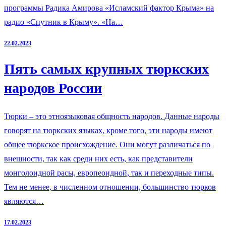
программы Радика Амирова «Исламский фактор Крыма» на
радио «Спутник в Крыму». «На…
22.02.2023
Пять самых крупных тюркских
народов России
Тюрки – это этноязыковая общность народов. Данные народы
говорят на тюркских языках, кроме того, эти народы имеют
общее тюркское происхождение. Они могут различаться по
внешности, так как среди них есть, как представители
монголоидной расы, европеоидной, так и переходные типы.
Тем не менее, в численном отношении, большинство тюрков
являются…
17.02.2023