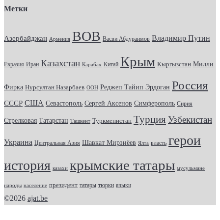
Метки
ВОВ
Владимир Путин
Азербайджан
Васви Абдураимов
Армения
Крым
Казахстан
Кыргызстан
Милли
Евразия
Китай
Иран
Карабах
Россия
Фирка
Реджеп Тайип Эрдоган
Нурсултан Назарбаев
ООН
США
СССР
Севастополь
Сергей Аксенов
Симферополь
Сирия
Турция
Узбекистан
Стрелковая
Татарстан
Туркменистан
Ташкент
герои
Украина
Шавкат Мирзиёев
Центральная Азия
Ялта
власть
история
крымские татары
казахи
мусульмане
президент
татары
тюрки
народы
население
языки
©2026
ajat.be