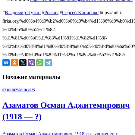
#
Владимир Путин
#
Россия
#
Сергей Кириенко
https://milli-
firka.org/%d0%b4%d0%b2%d0%b0%d0%b4%d1%86%d0%b0%d1
%d0%bb%d0%b5%d1%82-
%d1%81%d0%bf%d1%83%d1%81%d1%82%d1%8f-
%d0%ba%d0%b8%d1%80%d0%b8%d0%b5%d0%bd%d0%ba%d0%
%d0%be%d0%bf%d1%8f%d1%82%d1%8c-%d0%b2%d1%82/
Похожие материалы
07.09.2025
08.10.2025
Азаматов Осман Аджитемирович
(1918 — ?)
Азаматов Осман Аджитемирович, 1918 г.р., уроженец г.