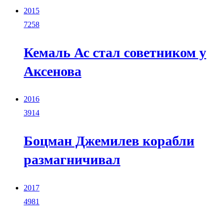
2015
7258
Кемаль Ас стал советником у
Аксенова
2016
3914
Боцман Джемилев корабли
размагничивал
2017
4981