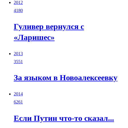
2012
4180
Гуливер вернулся с
«Ларишес»
2013
3551
За языком в Новоалексеевку
2014
6261
Если Путин что-то сказал...