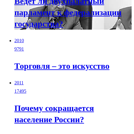
Ведет ли двухпалатный
парламент к федерализации
государства?
2010
9791
Торговля – это искусство
2011
17495
Почему сокращается
население России?