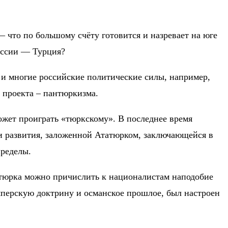
— что по большому счёту готовится и назревает на юге
России — Турция?
 и многие российские политические силы, например,
о проекта – пантюркизма.
может проиграть «тюркскому». В последнее время
и развития, заложенной Ататюрком, заключающейся в
пределы.
атюрка можно причислить к националистам наподобие
мперскую доктрину и османское прошлое, был настроен