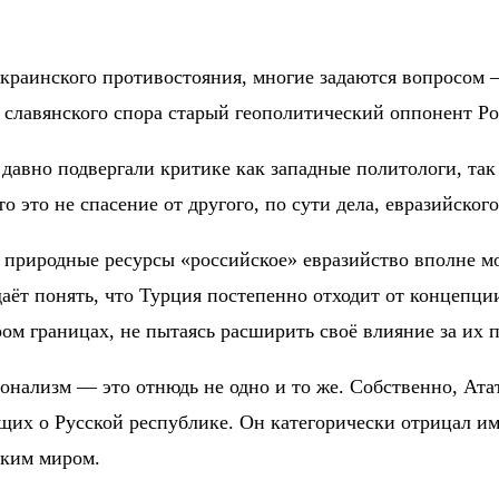
украинского противостояния, многие задаются вопросом 
ёт славянского спора старый геополитический оппонент 
давно подвергали критике как западные политологи, так
 это не спасение от другого, по сути дела, евразийског
ие природные ресурсы «российское» евразийство вполне 
ёт понять, что Турция постепенно отходит от концепци
ом границах, не пытаясь расширить своё влияние за их 
онализм — это отнюдь не одно и то же. Собственно, Ат
их о Русской республике. Он категорически отрицал и
ским миром.