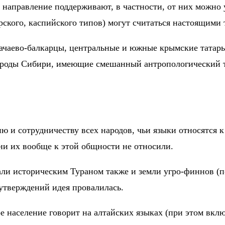
 направление поддерживают, в частности, от них можно
рского, каспийского типов) могут считаться настоящими
арачаево-балкарцы, центральные и южные крымские татары
ароды Сибири, имеющие смешанный антропологический ти
 и сотрудничеству всех народов, чьи языки относятся к
ни их вообще к этой общности не относили.
ли историческим Тураном также и земли угро-финнов (п
 утверждений идея провалилась.
 население говорит на алтайских языках (при этом вклю