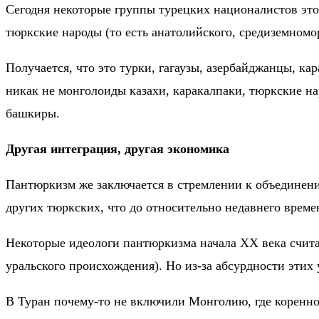
Сегодня некоторые группы турецких националистов это
тюркские народы (то есть анатолийского, средиземномо
Получается, что это турки, гагаузы, азербайджанцы, к
никак не монголоиды казахи, каракалпаки, тюркские н
башкиры.
Другая интеграция, другая экономика
Пантюркизм же заключается в стремлении к объединению
других тюркских, что до относительно недавнего време
Некоторые идеологи пантюркизма начала XX века счита
уральского происхождения). Но из-за абсурдности этих
В Туран почему-то не включили Монголию, где коренное