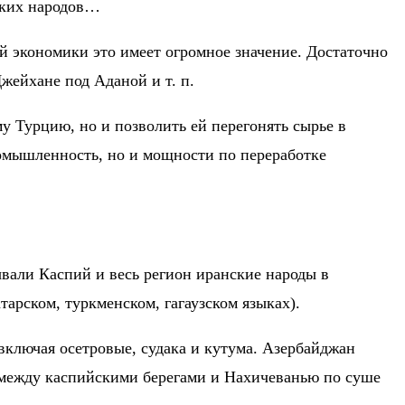
ских народов…
й экономики это имеет огромное значение. Достаточно
жейхане под Аданой и т. п.
му Турцию, но и позволить ей перегонять сырье в
омышленность, но и мощности по переработке
зывали Каспий и весь регион иранские народы в
арском, туркменском, гагаузском языках).
включая осетровые, судака и кутума. Азербайджан
е между каспийскими берегами и Нахичеванью по суше