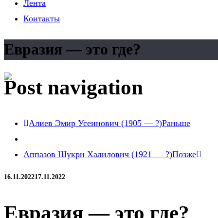
Лента
Контакты
Евразия — это где?
Post navigation
Алиев Эмир Усеинович (1905 — ?)
Раньше
Аппазов Шукри Халилович (1921 — ?)
Позже
16.11.2022
17.11.2022
Евразия — это где?