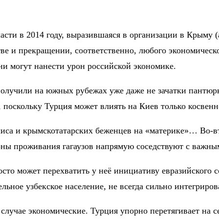
асти в 2014 году, выразившаяся в организации в Крыму 
е и прекращении, соответственно, любого экономическо
ни могут нанести урон российской экономике.
получили на южных рубежах уже даже не зачатки пантюр
 поскольку Турция может влиять на Киев только косвенн
са и крымскотатарских беженцев на «материке»… Во-вто
йоны проживания гагаузов напрямую соседствуют с важн
сто может перехватить у неё инициативу евразийского с
льное узбекское население, не всегда сильно интегриро
случае экономические. Турция упорно перетягивает на с