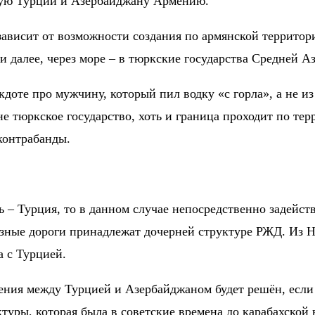
нную Турции и Азербайджану Армению.
ависит от возможности создания по армянской территор
и далее, через море – в тюркские государства Средней А
некдоте про мужчину, который пил водку «с горла», а не 
е тюркское государство, хоть и граница проходит по те
контрабанды.
ь – Турция, то в данном случае непосредственно задейст
езные дороги принадлежат дочерней структуре РЖД. Из 
а с Турцией.
ения между Турцией и Азербайджаном будет решён, если
туры, которая была в советские времена до карабахской