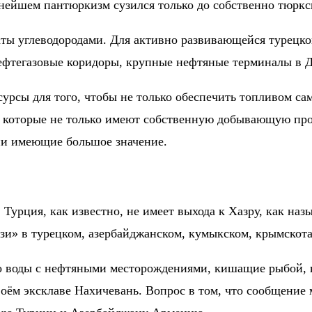
ьнейшем пантюркизм сузился только до собственно тюрк
аты углеводородами. Для активно развивающейся турецко
нефтегазовые коридоры, крупные нефтяные терминалы в Д
сурсы для того, чтобы не только обеспечить топливом са
, которые не только имеют собственную добывающую пр
ции имеющие большое значение.
 Турция, как известно, не имеет выхода к Хазру, как на
зи» в турецком, азербайджанском, кумыкском, крымскотат
то воды с нефтяными месторождениями, кишащие рыбой, 
воём эксклаве Нахичевань. Вопрос в том, что сообщени