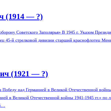
 (1914 — ?)
оборону Советского Заполярья» В 1945 г. Указом Президи
оец 45-й стрелковой дивизии старший краснофлотец Мен
ч (1921 — ?)
а Победу над Германией в Великой Отечественной войны 1
ией в Великой Отечественной войны 1941-1945 гг.» по л
ой…