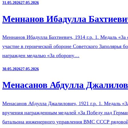
31.05.2026
27.05.2026
Меннанов Ибадулла Бахтиевич
Меннанов Ибадулла Бахтиевич, 1914 г.р. 1. Медаль «За 
участие в героической обороне Советского Заполярья б
награжден медалью «За оборону…
30.05.2026
27.05.2026
Менасанов Абдулла Джалилови
Менасанов Абдулла Джалилович, 1921 г.р. 1. Медаль «З
вручения награжденным медалей «За Победу над Герман
батальона инженерного управления ВМС СССР рядов