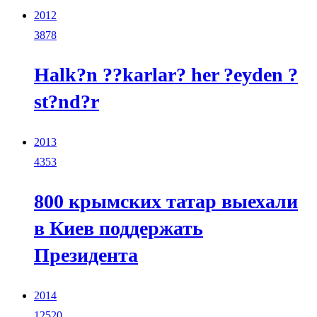
2012
3878
Halk?n ??karlar? her ?eyden ?
st?nd?r
2013
4353
800 крымских татар выехали
в Киев поддержать
Президента
2014
12520