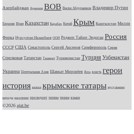
ВОВ
Владимир Путин
Азербайджан
Васви Абдураимов
Армения
Крым
Казахстан
Кыргызстан
Милли
Евразия
Китай
Иран
Карабах
Россия
Фирка
Реджеп Тайип Эрдоган
Нурсултан Назарбаев
ООН
США
СССР
Севастополь
Сергей Аксенов
Симферополь
Сирия
Турция
Узбекистан
Стрелковая
Татарстан
Туркменистан
Ташкент
герои
Украина
Шавкат Мирзиёев
Центральная Азия
Ялта
власть
крымские татары
история
казахи
мусульмане
президент
татары
тюрки
народы
население
языки
©2026
ajat.be