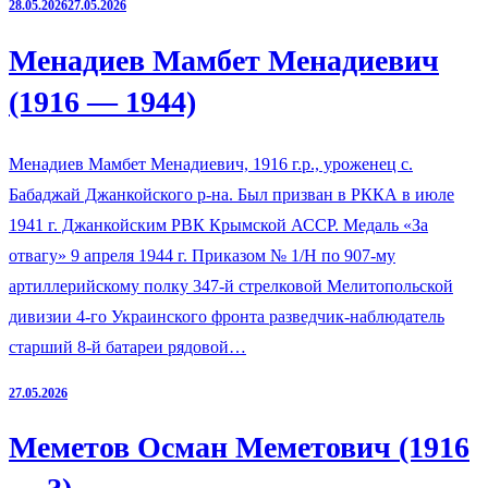
28.05.2026
27.05.2026
Менадиев Мамбет Менадиевич
(1916 — 1944)
Менадиев Мамбет Менадиевич, 1916 г.р., уроженец с.
Бабаджай Джанкойского р-на. Был призван в РККА в июле
1941 г. Джанкойским РВК Крымской АССР. Медаль «За
отвагу» 9 апреля 1944 г. Приказом № 1/Н по 907-му
артиллерийскому полку 347-й стрелковой Мелитопольской
дивизии 4-го Украинского фронта разведчик-наблюдатель
старший 8-й батареи рядовой…
27.05.2026
Меметов Осман Меметович (1916