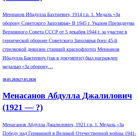
Меннанов Ибадулла Бахтиевич, 1914 г.р. 1. Медаль «За
оборону Советского Заполярья» В 1945 г. Указом Президиума
Верховного Совета СССР от 5 декабря 1944 г. за участие в
героической обороне Советского Заполярья боец 45-й
стрелковой дивизии старший краснофлотец Меннанов
Ибадулла Бактеевич (так в документе) был награжден
медалью «За оборону…
30.05.2026
27.05.2026
Менасанов Абдулла Джалилович
(1921 — ?)
Менасанов Абдулла Джалилович, 1921 г.р. 1. Медаль «За
Победу над Германией в Великой Отечественной войны 1941-