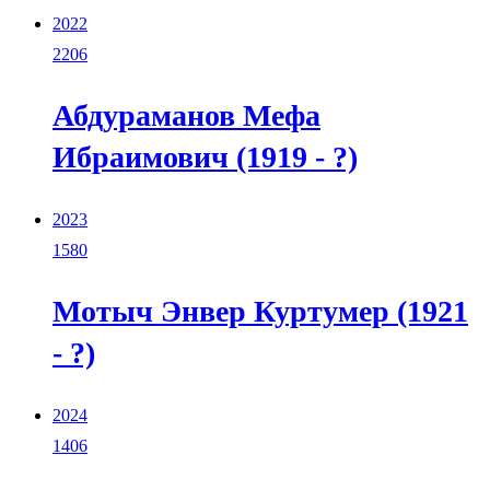
2022
2206
Абдураманов Мефа
Ибраимович (1919 - ?)
2023
1580
Мотыч Энвер Куртумер (1921
- ?)
2024
1406