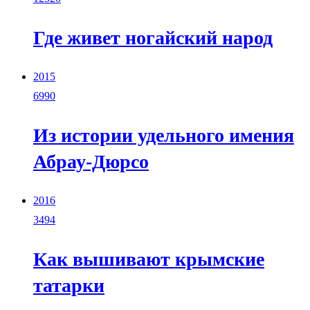
Где живет ногайский народ
2015
6990
Из истории удельного имения
Абрау-Дюрсо
2016
3494
Как вышивают крымские
татарки