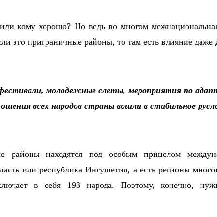
 или кому хорошо? Но ведь во многом межнациональная
сли это приграничные районы, то там есть влияние даже 
фестивали, молодежные слеты, мероприятия по адапт
ошения всех народов страны вошли в стабильное русл
е районы находятся под особым прицелом междуна
ласть или республика Ингушетия, а есть регионы мног
лючает в себя 193 народа. Поэтому, конечно, нужн