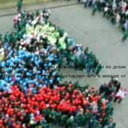
динства нации. Автором идеи стало агентство по делам
родукта на душу населения составляет 40% и меньше от