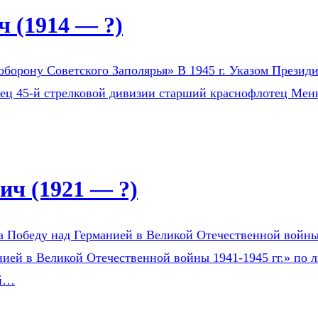
 (1914 — ?)
оборону Советского Заполярья» В 1945 г. Указом Президи
оец 45-й стрелковой дивизии старший краснофлотец Мен
ч (1921 — ?)
а Победу над Германией в Великой Отечественной войны 1
ией в Великой Отечественной войны 1941-1945 гг.» по л
ой…