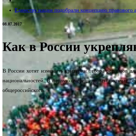
Единству нации подобрали концепцию правового 
08.07.2017
Как в России укрепля
В России хотят изменить критерии отбора регионов дл
национальностей. В первую очередь деньги получат бе
общероссийского.