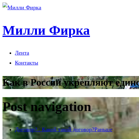
Милли Фирка
Лента
Контакты
Как в России укрепляют един
Post navigation
Договор?.. Какой такой договор?
Раньше