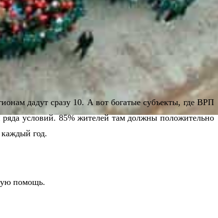
гионам дадут сразу 10. А вот богатые субъекты, где ВРП
ии ряда условий. 85% жителей там должны положительно
 каждый год.
ную помощь.