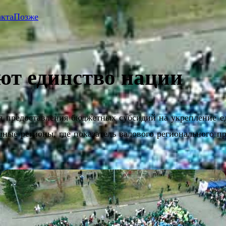
акта
Позже
ют единство нации
я предоставления бюджетных субсидий на укрепление е
дные регионы, где показатель валового регионального п