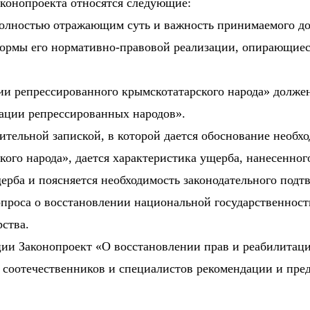
конопроекта относятся следующие:
олностью отражающим суть и важность принимаемого док
ормы его нормативно-правовой реализации, опирающиес
ии репрессированного крымскотатарского народа» долже
тации репрессированных народов».
тельной запиской, в которой дается обоснование необх
ого народа», дается характеристика ущерба, нанесенног
ерба и поясняется необходимость законодательного подт
опроса о восстановлении национальной государственност
ства.
ии Законопроект «О восстановлении прав и реабилитаци
 соотечественников и специалистов рекомендации и пред