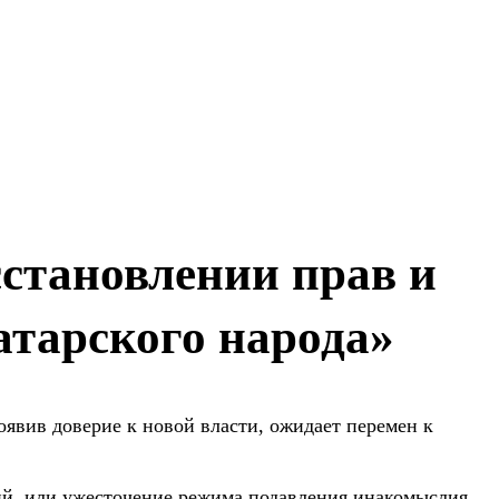
становлении прав и
тарского народа»
оявив доверие к новой власти, ожидает перемен к
й, или ужесточение режима подавления инакомыслия