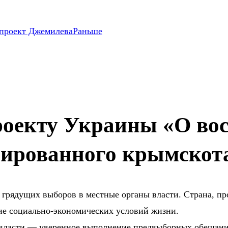
опроект Джемилева
Раньше
роекту Украины «О вос
сированного крымскота
 грядущих выборов в местные органы власти. Страна, пр
ие социально-экономических условий жизни.
 власти — уверенное выполнение предвыборных обещани