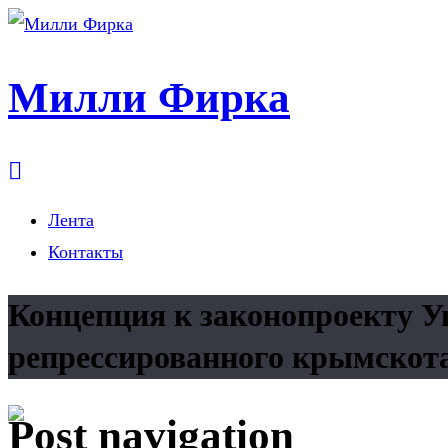
Милли Фирка
Лента
Контакты
Концепция к законопроекту У
репрессированного крымскота
Post navigation