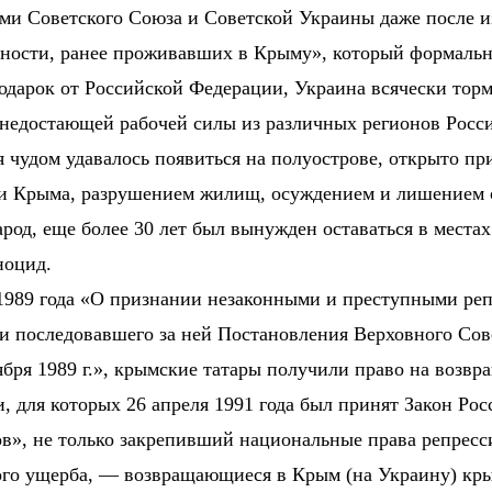
ями Советского Союза и Советской Украины даже после 
льности, ранее проживавших в Крыму», который формаль
одарок от Российской Федерации, Украина всячески торм
 недостающей рабочей силы из различных регионов Росс
я чудом удавалось появиться на полуострове, открыто п
и Крыма, разрушением жилищ, осуждением и лишением 
од, еще более 30 лет был вынужден оставаться в местах
ноцид.
1989 года «О признании незаконными и преступными реп
 последовавшего за ней Постановления Верховного Совет
бря 1989 г.», крымские татары получили право на возвр
, для которых 26 апреля 1991 года был принят Закон Р
в», не только закрепивший национальные права репрес
го ущерба, — возвращающиеся в Крым (на Украину) крымс