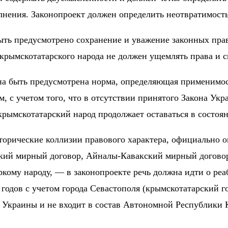
лнения. Законопроект должен определить неотвратимость
ыть предусмотрено сохранение и уважение законных пра
крымскотатарского народа не должен ущемлять права и с
а быть предусмотрена норма, определяющая применимос
, с учетом того, что в отсутствии принятого Закона Ук
крымскотатарский народ продолжает оставаться в состоя
орические коллизии правового характера, официально
кий мирный договор, Айналы-Кавакский мирный договор
ркому народу, — в законопроекте речь должна идти о р
одов с учетом города Севастополя (крымскотатарский го
Украины и не входит в состав Автономной Республики 