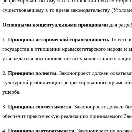
репрессирован, потому что в отношении него со сторон
существовавшему в то время законодательству (Уголовн
Основными концептуальными принципами
для разра
1.
Принципы исторической справедливости.
То есть 
государства в отношении крымскотатарского народа и е
утверждаться восстановление всех коллективных нацио
2.
Принципы полноты.
Законопроект должен охватыват
культурной реабилитации репрессированного крымскота
ущерба.
3.
Принципы совместимости.
Законопроект должен быт
обеспечит практическую реализацию принимаемого Зак
4.
Принципы неотвратимости.
Законопроект не должен