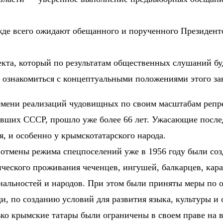
е всего ожидают обещанного и порученного Президенто
екта, который по результатам общественных слушаний бу
 ознакомиться с концептуальными положениями этого за
емени реализаций чудовищных по своим масштабам репре
явших СССР, прошло уже более 66 лет. Ужасающие после
я, и особенно у крымскотатарского народа.
отмены режима спецпоселений уже в 1956 году были соз
ческого проживания чеченцев, ингушей, балкарцев, кара
нальностей и народов. При этом были приняты меры по 
, по созданию условий для развития языка, культуры и 
ько крымские татары были ограничены в своем праве на 