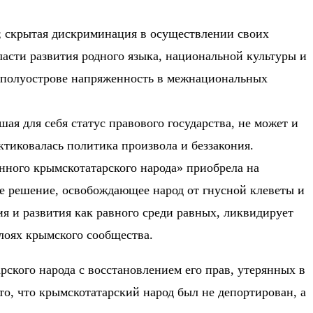
а; скрытая дискриминация в осуществлении своих
асти развития родного языка, национальной культуры и
а полуострове напряженность в межнациональных
я для себя статус правового государства, не может и
ктиковалась политика произвола и беззакония.
нного крымскотатарского народа» приобрела на
ое решение, освобождающее народ от гнусной клеветы и
я и развития как равного среди равных, ликвидирует
лоях крымского сообщества.
ского народа с восстановлением его прав, утерянных в
то, что крымскотатарский народ был не депортирован, а