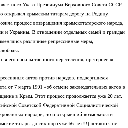
известного Указа Президиума Верховного Совета СССР
но открывал крымским татарам дорогу на Родину.
озила процесс возвращения крымскотатарского народа,
ии и Украины. В отношении отдельных семей и граждан
рименялись различные репрессивные меры,
свободы.
 своего насильственного переселения, претерпевая
рессивных актов против народов, подвергшихся
а от 7 марта 1991 «об отмене законодательных актов в
ащение в Крым. Этот процесс продолжается уже 20 лет.
оссийской Советской Федеративной Социалистической
сированных народов, но и открывший возможности
кие татары до сих пор (уже 66 лет!!!) остаются не