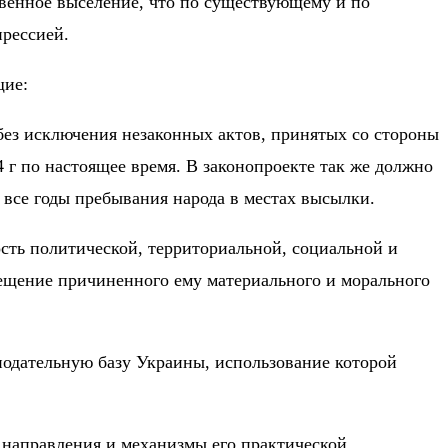
твенное выселение, что по существующему и по
прессией.
щие:
 без исключения незаконных актов, принятых со стороны
4 г по настоящее время. В законопроекте так же должно
все годы пребывания народа в местах высылки.
сть политической, территориальной, социальной и
мещение причиненного ему материального и морального
одательную базу Украины, использование которой
 направления и механизмы его практической