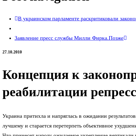
В украинском парламенте раскритиковали закон
Заявление пресс службы Милли Фирка.
Позже
27.10.2010
Концепция к законоп
реабилитации репрес
Украина притихла и напряглась в ожидании результатов
лучшему и старается перетерпеть объективное ухудшен
Что принесет народу ожидаемое укрепление вертикали