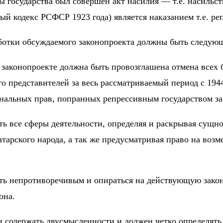
ы государства был совершен акт насилия — т.е. насильс
ый кодекс РСФСР 1923 года) является наказанием т.е. ре
ботки обсуждаемого законопроекта должны быть следую
в законопроекте должна быть провозглашена отмена всех
го представителей за весь рассматриваемый период с 194
нальных прав, попранных репрессивным государством за 
ь все сферы деятельности, определяя и раскрывая сущно
тарского народа, а так же предусматривая право на воз
ь непротиворечивым и опираться на действующую закон
она.
 содержать двусмысленности и должен четко определять