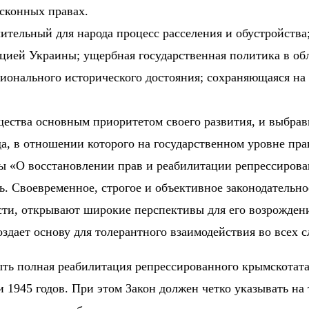
сконных правах.
чительный для народа процесс расселения и обустройств
цией Украины; ущербная государственная политика в обл
ационального исторического достояния; сохраняющаяся н
ства основным приоритетом своего развития, и выбравша
да, в отношении которого на государственном уровне пра
ы «О восстановлении прав и реабилитации репрессирова
ь. Своевременное, строгое и объективное законодательн
ти, открывают широкие перспективы для его возрождени
дает основу для толерантного взаимодействия во всех с
ть полная реабилитация репрессированного крымскотатар
 1945 годов. При этом Закон должен четко указывать на 