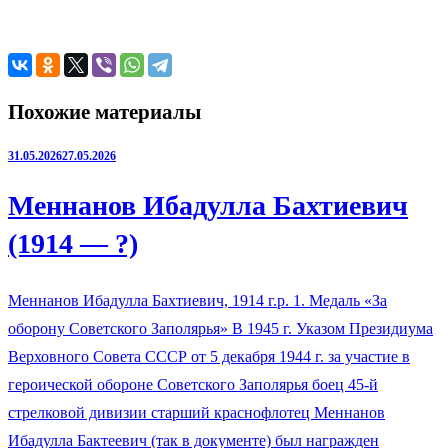
Похожие материалы
31.05.2026
27.05.2026
Меннанов Ибадулла Бахтиевич
(1914 — ?)
Меннанов Ибадулла Бахтиевич, 1914 г.р. 1. Медаль «За
оборону Советского Заполярья» В 1945 г. Указом Президиума
Верховного Совета СССР от 5 декабря 1944 г. за участие в
героической обороне Советского Заполярья боец 45-й
стрелковой дивизии старший краснофлотец Меннанов
Ибадулла Бактеевич (так в документе) был награжден