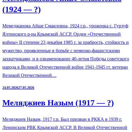
(1924 — ?)
Мемеджанова Айше Смаиловна, 1924 г.р., уроженка с. Гурзуф
Ялтинского р-на Крымской АССР. Орден «Отечественной
войны» II степени 23 декабря 1985 г. за храбрость, стойкость и
мужество, проявленные в борьбе с немецко-фашистскими
захватчиками, и в ознаменование 40-летия Победы советского
народа в Великой Отечественной войне 1941-1945 гг. ветеран
Великой Отечественной…
24.05.2026
27.05.2026
Меляджиев Назым (1917 — ?)
Меляджиев Назым, 1917 г.р. Был призван в РККА в 1939 г.
Ленинским РВК Крымской АССР. В Великой Отечественной