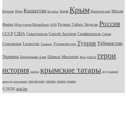
Крым
Казахстан
Кыргызстан
Милли
Евразия
Китай
Иран
Карабах
Россия
Фирка
Реджеп Тайип Эрдоган
Нурсултан Назарбаев
ООН
США
СССР
Севастополь
Сергей Аксенов
Симферополь
Сирия
Турция
Узбекистан
Стрелковая
Татарстан
Туркменистан
Ташкент
герои
Украина
Шавкат Мирзиёев
Центральная Азия
Ялта
власть
крымские татары
история
казахи
мусульмане
президент
татары
тюрки
народы
население
языки
©2026
ajat.be