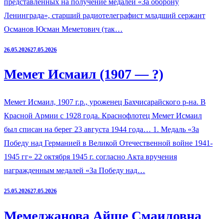
представленных на получение медалей «За оборону
Ленинграда», старший радиотелеграфист младший сержант
Османов Юсман Меметович (так…
26.05.2026
27.05.2026
Мемет Исмаил (1907 — ?)
Мемет Исмаил, 1907 г.р., уроженец Бахчисарайского р-на. В
Красной Армии с 1928 года. Краснофлотец Мемет Исмаил
был списан на берег 23 августа 1944 года… 1. Медаль «За
Победу над Германией в Великой Отечественной войне 1941-
1945 гг» 22 октября 1945 г. согласно Акта вручения
награжденным медалей «За Победу над…
25.05.2026
27.05.2026
Мемеджанова Айше Смаиловна