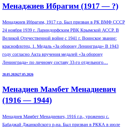
Менаджиев Ибрагим (1917 — ?)
Менаджиев Ибрагим, 1917 г.р. Был призван в РК ВМФ СССР
24 ноября 1939 г. Лариндорфским РВК Крымской АССР. В
Великой Отечественной войне с 1941 г. Воинское звание:
краснофлотец. 1. Медаль «За оборону Ленинграда» В 1943
году согласно Акта вручения медалей «За оборону
Ленинграда» по личному составу 33-го отдельного…
28.05.2026
27.05.2026
Менадиев Мамбет Менадиевич
(1916 — 1944)
Менадиев Мамбет Менадиевич, 1916 г.р., уроженец с.
Бабаджай Джанкойского р-на. Был призван в РККА в июле