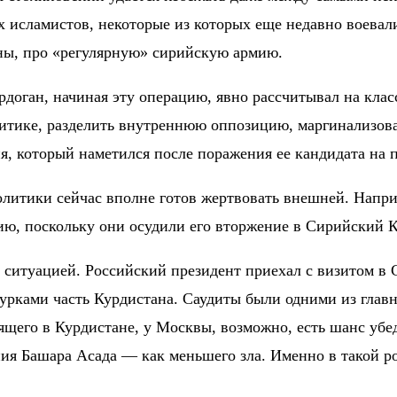
х исламистов, некоторые из которых еще недавно воевал
оны, про «регулярную» сирийскую армию.
рдоган, начиная эту операцию, явно рассчитывал на кл
тике, разделить внутреннюю оппозицию, маргинализовав
я, который наметился после поражения ее кандидата на 
политики сейчас вполне готов жертвовать внешней. Напр
ю, поскольку они осудили его вторжение в Сирийский К
ситуацией. Российский президент приехал с визитом в С
рками часть Курдистана. Саудиты были одними из главн
дящего в Курдистане, у Москвы, возможно, есть шанс уб
ия Башара Асада — как меньшего зла. Именно в такой р