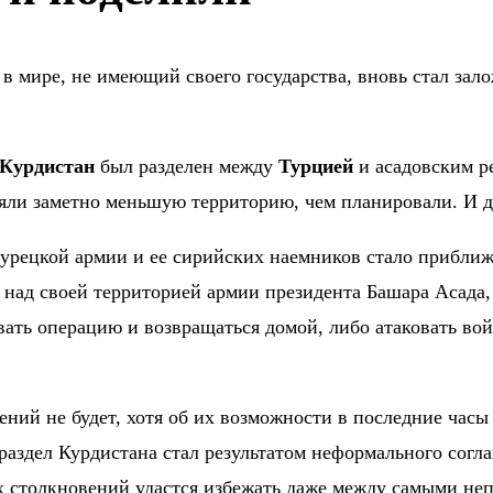
в мире, не имеющий своего государства, вновь стал за
Курдистан
был разделен между
Турцией
и асадовским р
яли заметно меньшую территорию, чем планировали. И да
турецкой армии и ее сирийских наемников стало приближ
 над своей территорией армии президента Башара Асада
вать операцию и возвращаться домой, либо атаковать во
ний не будет, хотя об их возможности в последние час
о раздел Курдистана стал результатом неформального со
ых столкновений удастся избежать даже между самыми н