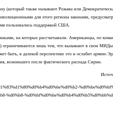
ну (который также называют Рожава или Демократическа
с революционными для этого региона законами, предусма
емя пользовались поддержкой США.
никами, на которых рассчитывали. Американцы, по коман
се) ограничиваются лишь тем, что вызывают в свои МИДы
ет быть, в далекой перспективе это и ослабит армию Эр
ия, возникшего после фактического распада Сирии.
Источ
d0%ba%d1%83%d1%80%d0%b4%d0%be%d0%b2-%d0%be%d0%b
b8-%d0%b8-%d0%bf%d0%be%d0%b4%d0%b5%d0%bb%d