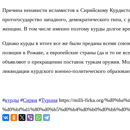
Причина ненависти исламистов к Сирийскому Курдиста
протогосударство западного, демократического типа, 
женщин. В том числе именно поэтому курды долгое вр
Однако курды в итоге все же были преданы всеми союз
позиции в Рожаве, а европейские страны (да и то не в
объявляют о прекращении поставок туркам оружия. Мож
ликвидации курдского военно-политического образован
#
курды
#
Сирия
#
Турция
https://milli-firka.org/%
%d0%bf%d1%80%d0%b5%d0%b4%d0%b0%d0%bb%d0%