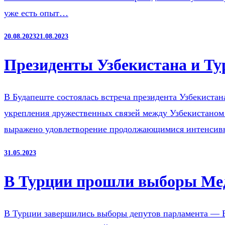
уже есть опыт…
20.08.2023
21.08.2023
Президенты Узбекистана и Ту
В Будапеште состоялась встреча президента Узбекиста
укрепления дружественных связей между Узбекистаном 
выражено удовлетворение продолжающимися интенсивн
31.05.2023
В Турции прошли выборы Ме
В Турции завершились выборы депутов парламента — Ве