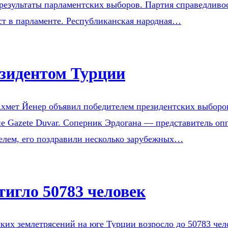
езультаты парламентских выборов. Партия справедливост
ст в парламенте. Республиканская народная…
езидентом Турции
хмет Йенер объявил победителем президентских выборо
ие Gazete Duvar. Соперник Эрдогана — представитель о
елем, его поздравили несколько зарубежных…
тигло 50783 человек
ких землетрясений на юге Турции возросло до 50783 чел