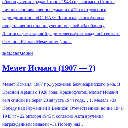
оборону Ленинграда» 1 июня 1943 года согласно Списка
личного состава военнослужащих 472-го отдельного
радиодивизиона «ОСНАЗ» Ленинградского фронта,
представленных на получение медалей «За оборону
Ленинграда», старший радиотелеграфист младший сержант
Османов Юсман Меметович (так…
26.05.2026
27.05.2026
Мемет Исмаил (1907 — ?)
Мемет Исмаил, 1907 г.р., уроженец Бахчисарайского р-на. В
Красной Армии с 1928 года. Краснофлотец Мемет Исмаил
был списан на берег 23 августа 1944 года… 1. Медаль «За
Победу над Германией в Великой Отечественной войне 1941-
1945 гг» 22 октября 1945 г. согласно Акта вручения
награжденным медалей «За Победу над…