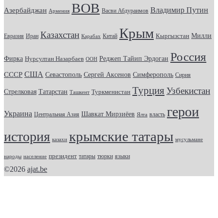
ВОВ
Владимир Путин
Азербайджан
Васви Абдураимов
Армения
Крым
Казахстан
Кыргызстан
Милли
Евразия
Китай
Иран
Карабах
Россия
Фирка
Реджеп Тайип Эрдоган
Нурсултан Назарбаев
ООН
США
СССР
Севастополь
Сергей Аксенов
Симферополь
Сирия
Турция
Узбекистан
Стрелковая
Татарстан
Туркменистан
Ташкент
герои
Украина
Шавкат Мирзиёев
Центральная Азия
Ялта
власть
крымские татары
история
казахи
мусульмане
президент
татары
тюрки
народы
население
языки
©2026
ajat.be