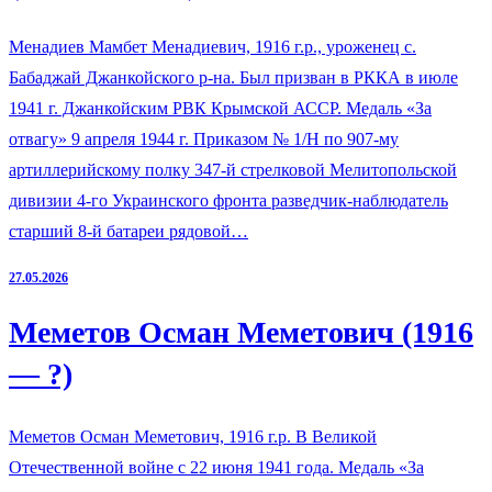
Менадиев Мамбет Менадиевич, 1916 г.р., уроженец с.
Бабаджай Джанкойского р-на. Был призван в РККА в июле
1941 г. Джанкойским РВК Крымской АССР. Медаль «За
отвагу» 9 апреля 1944 г. Приказом № 1/Н по 907-му
артиллерийскому полку 347-й стрелковой Мелитопольской
дивизии 4-го Украинского фронта разведчик-наблюдатель
старший 8-й батареи рядовой…
27.05.2026
Меметов Осман Меметович (1916
— ?)
Меметов Осман Меметович, 1916 г.р. В Великой
Отечественной войне с 22 июня 1941 года. Медаль «За