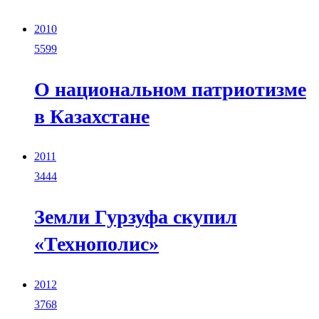
2010
5599
О национальном патриотизме
в Казахстане
2011
3444
Земли Гурзуфа скупил
«Технополис»
2012
3768