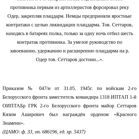
Приказом № 047/н от 31.05. 1945г. по войскам 2-го
Белорусского фронта заместитель командира 1318 ИПТАП 1-й
ОИПТАБр ГРК 2-го Белорусского фронта майор Сеттаров
Кязим Аширович был награждён орденом «Красного
Знамени».
(ЦАМО: ф. 33, оп. 686196, ед. хр. 5437)