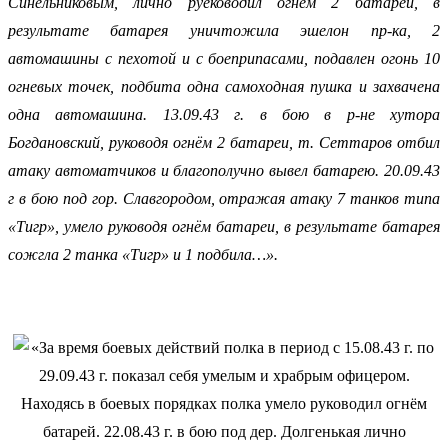
Синельниковым, лично руеководил огнём 2 батареи, в
результате батарея уничтожила эшелон пр-ка, 2
автомашины с пехотой и с боеприпасами, подавлен огонь 10
огневых точек, подбита одна самоходная пушка и захвачена
одна автомашина. 13.09.43 г. в бою в р-не хутора
Богдановский, руководя огнём 2 батареи, т. Сеттаров отбил
атаку автоматчиков и благополучно вывел батарею. 20.09.43
г в бою под гор. Славгородом, отражая атаку 7 танков типа
«Тигр», умело руководя огнём батареи, в результате батарея
сожгла 2 танка «Тигр» и 1 подбила…».