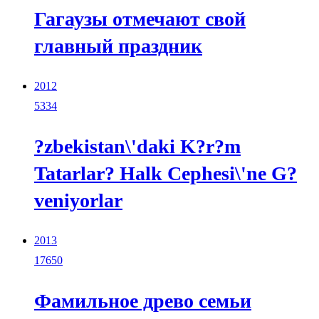
Гагаузы отмечают свой
главный праздник
2012
5334
?zbekistan\'daki K?r?m
Tatarlar? Halk Cephesi\'ne G?
veniyorlar
2013
17650
Фамильное древо семьи