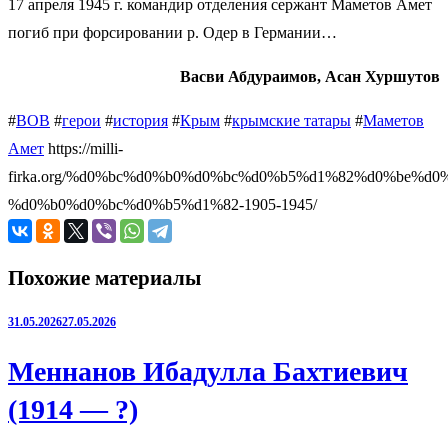
17 апреля 1945 г. командир отделения сержант Маметов Амет
погиб при форсировании р. Одер в Германии…
Васви Абдураимов, Асан Хуршутов
#
ВОВ
#
герои
#
история
#
Крым
#
крымские татары
#
Маметов
Амет
https://milli-
firka.org/%d0%bc%d0%b0%d0%bc%d0%b5%d1%82%d0%be%d0%
%d0%b0%d0%bc%d0%b5%d1%82-1905-1945/
Похожие материалы
31.05.2026
27.05.2026
Меннанов Ибадулла Бахтиевич
(1914 — ?)