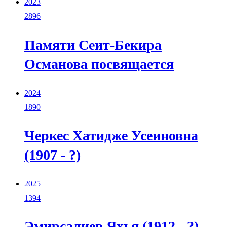
2023
2896
Памяти Сеит-Бекира
Османова посвящается
2024
1890
Черкес Хатидже Усеиновна
(1907 - ?)
2025
1394
Эмирсалиев Яхья (1912 - ?)