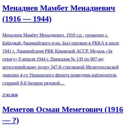
Менадиев Мамбет Менадиевич
(1916 — 1944)
Менадиев Мамбет Менадиевич, 1916 г.р., уроженец с.
Бабаджай Джанкойского р-на. Был призван в РККА в июле
1941 г. Джанкойским РВК Крымской АССР. Медаль «За
отвагу» 9 апреля 1944 г. Приказом № 1/Н по 907-му
артиллерийскому полку 347-й стрелковой Мелитопольской
дивизии 4-го Украинского фронта разведчик-наблюдатель
старший 8-й батареи рядовой…
27.05.2026
Меметов Осман Меметович (1916
— ?)