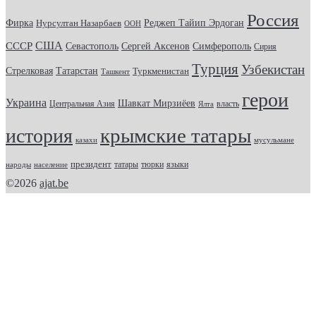
Россия
Фирка
Реджеп Тайип Эрдоган
Нурсултан Назарбаев
ООН
США
СССР
Севастополь
Сергей Аксенов
Симферополь
Сирия
Турция
Узбекистан
Стрелковая
Татарстан
Туркменистан
Ташкент
герои
Украина
Шавкат Мирзиёев
Центральная Азия
Ялта
власть
крымские татары
история
казахи
мусульмане
президент
татары
тюрки
народы
население
языки
©2026
ajat.be