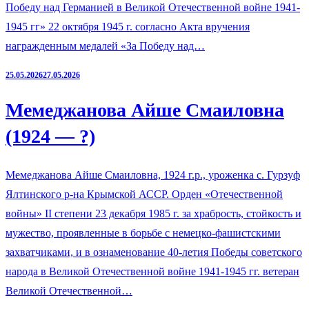
Победу над Германией в Великой Отечественной войне 1941-
1945 гг» 22 октября 1945 г. согласно Акта вручения
награжденным медалей «За Победу над…
25.05.2026
27.05.2026
Мемеджанова Айше Смаиловна
(1924 — ?)
Мемеджанова Айше Смаиловна, 1924 г.р., уроженка с. Гурзуф
Ялтинского р-на Крымской АССР. Орден «Отечественной
войны» II степени 23 декабря 1985 г. за храбрость, стойкость и
мужество, проявленные в борьбе с немецко-фашистскими
захватчиками, и в ознаменование 40-летия Победы советского
народа в Великой Отечественной войне 1941-1945 гг. ветеран
Великой Отечественной…