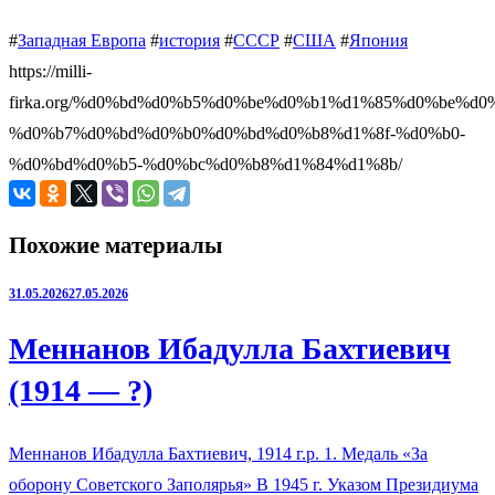
#
Западная Европа
#
история
#
СССР
#
США
#
Япония
https://milli-
firka.org/%d0%bd%d0%b5%d0%be%d0%b1%d1%85%d0%be%d
%d0%b7%d0%bd%d0%b0%d0%bd%d0%b8%d1%8f-%d0%b0-
%d0%bd%d0%b5-%d0%bc%d0%b8%d1%84%d1%8b/
Похожие материалы
31.05.2026
27.05.2026
Меннанов Ибадулла Бахтиевич
(1914 — ?)
Меннанов Ибадулла Бахтиевич, 1914 г.р. 1. Медаль «За
оборону Советского Заполярья» В 1945 г. Указом Президиума