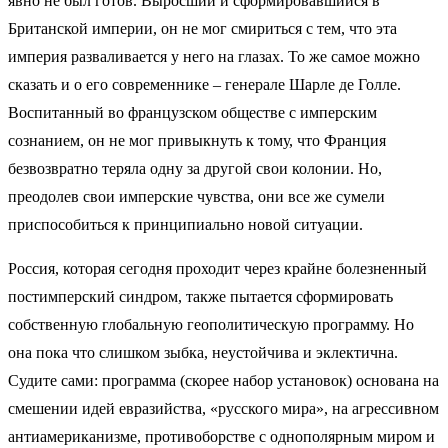
явно не был готов. Выросший и сформировавшийся в
Британской империи, он не мог смириться с тем, что эта
империя разваливается у него на глазах. То же самое можно
сказать и о его современнике – генерале Шарле де Голле.
Воспитанный во французском обществе с имперским
сознанием, он не мог привыкнуть к тому, что Франция
безвозвратно теряла одну за другой свои колонии. Но,
преодолев свои имперские чувства, они все же сумели
приспособиться к принципиально новой ситуации.
Россия, которая сегодня проходит через крайне болезненный
постимперский синдром, также пытается сформировать
собственную глобальную геополитическую программу. Но
она пока что слишком зыбка, неустойчива и эклектична.
Судите сами: программа (скорее набор установок) основана на
смешении идей евразийства, «русского мира», на агрессивном
антиамериканизме, противоборстве с однополярным миром и