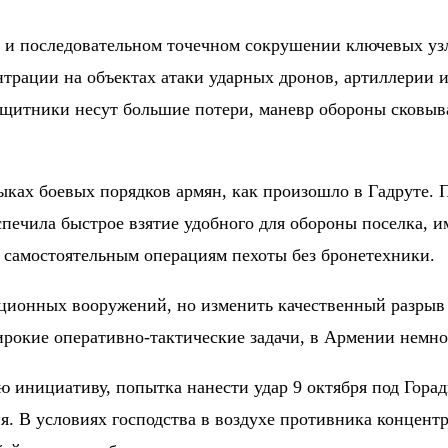
 и последовательном точечном сокрушении ключевых узл
ентрации на объектах атаки ударных дронов, артиллерии
ащитники несут большие потери, маневр обороны сковыва
ыках боевых порядков армян, как произошло в Гадруте. 
спечила быстрое взятие удобного для обороны поселка, 
 самостоятельным операциям пехоты без бронетехники.
ионных вооружений, но изменить качественный разрыв г
рокие оперативно-тактические задачи, в Армении немно
ою инициативу, попытка нанести удар 9 октября под Гора
я. В условиях господства в воздухе противника концен