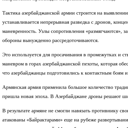
Тактика азербайджанской армии строится на выявлении
устанавливается непрерывная разведка с дронов, конц
маневренность. Узлы сопротивления «размягчаются», з
обороны вынужденно рассредоточиваются.
Это используется для просачивания в промежутках и ст
маневром в горах азербайджанской пехоты, которая обе
что азербайджанцы подготовились к контактным боям и
Армянская армия применила большое количество традиц
пришла новая эпоха. В Азербайджане дроны решают ши
В результате армяне не смогли навязать противнику св
атакованы «Байрактарами» еще на рубеже развертывани