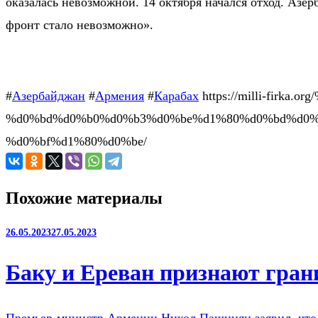
оказалась невозможной. 14 октября начался отход. Азе
фронт стало невозможно».
#
Азербайджан
#
Армения
#
Карабах
https://milli-fir
%d0%bd%d0%b0%d0%b3%d0%be%d1%80%d0%bd%d0%
%d0%bf%d1%80%d0%be/
Похожие материалы
26.05.2023
27.05.2023
Баку и Ереван признают гран