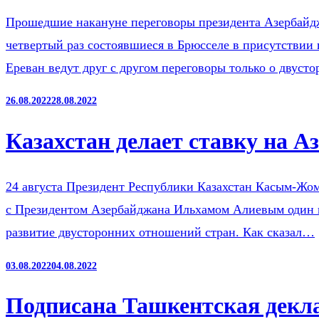
Прошедшие накануне переговоры президента Азербайд
четвертый раз состоявшиеся в Брюсселе в присутствии
Ереван ведут друг с другом переговоры только о двус
26.08.2022
28.08.2022
Казахстан делает ставку на А
24 августа Президент Республики Казахстан Касым-Жом
с Президентом Азербайджана Ильхамом Алиевым один на
развитие двусторонних отношений стран. Как сказал…
03.08.2022
04.08.2022
Подписана Ташкентская декл