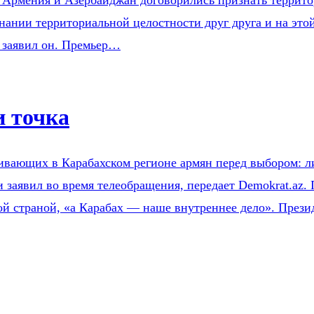
рмения и Азербайджан договорились признать территори
ании территориальной целостности друг друга и на этой
 заявил он. Премьер…
и точка
вающих в Карабахском регионе армян перед выбором: ли
и заявил во время телеобращения, передает Demokrat.az.
дной страной, «а Карабах — наше внутреннее дело». Пре