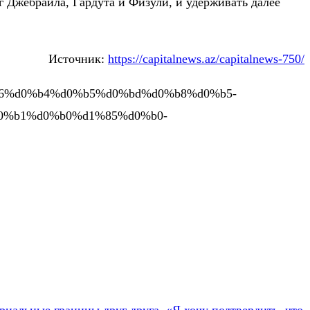
 Джебраила, Гардута и Физули, и удерживать далее
Источник:
https://capitalnews.az/capitalnews-750/
0%b6%d0%b4%d0%b5%d0%bd%d0%b8%d0%b5-
0%b1%d0%b0%d1%85%d0%b0-