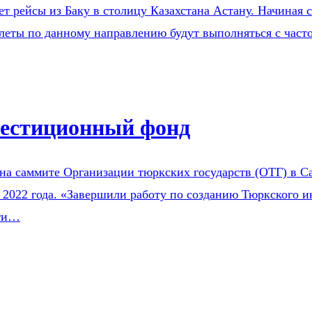
рейсы из Баку в столицу Казахстана Астану. Начиная с 
еты по данному направлению будут выполняться с частот
вестиционный фонд
на саммите Организации тюркских государств (ОТГ) в Са
 2022 года. «Завершили работу по созданию Тюркского и
сти…