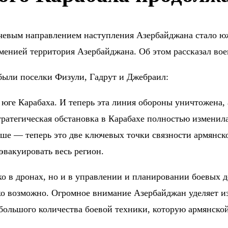
евым направлением наступления Азербайджана стало юж
менией территория Азербайджана. Об этом рассказал в
были поселки Физули, Гадрут и Джебраил:
 юге Карабаха. И теперь эта линия обороны уничтожена,
Стратегическая обстановка в Карабахе полностью измени
ше — теперь это две ключевых точки связности армянск
вакуировать весь регион.
о в дронах, но и в управлении и планировании боевых д
ько возможно. Огромное внимание Азербайджан уделяет и
большого количества боевой техники, которую армянской