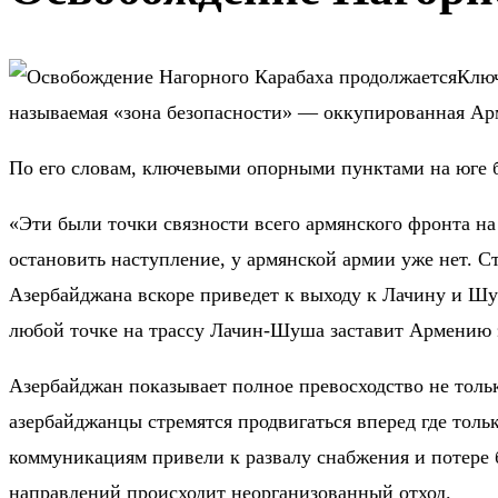
Ключ
называемая «зона безопасности» — оккупированная Ар
По его словам, ключевыми опорными пунктами на юге 
«Эти были точки связности всего армянского фронта на
остановить наступление, у армянской армии уже нет. 
Азербайджана вскоре приведет к выходу к Лачину и Шу
любой точке на трассу Лачин-Шуша заставит Армению э
Азербайджан показывает полное превосходство не тольк
азербайджанцы стремятся продвигаться вперед где тол
коммуникациям привели к развалу снабжения и потере 
направлений происходит неорганизованный отход.