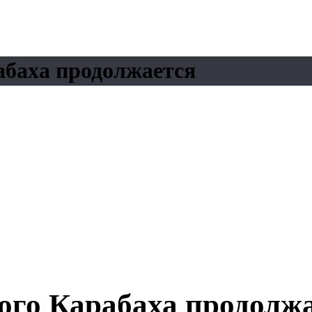
абаха продолжается
ого Карабаха продолж