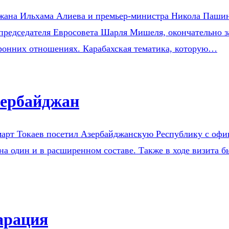
жана Ильхама Алиева и премьер-министра Никола Пашин
 председателя Евросовета Шарля Мишеля, окончательно 
торонних отношениях. Карабахская тематика, которую…
зербайджан
арт Токаев посетил Азербайджанскую Республику с офиц
 один и в расширенном составе. Также в ходе визита б
арация