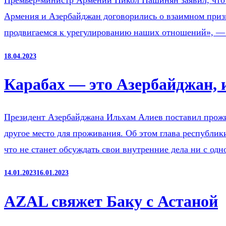
Премьер-министр Армении Никол Пашинян заявил, что А
Армения и Азербайджан договорились о взаимном призн
продвигаемся к урегулированию наших отношений», —
18.04.2023
Карабах — это Азербайджан, 
Президент Азербайджана Ильхам Алиев поставил прожи
другое место для проживания. Об этом глава республик
что не станет обсуждать свои внутренние дела ни с о
14.01.2023
16.01.2023
AZAL свяжет Баку с Астаной