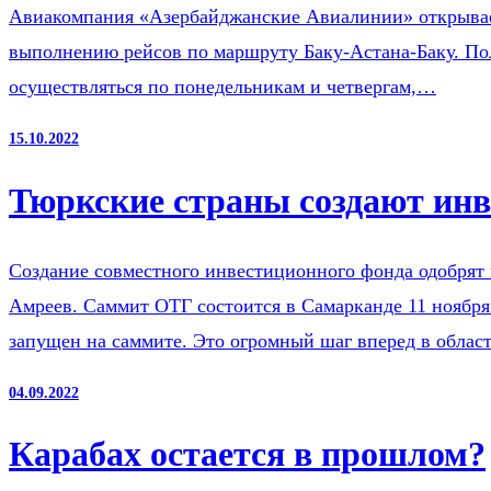
Авиакомпания «Азербайджанские Авиалинии» открывает 
выполнению рейсов по маршруту Баку-Астана-Баку. Пол
осуществляться по понедельникам и четвергам,…
15.10.2022
Тюркские страны создают ин
Создание совместного инвестиционного фонда одобрят 
Амреев. Саммит ОТГ состоится в Самарканде 11 ноября
запущен на саммите. Это огромный шаг вперед в обла
04.09.2022
Карабах остается в прошлом?