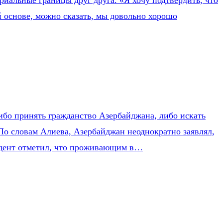
альные границы друг друга. «Я хочу подтвердить, что
 основе, можно сказать, мы довольно хорошо
бо принять гражданство Азербайджана, либо искать
 По словам Алиева, Азербайджан неоднократно заявлял,
зидент отметил, что проживающим в…