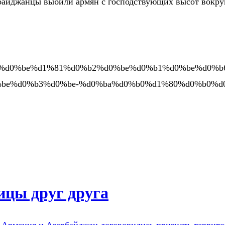
рбайджанцы выбили армян с господствующих высот вокруг
ka.org/%d0%be%d1%81%d0%b2%d0%be%d0%b1%d0%be%d
be%d0%b3%d0%be-%d0%ba%d0%b0%d1%80%d0%b0%d
ицы друг друга