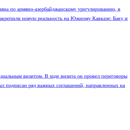
яна по армяно-азербайджанскому урегулированию, в
закрепили новую реальность на Южному Кавказе: Баку и
иальным визитом. В ходе визита он провел переговоры
ыл подписан ряд важных соглашений, направленных на