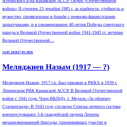
Ялтинского р-на Крымской АССР. Орден «Отечественной
войны» II степени 23 декабря 1985 г. за храбрость, стойкость и
мужество, проявленные в борьбе с немецко-фашистскими
захватчиками, и в ознаменование 40-летия Победы советского
народа в Великой Отечественной войне 1941-1945 гг. ветеран
Великой Отечественной…
24.05.2026
27.05.2026
Меляджиев Назым (1917 — ?)
Меляджиев Назым, 1917 г.р. Был призван в РККА в 1939 г.
Ленинским РВК Крымской АССР. В Великой Отечественной
войне с 1941 года. Член ВКП(б). 1. Медаль «За оборону
Сталинграда» В 1943 году согласно Списка личного состава
военнослужащих 3-й гвардейской ордена Ленина
механизированной бригады, принимавших участие в