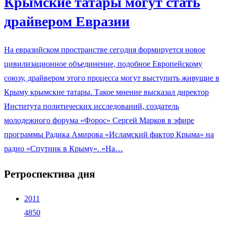
Крымские татары могут стать
драйвером Евразии
На евразийском пространстве сегодня формируется новое
цивилизационное объединение, подобное Европейскому
союзу, драйвером этого процесса могут выступить живущие в
Крыму крымские татары. Такое мнение высказал директор
Института политических исследований, создатель
молодежного форума «Форос» Сергей Марков в эфире
программы Радика Амирова «Исламский фактор Крыма» на
радио «Спутник в Крыму». «На…
Ретроспектива дня
2011
4850