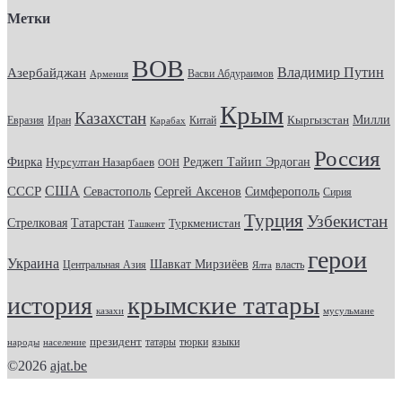
Метки
ВОВ
Владимир Путин
Азербайджан
Васви Абдураимов
Армения
Крым
Казахстан
Кыргызстан
Милли
Евразия
Китай
Иран
Карабах
Россия
Фирка
Реджеп Тайип Эрдоган
Нурсултан Назарбаев
ООН
США
СССР
Севастополь
Сергей Аксенов
Симферополь
Сирия
Турция
Узбекистан
Стрелковая
Татарстан
Туркменистан
Ташкент
герои
Украина
Шавкат Мирзиёев
Центральная Азия
Ялта
власть
крымские татары
история
казахи
мусульмане
президент
татары
тюрки
народы
население
языки
©2026
ajat.be