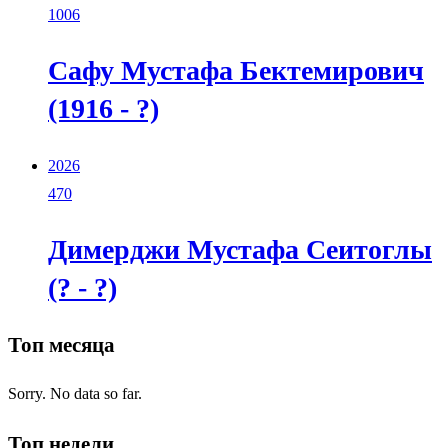
1006
Сафу Мустафа Бектемирович
(1916 - ?)
2026
470
Димерджи Мустафа Сеитоглы
(? - ?)
Топ месяца
Sorry. No data so far.
Топ недели