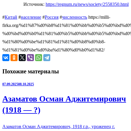
Источник:
https://regnum.ru/news/society/2558350.html
#
Китай
#
население
#
Россия
#
численность
https://milli-
firka.org/%d1%87%d0%b8%d1%81%d0%bb%d0%b5%d0%bd%d
%d0%bd%d0%b0%d1%81%d0%b5%d0%bb%d0%b5%d0%bd%d0%
%d1%80%d0%be%d1%81%d1%81%d0%b8%d0%b8-
%d1%81%d0%be%d0%ba%d1%80%d0%b0%d1%82/
Похожие материалы
07.09.2025
08.10.2025
Азаматов Осман Аджитемирович
(1918 — ?)
Азаматов Осман Аджитемирович, 1918 г.р., уроженец г.