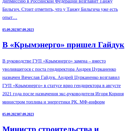
дипмиссию в Российской Федерации возглавит Танжу
Бильгич. Стоит отметить, что у Танжу Бильгича уже есть
опыт…
05.09.2023
07.09.2023
В «Крымэнерго» пришел Гайдук
В руководстве ГУП «Крымэнерго» замена – вместо
уволившегося с поста гендиректора Андрея Цурканенко
назначен Вячеслав Гайдук. Андрей Цурканенко возглавил
ГУП «Крымэнерго» в статусе врио гендиректора в августе
2021 года после назначения экс-руководителя Игоря Кориня
министром топлива и энергетики РК. МФ-информ
05.09.2023
07.09.2023
Министр строительства и