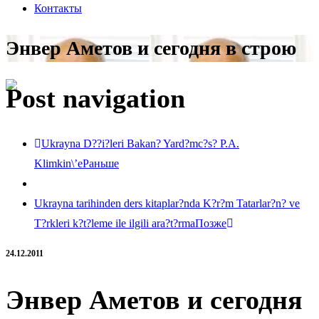
Контакты
Энвер Аметов и сегодня в строю
Post navigation
Ukrayna D??i?leri Bakan? Yard?mc?s? P.A.
Klimkin\’e
Раньше
Ukrayna tarihinden ders kitaplar?nda K?r?m Tatarlar?n? ve
T?rkleri k?t?leme ile ilgili ara?t?rma
Позже
24.12.2011
Энвер Аметов и сегодня