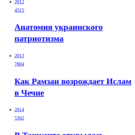
2012
4515
Анатомия украинского
патриотизма
2013
7804
Как Рамзан возрождает Ислам
в Чечне
2014
5302