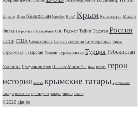
Васви Абдураимов
Армения
Крым
Казахстан
Кыргызстан
Милли
Евразия
Китай
Иран
Карабах
Россия
Фирка
Реджеп Тайип Эрдоган
Нурсултан Назарбаев
ООН
США
СССР
Севастополь
Сергей Аксенов
Симферополь
Сирия
Турция
Узбекистан
Стрелковая
Татарстан
Туркменистан
Ташкент
герои
Украина
Шавкат Мирзиёев
Центральная Азия
Ялта
власть
крымские татары
история
казахи
мусульмане
президент
татары
тюрки
народы
население
языки
©2026
ajat.be